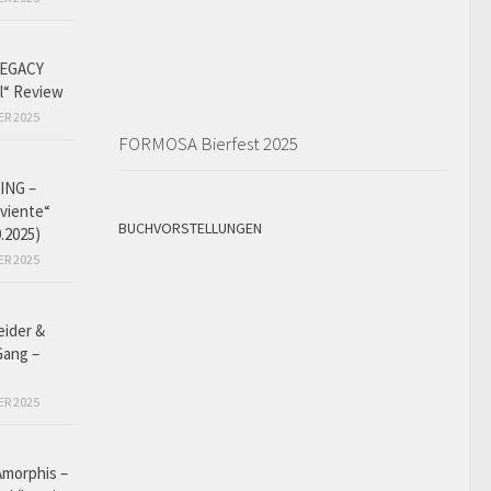
EGACY
l“ Review
ER 2025
FORMOSA Bierfest 2025
ING –
iviente“
BUCHVORSTELLUNGEN
9.2025)
ER 2025
eider &
Gang –
ER 2025
Amorphis –