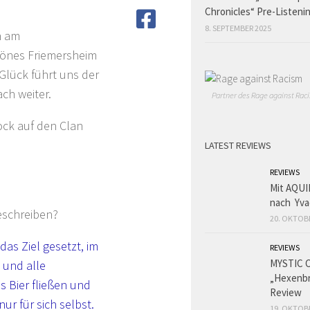
Chronicles“ Pre-Listeni
8. SEPTEMBER 2025
n am
hönes Friemersheim
Glück führt uns der
ch weiter.
Partner des Rage against Raci
ock auf den Clan
LATEST REVIEWS
REVIEWS
Mit AQUI
nach Yva
beschreiben?
20. OKTOB
das Ziel gesetzt, im
REVIEWS
MYSTIC 
 und alle
„Hexenbr
s Bier fließen und
Review
ur für sich selbst.
19. OKTOB