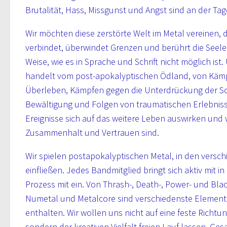
Brutalität, Hass, Missgunst und Angst sind an der Ta
Wir möchten diese zerstörte Welt im Metal vereinen,
verbindet, überwindet Grenzen und berührt die Seele 
Weise, wie es in Sprache und Schrift nicht möglich ist
handelt vom post-apokalyptischen Ödland, von Kä
Überleben, Kämpfen gegen die Unterdrückung der S
Bewältigung und Folgen von traumatischen Erlebniss
Ereignisse sich auf das weitere Leben auswirken und w
Zusammenhalt und Vertrauen sind.
Wir spielen postapokalyptischen Metal, in den versch
einfließen. Jedes Bandmitglied bringt sich aktiv mit i
Prozess mit ein. Von Thrash-, Death-, Power- und Bla
Numetal und Metalcore sind verschiedenste Elemente
enthalten. Wir wollen uns nicht auf eine feste Richtun
sondern der kreativen Vielfalt freien Lauf lassen. Ges