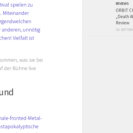
ival spielen zu
REVIEWS
ORBIT C
. Miteinander
„Death A
 irgendwelchen
Review
r anderen, unnötig
30. SEPTEM
en! Vielfalt ist
kommen, was sie bei
f der Bühne live
 und
male-fronted-Metal-
ostapokalyptische