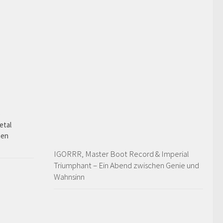
o
etal
hen
IGORRR, Master Boot Record & Imperial
Triumphant – Ein Abend zwischen Genie und
Wahnsinn