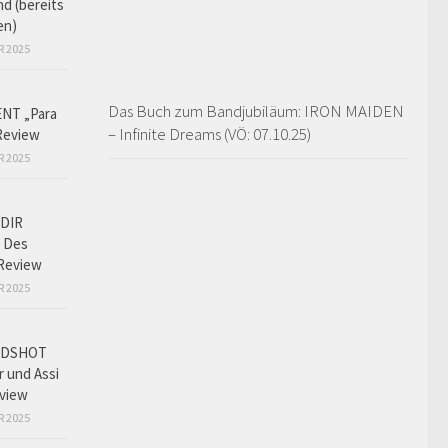
d (bereits
en)
R 2025
Das Buch zum Bandjubiläum: IRON MAIDEN
NT „Para
– Infinite Dreams (VÖ: 07.10.25)
Review
R 2025
DIR
 Des
Review
R 2025
ADSHOT
r und Assi
view
R 2025