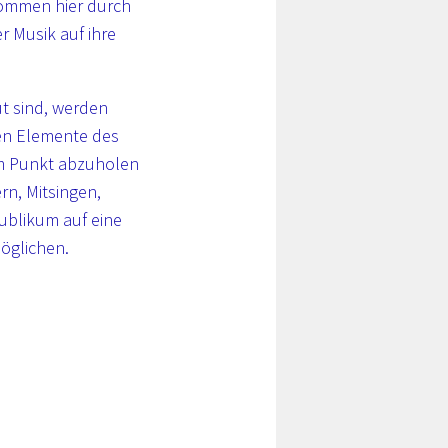
kommen hier durch
r Musik auf ihre
ut sind, werden
en Elemente des
nem Punkt abzuholen
rn, Mitsingen,
ublikum auf eine
öglichen.