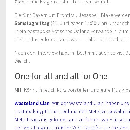
Clan
meine Fragen ausführlich beantwortet.
Die fünf Bayern um Frontfrau Jessabell Blake werde
Samstagmittag
(21. Juni gegen 14:50 Uhr) unser sc
in ein postapokalyptisches Ödland verwandeln. Zum 
Clan in das gelobte Land, wo…….aber lest doch einfa
Nach dem Interview habt ihr bestimmt auch so viel B
wie ich.
One for all and all for One
MH
: Könnt ihr euch kurz vorstellen und eure Musik 
Wasteland Clan
: Wir, der Wasteland Clan, haben uns 
postapokalyptischen Ödland den Metal zu bewahren
Metalheads ins gelobte Land zu führen, wo Flüsse au
der Metal regiert. In dieser Welt kämpfen die meisten n