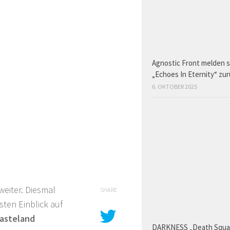
Agnostic Front melden s
„Echoes In Eternity“ zu
6. OKTOBER 2025
weiter. Diesmal
SHARE
sten Einblick auf
asteland
DARKNESS „Death Squ