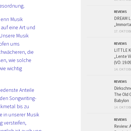
gesordnung.
REVIEWS
DREAM L
 denn Musik
„Immorta
auf eine Art und
17. OKTOB
. Unsere Musik
mpfen ums
REVIEWS
LITTLE K
chwächeren, die
„Lente V
en, wie solche
(VÖ: 19.0
ie wichtig
14. OKTOB
REVIEWS
Dirkschn
iedenste Anteile
The Old 
n den Songwriting-
Babylon
ckmetal bis zu
14. OKTOB
 in unserer Musik
REVIEWS
g versteifen,
Review: 
anglich ist auch von