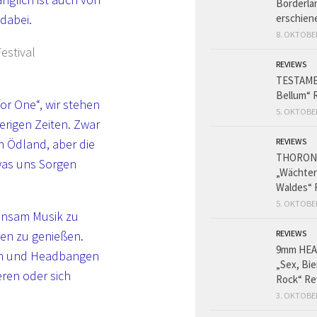
Borderlan
dabei.
erschien
8. OKTOBE
estival
REVIEWS
TESTAME
Bellum“ 
for One“, wir stehen
5. OKTOBE
rigen Zeiten. Zwar
n Ödland, aber die
REVIEWS
THORON
was uns Sorgen
„Wächter
Waldes“ 
5. OKTOBE
insam Musik zu
en zu genießen.
REVIEWS
9mm HE
en und Headbangen
„Sex, Bie
ren oder sich
Rock“ Re
3. OKTOBE