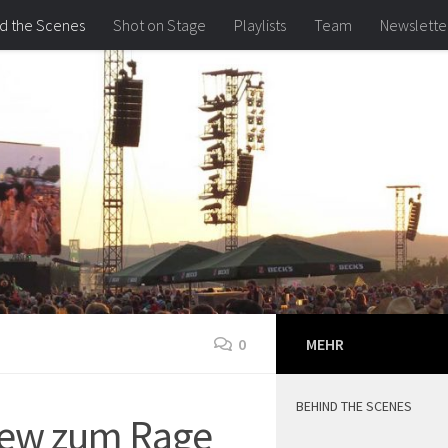
d the Scenes
Shot on Stage
Playlists
Team
Newslette
0
MEHR
BEHIND THE SCENES
view zum Rage