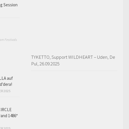
ng Session
sm Festivals
TYKETTO, Support WILDHEART – Uden, De
Pul, 26.09.2025
LLA auf
d’dera!
ER 2025
CIRCLE
and 1486“
ER 2025