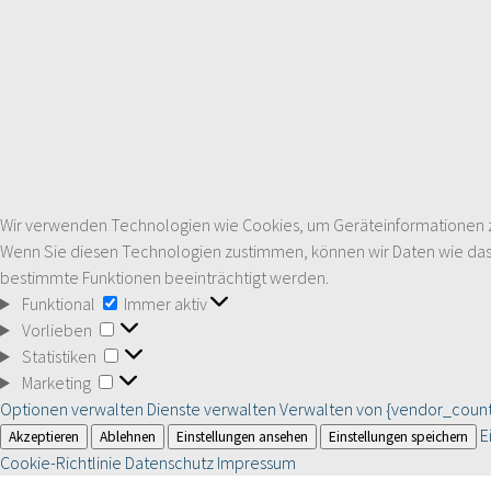
Wir verwenden Technologien wie Cookies, um Geräteinformationen zu 
Wenn Sie diesen Technologien zustimmen, können wir Daten wie das S
bestimmte Funktionen beeinträchtigt werden.
Funktional
Funktional
Immer aktiv
Vorlieben
Vorlieben
Statistiken
Statistiken
Marketing
Marketing
Optionen verwalten
Dienste verwalten
Verwalten von {vendor_count
E
Akzeptieren
Ablehnen
Einstellungen ansehen
Einstellungen speichern
Cookie-Richtlinie
Datenschutz
Impressum