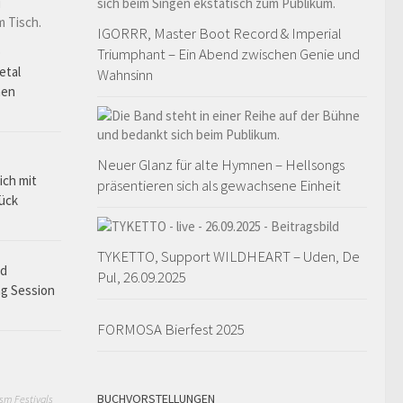
IGORRR, Master Boot Record & Imperial
o
Triumphant – Ein Abend zwischen Genie und
etal
Wahnsinn
hen
Neuer Glanz für alte Hymnen – Hellsongs
ich mit
präsentieren sich als gewachsene Einheit
rück
TYKETTO, Support WILDHEART – Uden, De
ad
Pul, 26.09.2025
ng Session
FORMOSA Bierfest 2025
BUCHVORSTELLUNGEN
sm Festivals