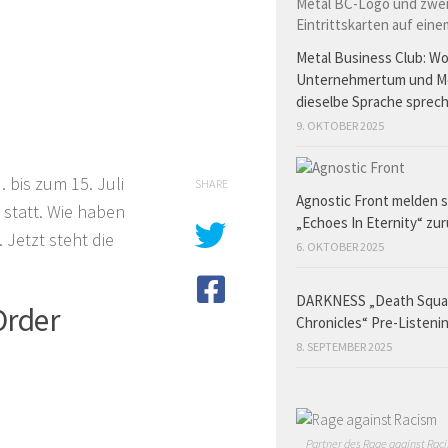
Metal Business Club: W
Unternehmertum und M
dieselbe Sprache sprec
9. OKTOBER 2025
 bis zum 15. Juli
SHARE
Agnostic Front melden s
statt. Wie haben
„Echoes In Eternity“ zu
. Jetzt steht die
6. OKTOBER 2025
DARKNESS „Death Squ
Order
Chronicles“ Pre-Listeni
8. SEPTEMBER 2025
Partner des Rage against Raci