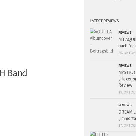
LATEST REVIEWS
REVIEWS
Mit AQUI
nach Yva
20. OKTOB
REVIEWS
MYSTIC 
„Hexenbr
Review
19. OKTOB
REVIEWS
DREAM L
„Immorta
17. OKTOB