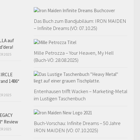
Das Buch zum Bandjubiläum: IRON MAIDEN
– Infinite Dreams (VÖ: 07.10.25)
LLA auf
d’dera!
Mille Petrozza – Your Heaven, My Hell
ER 2025
(Buch-VÖ: 28.08.2025)
CIRCLE
and 1486“
Entenhausen trifft Wacken – Marketing-Metal
ER 2025
im Lustigen Taschenbuch
EGACY
l“ Review
Buch-Vorschau: Infinite Dreams – 50 Jahre
ER 2025
IRON MAIDEN (VÖ: 07.10.2025)