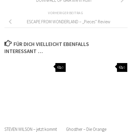
DOWNFALL OF GAIA live in Köln
VORHERIGER BEITRAG
ESCAPE FROM WONDERLAND – „Pieces“ Review
FÜR DICH VIELLEICHT EBENFALLS
INTERESSANT …
0
0
STEVEN WILSON – jetzt kommt
Ghosther – Die Orange