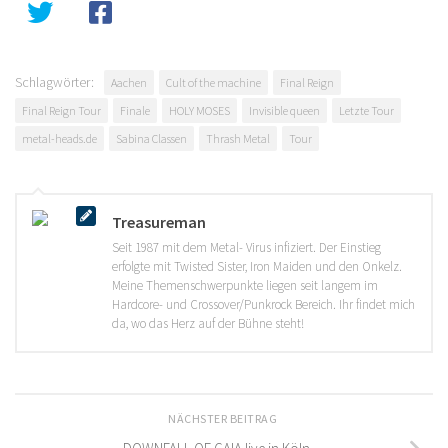
Schlagwörter:
Aachen
Cult of the machine
Final Reign
Final Reign Tour
Finale
HOLY MOSES
Invisible queen
Letzte Tour
metal-heads.de
Sabina Classen
Thrash Metal
Tour
Treasureman
Seit 1987 mit dem Metal- Virus infiziert. Der Einstieg
erfolgte mit Twisted Sister, Iron Maiden und den Onkelz.
Meine Themenschwerpunkte liegen seit langem im
Hardcore- und Crossover/Punkrock Bereich. Ihr findet mich
da, wo das Herz auf der Bühne steht!
NÄCHSTER BEITRAG