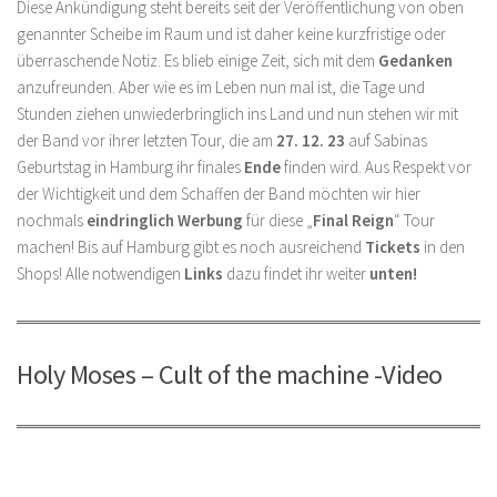
Diese Ankündigung steht bereits seit der Veröffentlichung von oben
genannter Scheibe im Raum und ist daher keine kurzfristige oder
überraschende Notiz. Es blieb einige Zeit, sich mit dem
Gedanken
anzufreunden. Aber wie es im Leben nun mal ist, die Tage und
Stunden ziehen unwiederbringlich ins Land und nun stehen wir mit
der Band vor ihrer letzten Tour, die am
27. 12. 23
auf Sabinas
Geburtstag in Hamburg ihr finales
Ende
finden wird. Aus Respekt vor
der Wichtigkeit und dem Schaffen der Band möchten wir hier
nochmals
eindringlich Werbung
für diese „
Final Reign
“ Tour
machen! Bis auf Hamburg gibt es noch ausreichend
Tickets
in den
Shops! Alle notwendigen
Links
dazu findet ihr weiter
unten!
Holy Moses – Cult of the machine -Video