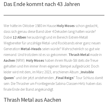
Das Ende kommt nach 43 Jahren
Wer hätte im Oktober 1980 im Hause
Holy Moses
schon gedacht,
dass sich genau diese Band über 4 Dekaden lang halten würde?
Dabei
12 Alben
herausbringt und im Bereich Extrem-Metall
Wegbereiter für unzählige Metal- und Rockbands einer ganz neuen
Generation
Metal-Heads
seien würde? Wahrscheinlich so gut wie
niemand. Und trotzdem ist es so gekommen.
Thrash Metal
made in
Aachen
(NRW).
Holy Moses
haben ihrem Musik-Stil stets die Treue
gehalten und ihm immer ihren eigenen Stempel aufgedrückt. Doch
leider wird mit dem, im März 2023, erschienen Album „
Invisible
Queen
“ und der jetzt anstehenden „
Final Reign
“ Tour Schluss damit
sein. Die Thrasher um Frontlegende Sabina Classen-Hirtz haben das
finale Ende der Band angekündigt.
Thrash Metal aus Aachen