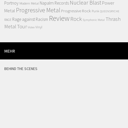
Nuclear Blast
Power
Portnoy
Napalm Records
Modern Metal
Progressive Metal
Metal
Progressive Rock
Punk
QUEENSRYCHE
Review
Rock
Thrash
Rage against Racism
RAGE
Symphonic Metal
Metal
Tour
Vinyl
Video
MEHR
BEHIND THE SCENES