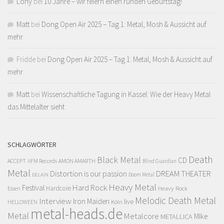
Lony
bei
10 Jahre – wir feiern einen runden Geburtstag!
Matt
bei
Dong Open Air 2025 – Tag 1: Metal, Mosh & Aussicht auf
mehr
Fridde
bei
Dong Open Air 2025 – Tag 1: Metal, Mosh & Aussicht auf
mehr
Matt
bei
Wissenschaftliche Tagung in Kassel: Wie der Heavy Metal
das Mittelalter sieht
SCHLAGWÖRTER
Death
Black Metal
CD
ACCEPT
AFM Records
AMON AMARTH
Blind Guardian
Metal
Distortion is our passion
DREAM THEATER
Doom Metal
DELAIN
Heavy Metal
Hard Rock
Festival
Hardcore
Heavy Rock
Essen
Melodic Death Metal
Interview
Iron Maiden
live
Köln
HELLOWEEN
metal-heads.de
Metal
Metalcore
MIke
METALLICA