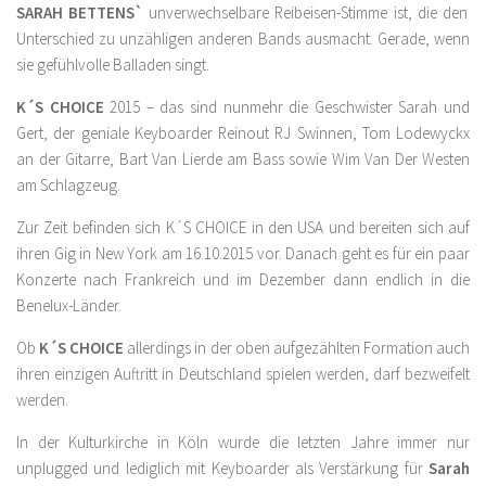
SARAH BETTENS`
unverwechselbare Reibeisen-Stimme ist, die den
Unterschied zu unzähligen anderen Bands ausmacht. Gerade, wenn
sie gefühlvolle Balladen singt.
K´S CHOICE
2015 – das sind nunmehr die Geschwister Sarah und
Gert, der geniale Keyboarder Reinout RJ Swinnen, Tom Lodewyckx
an der Gitarre, Bart Van Lierde am Bass sowie Wim Van Der Westen
am Schlagzeug.
Zur Zeit befinden sich K´S CHOICE in den USA und bereiten sich auf
ihren Gig in New York am 16.10.2015 vor. Danach geht es für ein paar
Konzerte nach Frankreich und im Dezember dann endlich in die
Benelux-Länder.
Ob
K´S CHOICE
allerdings in der oben aufgezählten Formation auch
ihren einzigen Auftritt in Deutschland spielen werden, darf bezweifelt
werden.
In der Kulturkirche in Köln wurde die letzten Jahre immer nur
unplugged und lediglich mit Keyboarder als Verstärkung für
Sarah