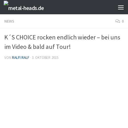
Zum Inhalt springen
NEWS
0
K´S CHOICE rocken endlich wieder – bei uns
im Video & bald auf Tour!
VON
RALFI RALF
·
3. OKTOBER 2015