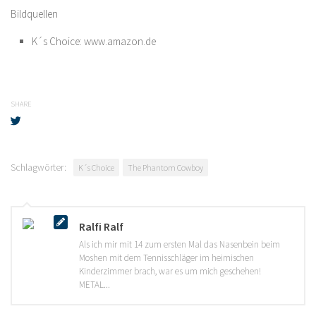
Bildquellen
K´s Choice: www.amazon.de
SHARE
Schlagwörter:
K´s Choice
The Phantom Cowboy
Ralfi Ralf
Als ich mir mit 14 zum ersten Mal das Nasenbein beim
Moshen mit dem Tennisschläger im heimischen
Kinderzimmer brach, war es um mich geschehen!
METAL...