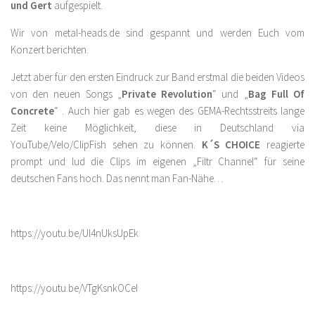
und Gert
aufgespielt.
Wir von metal-heads.de sind gespannt und werden Euch vom
Konzert berichten.
Jetzt aber für den ersten Eindruck zur Band erstmal die beiden Videos
von den neuen Songs „
Private Revolution
“ und „
Bag Full Of
Concrete
“ . Auch hier gab es wegen des GEMA-Rechtsstreits lange
Zeit keine Möglichkeit, diese in Deutschland via
YouTube/Velo/ClipFish sehen zu können.
K´S CHOICE
reagierte
prompt und lud die Clips im eigenen „Filtr Channel“ für seine
deutschen Fans hoch. Das nennt man Fan-Nähe…
https://youtu.be/Ul4nUksUpEk
https://youtu.be/VTgKsnkOCeI