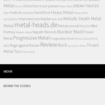
Metal
Distortion is our passion
DREAM THEATER
Doom Metal
DELAIN
Heavy Metal
Hard Rock
Festival
Hardcore
Heavy Rock
Essen
Melodic Death Metal
Interview
Iron Maiden
live
Köln
HELLOWEEN
metal-heads.de
Metal
Metalcore
MIke
METALLICA
Nuclear Blast
Power
Portnoy
Napalm Records
Modern Metal
Progressive Metal
Metal
Progressive Rock
Punk
QUEENSRYCHE
Review
Rock
Thrash
Rage against Racism
RAGE
Symphonic Metal
Metal
Tour
Vinyl
Video
MEHR
BEHIND THE SCENES