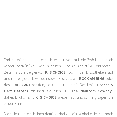
Endlich wieder laut – endlich wieder voll auf die Zwölf – endlich
wieder Rock´n´Roll! Wie in besten „Not An Addict“ & „Mr.Freeze“-
Zeiten, als die Belgier von
K´S CHOICE
noch in den Discotheken rauf
und runter gespielt wurden sowie Festivals wie
ROCK AM RING
oder
das
HURRICANE
rockten, so kommen nun die Geschwister
Sarah &
Gert Bettens
mit ihrer aktuellen CD „
The Phantom Cowboy
“
daher. Endlich sind
K´S CHOICE
wieder laut und schnell, sagen die
treuen Fans!
Die stillen Jahre scheinen damit vorbei zu sein. Wobei es immer noch