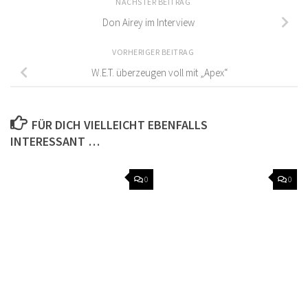
NÄCHSTER BEITRAG
Don Airey im Interview
VORHERIGER BEITRAG
W.E.T. überzeugen voll mit „Apex“
FÜR DICH VIELLEICHT EBENFALLS
INTERESSANT …
0
0