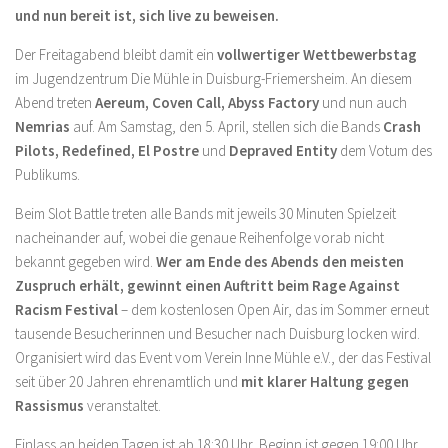
und nun bereit ist, sich live zu beweisen.
Der Freitagabend bleibt damit ein
vollwertiger Wettbewerbstag
im Jugendzentrum Die Mühle in Duisburg-Friemersheim. An diesem
Abend treten
Aereum, Coven Call, Abyss Factory
und nun auch
Nemrias
auf. Am Samstag, den 5. April, stellen sich die Bands
Crash
Pilots, Redefined, El Postre
und
Depraved Entity
dem Votum des
Publikums.
Beim Slot Battle treten alle Bands mit jeweils 30 Minuten Spielzeit
nacheinander auf, wobei die genaue Reihenfolge vorab nicht
bekannt gegeben wird.
Wer am Ende des Abends den meisten
Zuspruch erhält, gewinnt einen Auftritt beim Rage Against
Racism Festival
– dem kostenlosen Open Air, das im Sommer erneut
tausende Besucherinnen und Besucher nach Duisburg locken wird.
Organisiert wird das Event vom Verein Inne Mühle e.V., der das Festival
seit über 20 Jahren ehrenamtlich und
mit klarer Haltung gegen
Rassismus
veranstaltet.
Einlass an beiden Tagen ist ab 18:30 Uhr, Beginn ist gegen 19:00 Uhr.