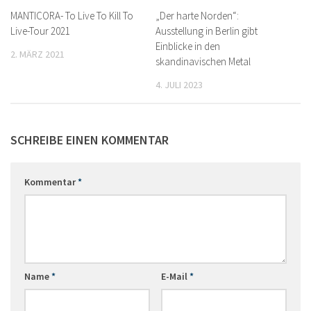
MANTICORA- To Live To Kill To
„Der harte Norden“:
Live-Tour 2021
Ausstellung in Berlin gibt
Einblicke in den
2. MÄRZ 2021
skandinavischen Metal
4. JULI 2023
SCHREIBE EINEN KOMMENTAR
Kommentar
*
Name
*
E-Mail
*