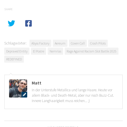
SHARE
Schlagwörter:
Abyss Factory
Aereum
Coven Call
Crash Pilots
Depraved Entity
El Postre
Nemrias
Rage Against Racism Slot Battle 2025
REDEFINED
Matt
In der Unterstufe Metallica und lange Haare. Heute vor
allem Black- und Death-Metal, aber nur noch Buzz-Cut.
Innere Langhaarigkeit muss reichen... ;)