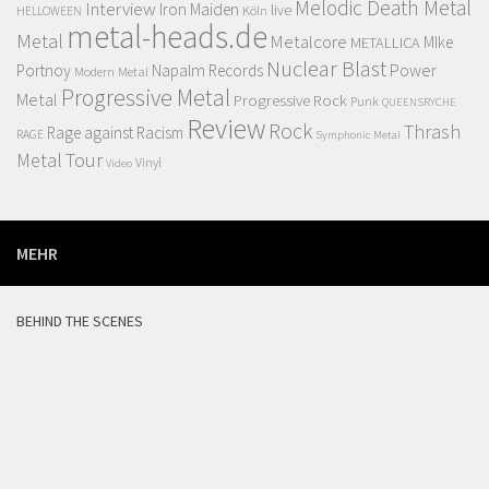
Melodic Death Metal
Interview
Iron Maiden
live
Köln
HELLOWEEN
metal-heads.de
Metal
Metalcore
MIke
METALLICA
Nuclear Blast
Power
Portnoy
Napalm Records
Modern Metal
Progressive Metal
Metal
Progressive Rock
Punk
QUEENSRYCHE
Review
Rock
Thrash
Rage against Racism
RAGE
Symphonic Metal
Metal
Tour
Vinyl
Video
MEHR
BEHIND THE SCENES