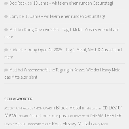
Doc Rock
bei
10 Jahre – wir feiern einen runden Geburtstag!
Lony
bei
10 Jahre – wir feiern einen runden Geburtstag!
Matt
bei
Dong Open Air 2025 – Tag 1: Metal, Mosh & Aussicht auf
mehr
Fridde
bei
Dong Open Air 2025 – Tag 1: Metal, Mosh & Aussicht auf
mehr
Matt
bei
Wissenschaftliche Tagung in Kassel: Wie der Heavy Metal
das Mittelalter sieht
SCHLAGWÖRTER
Death
Black Metal
CD
ACCEPT
AFM Records
AMON AMARTH
Blind Guardian
Metal
Distortion is our passion
DREAM THEATER
Doom Metal
DELAIN
Heavy Metal
Hard Rock
Festival
Hardcore
Heavy Rock
Essen