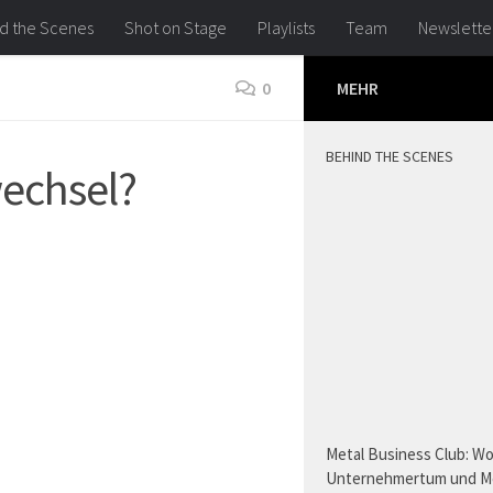
d the Scenes
Shot on Stage
Playlists
Team
Newslette
0
MEHR
BEHIND THE SCENES
wechsel?
Metal Business Club: W
Unternehmertum und M