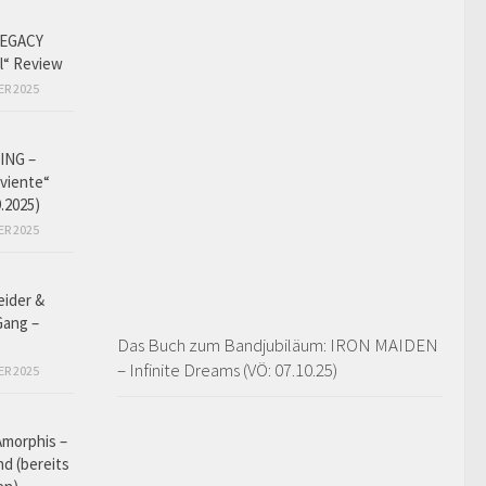
EGACY
l“ Review
ER 2025
ING –
iviente“
9.2025)
ER 2025
eider &
Gang –
Das Buch zum Bandjubiläum: IRON MAIDEN
– Infinite Dreams (VÖ: 07.10.25)
ER 2025
Amorphis –
d (bereits