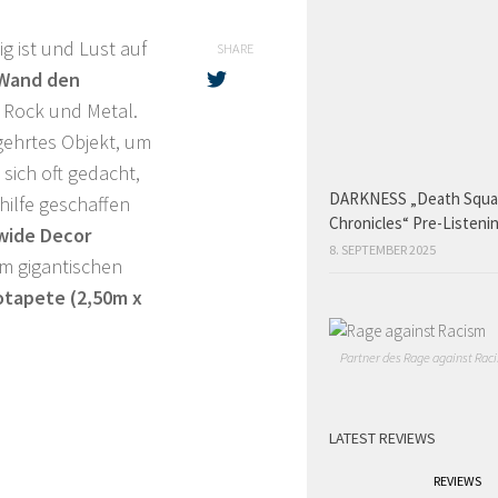
g ist und Lust auf
SHARE
 Wand den
s Rock und Metal.
ehrtes Objekt, um
sich oft gedacht,
DARKNESS „Death Squ
hilfe geschaffen
Chronicles“ Pre-Listeni
wide Decor
8. SEPTEMBER 2025
em gigantischen
otapete (2,50m x
Partner des Rage against Raci
LATEST REVIEWS
REVIEWS