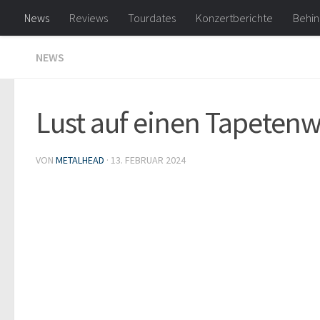
News
Reviews
Tourdates
Konzertberichte
Behin
Zum Inhalt springen
NEWS
Lust auf einen Tapeten
VON
METALHEAD
·
13. FEBRUAR 2024