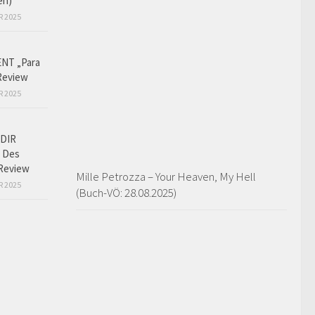
en)
R 2025
NT „Para
Review
R 2025
DIR
 Des
Review
Mille Petrozza – Your Heaven, My Hell
R 2025
(Buch-VÖ: 28.08.2025)