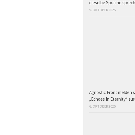
dieselbe Sprache sprec
9. OKTOBER 2025
Agnostic Front melden s
„Echoes In Eternity“ zu
6. OKTOBER 2025