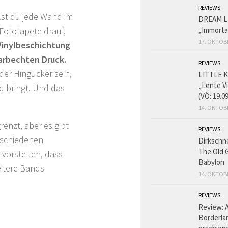
REVIEWS
st du jede Wand im
DREAM L
Fototapete drauf,
„Immorta
17. OKTOB
Vinylbeschichtung
farbechten Druck.
REVIEWS
der Hingucker sein,
LITTLE K
„Lente V
d bringt. Und das
(VÖ: 19.0
14. OKTOB
enzt, aber es gibt
REVIEWS
rschiedenen
Dirkschn
The Old 
 vorstellen, dass
Babylon
itere Bands
14. OKTOB
REVIEWS
Review: 
Borderlan