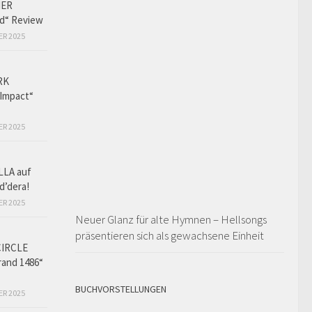
HER
ed“ Review
ER 2025
RK
Impact“
ER 2025
LLA auf
d’dera!
ER 2025
Neuer Glanz für alte Hymnen – Hellsongs
präsentieren sich als gewachsene Einheit
CIRCLE
and 1486“
BUCHVORSTELLUNGEN
ER 2025