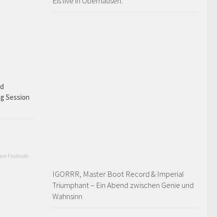
Eïs live in Oberhausen:
ad
ng Session
sm Festivals
IGORRR, Master Boot Record & Imperial
Triumphant – Ein Abend zwischen Genie und
Wahnsinn