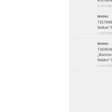
erschien
8. OKTOBE
REVIEWS
TESTAME
Bellum“ 
5. OKTOBE
REVIEWS
THORON
„Wächter
Waldes“ 
5. OKTOBE