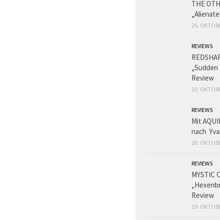
THE OT
„Alienat
26. OKTOB
REVIEWS
REDSHA
„Sudden 
Review
23. OKTOB
REVIEWS
Mit AQUI
nach Yva
20. OKTOB
REVIEWS
MYSTIC 
„Hexenbr
Review
19. OKTOB