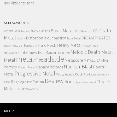
das Mittelalter sieht
SCHLAGWÖRTER
Death
Black Metal
CD
ACCEPT
AFM Records
AMON AMARTH
Blind Guardian
Metal
Distortion is our passion
DREAM THEATER
Doom Metal
DELAIN
Heavy Metal
Hard Rock
Festival
Hardcore
Heavy Rock
Essen
Melodic Death Metal
Interview
Iron Maiden
live
Köln
HELLOWEEN
metal-heads.de
Metal
Metalcore
MIke
METALLICA
Nuclear Blast
Power
Portnoy
Napalm Records
Modern Metal
Progressive Metal
Metal
Progressive Rock
Punk
QUEENSRYCHE
Review
Rock
Thrash
Rage against Racism
RAGE
Symphonic Metal
Metal
Tour
Vinyl
Video
MEHR