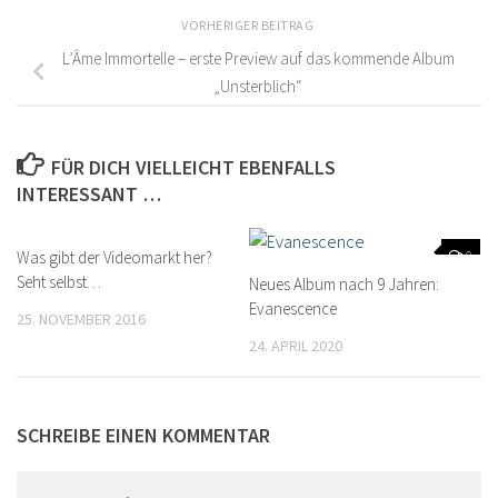
VORHERIGER BEITRAG
L’Âme Immortelle – erste Preview auf das kommende Album
„Unsterblich“
FÜR DICH VIELLEICHT EBENFALLS
INTERESSANT …
Was gibt der Videomarkt her?
0
0
Seht selbst…
Neues Album nach 9 Jahren:
Evanescence
25. NOVEMBER 2016
24. APRIL 2020
SCHREIBE EINEN KOMMENTAR