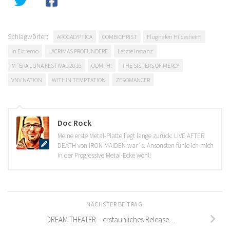
Schlagwörter:
APOCALYPTICA
COMBICHRIST
Flughafen Hildesheim
In Extremo
LACRIMAS PROFUNDERE
Letzte Instanz
M´ERA LUNA FESTIVAL 2016
OOMPH!
THE SISTERS OF MERCY
VNV NATION
WITHIN TEMPTATION
ZEROMANCER
Doc Rock
Meine erste Metal-Platte liegt lange zurück: LIVE AFTER
DEATH von IRON MAIDEN war´s. Ansonsten fühle ich mich
in der Progressive Metal-Ecke wohl!
NÄCHSTER BEITRAG
DREAM THEATER – erstaunliches Release…