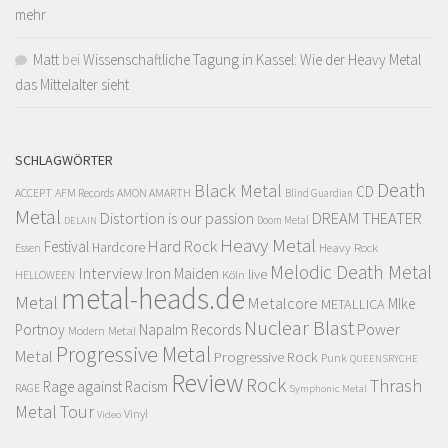
mehr
Matt
bei
Wissenschaftliche Tagung in Kassel: Wie der Heavy Metal
das Mittelalter sieht
SCHLAGWÖRTER
Death
Black Metal
CD
ACCEPT
AFM Records
AMON AMARTH
Blind Guardian
Metal
Distortion is our passion
DREAM THEATER
Doom Metal
DELAIN
Heavy Metal
Hard Rock
Festival
Hardcore
Heavy Rock
Essen
Melodic Death Metal
Interview
Iron Maiden
live
Köln
HELLOWEEN
metal-heads.de
Metal
Metalcore
MIke
METALLICA
Nuclear Blast
Power
Portnoy
Napalm Records
Modern Metal
Progressive Metal
Metal
Progressive Rock
Punk
QUEENSRYCHE
Review
Rock
Thrash
Rage against Racism
RAGE
Symphonic Metal
Metal
Tour
Vinyl
Video