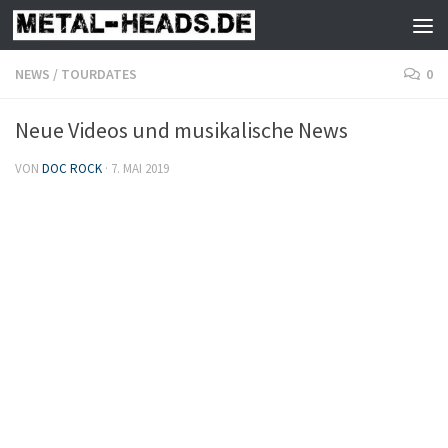
Zum Inhalt springen
NEWS
/
TOURDATES
0
Neue Videos und musikalische News
VON
DOC ROCK
·
7. MAI 2019