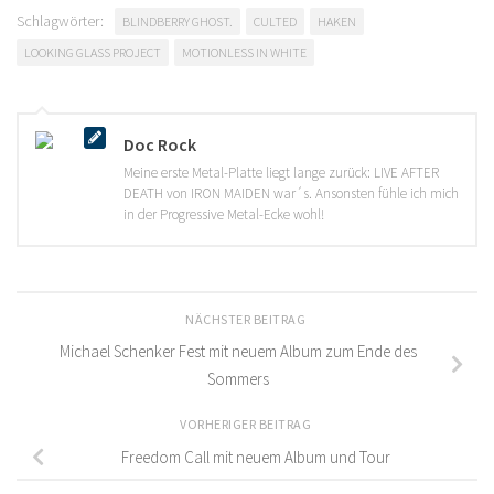
Schlagwörter:
BLINDBERRY GHOST.
CULTED
HAKEN
LOOKING GLASS PROJECT
MOTIONLESS IN WHITE
Doc Rock
Meine erste Metal-Platte liegt lange zurück: LIVE AFTER
DEATH von IRON MAIDEN war´s. Ansonsten fühle ich mich
in der Progressive Metal-Ecke wohl!
NÄCHSTER BEITRAG
Michael Schenker Fest mit neuem Album zum Ende des
Sommers
VORHERIGER BEITRAG
Freedom Call mit neuem Album und Tour