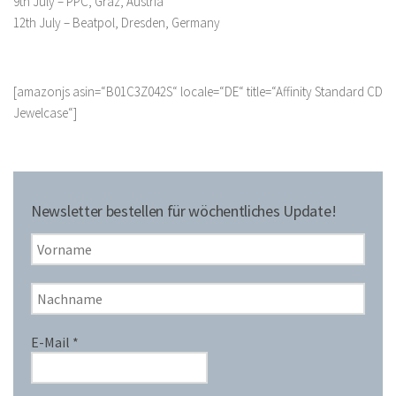
9th July – PPC, Graz, Austria
12th July – Beatpol, Dresden, Germany
[amazonjs asin=“B01C3Z042S“ locale=“DE“ title=“Affinity Standard CD
Jewelcase“]
Newsletter bestellen für wöchentliches Update!
E-Mail
*