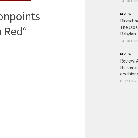
14. OKTOB
Nonpoints
REVIEWS
Dirkschn
n Red“
The Old 
Babylon
14. OKTOB
REVIEWS
Review: 
Borderlan
erschien
8. OKTOBE