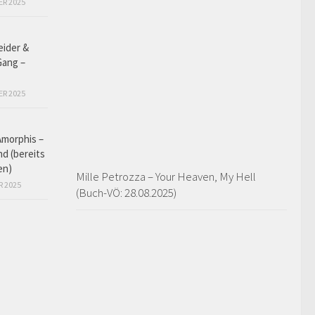
ER 2025
eider &
Gang –
ER 2025
Amorphis –
d (bereits
en)
Mille Petrozza – Your Heaven, My Hell
R 2025
(Buch-VÖ: 28.08.2025)