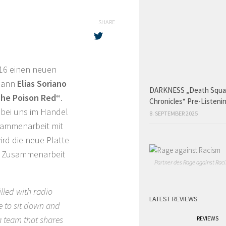
SHARE
16 einen neuen
tmann
Elias Soriano
DARKNESS „Death Squ
The Poison Red“
.
Chronicles“ Pre-Listeni
bei uns im Handel
8. SEPTEMBER 2025
usammenarbeit mit
rd die neue Platte
ie Zusammenarbeit
Partner des Rage against Raci
illed with radio
LATEST REVIEWS
ce to sit down and
a team that shares
REVIEWS