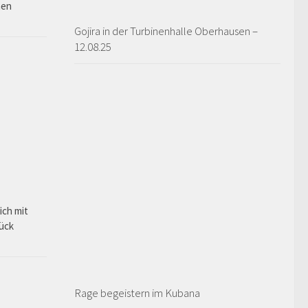
hen
Gojira in der Turbinenhalle Oberhausen –
12.08.25
ich mit
rück
Rage begeistern im Kubana