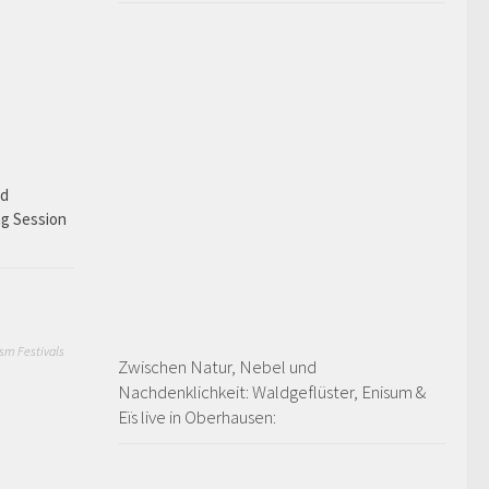
ad
ng Session
sm Festivals
Zwischen Natur, Nebel und
Nachdenklichkeit: Waldgeflüster, Enisum &
Eïs live in Oberhausen: