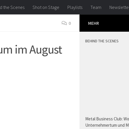
d the Scenes
Shot on Stage
Playlists
Team
Newslette
0
MEHR
BEHIND THE SCENES
um im August
Metal Business Club: W
Unternehmertum und M