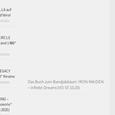
LLA auf
d’dera!
ER 2025
CIRCLE
and 1486“
ER 2025
EGACY
l“ Review
Das Buch zum Bandjubiläum: IRON MAIDEN
ER 2025
– Infinite Dreams (VÖ: 07.10.25)
ING –
iviente“
9.2025)