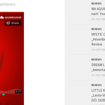
anhören:
REVIEWS
Mit AQUI
nach Yva
20. OKTOB
REVIEWS
MYSTIC 
„Hexenbr
Review
19. OKTOB
REVIEWS
DREAM L
„Immorta
17. OKTOB
REVIEWS
LITTLE K
„Lente V
(VÖ: 19.0