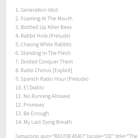
1. Generation Idiot
2. Foaming At The Mouth
3. Bottled Up Killer Bees
4. Rabbit Hole (Prelude)
5. Chasing White Rabbits
6. Standing In The Flesh
7. Divided Conquer Them
8. Radio Chorus [Explicit]
9. Spanish Radio Hour (Prelude)
10. El Diablo
11. No Running Allowed
12. Promises
13. Be Enough
14. My Last Dying Breath
[amazonjs asin=“B01F9E458O“ locale=“DE“ title=“The