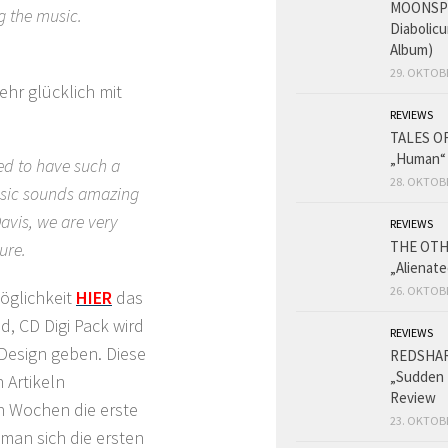
MOONSPE
g the music.
Diabolicu
Album)
29. OKTOB
sehr glücklich mit
REVIEWS
TALES O
„Human“
ted to have such a
28. OKTOB
music sounds amazing
avis, we are very
REVIEWS
THE OT
ure.
„Alienat
26. OKTOB
Möglichkeit
HIER
das
, CD Digi Pack wird
REVIEWS
 Design geben. Diese
REDSHA
„Sudden 
 Artikeln
Review
n Wochen die erste
23. OKTOB
 man sich die ersten