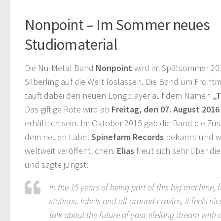
Nonpoint – Im Sommer neues
Studiomaterial
Die Nu-Metal Band
Nonpoint
wird im Spätsommer 20
Silberling auf die Welt loslassen. Die Band um Fron
tauft dabei den neuen Longplayer auf dem Namen
„
Das giftige Rote wird ab
Freitag, den 07. August 2016
erhältlich sein. Im Oktober 2015 gab die Band die Z
dem neuen Label
Spinefarm Records
bekannt und wi
weltweit veröffentlichen.
Elias
freut sich sehr über d
und sagte jüngst:
In the 15 years of being part of this big machine, f
stations, labels and all-around crazies, it feels ni
talk about the future of your lifelong dream with 