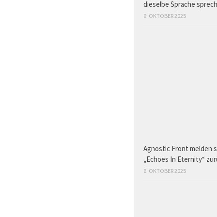
dieselbe Sprache sprec
9. OKTOBER 2025
Agnostic Front melden s
„Echoes In Eternity“ zu
6. OKTOBER 2025