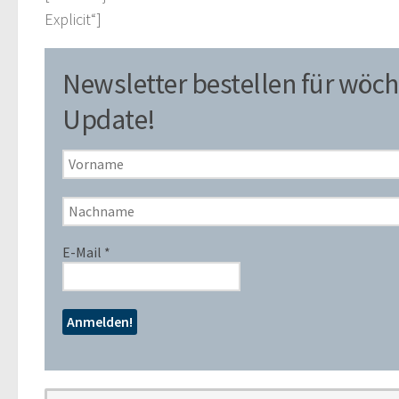
Explicit“]
Newsletter bestellen für wöch
Update!
E-Mail
*