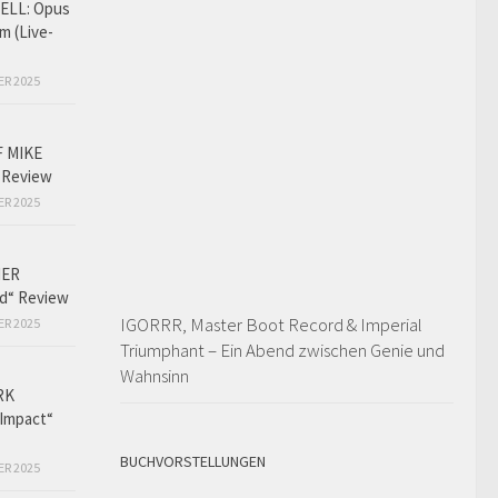
LL: Opus
m (Live-
ER 2025
F MIKE
 Review
ER 2025
HER
ed“ Review
IGORRR, Master Boot Record & Imperial
ER 2025
Triumphant – Ein Abend zwischen Genie und
Wahnsinn
RK
Impact“
BUCHVORSTELLUNGEN
ER 2025