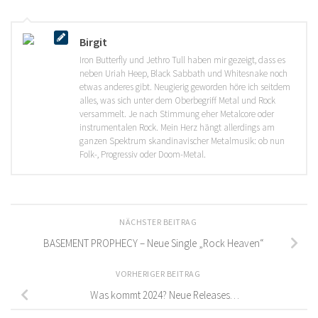
Birgit
Iron Butterfly und Jethro Tull haben mir gezeigt, dass es
neben Uriah Heep, Black Sabbath und Whitesnake noch
etwas anderes gibt. Neugierig geworden höre ich seitdem
alles, was sich unter dem Oberbegriff Metal und Rock
versammelt. Je nach Stimmung eher Metalcore oder
instrumentalen Rock. Mein Herz hängt allerdings am
ganzen Spektrum skandinavischer Metalmusik: ob nun
Folk-, Progressiv oder Doom-Metal.
NÄCHSTER BEITRAG
BASEMENT PROPHECY – Neue Single „Rock Heaven“
VORHERIGER BEITRAG
Was kommt 2024? Neue Releases…