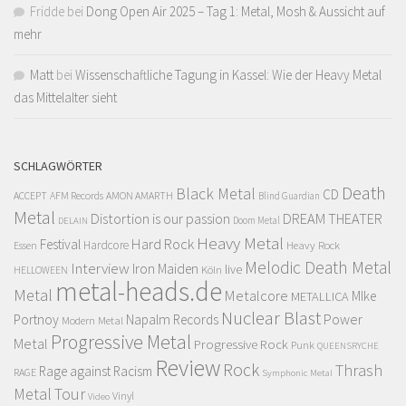
Fridde
bei
Dong Open Air 2025 – Tag 1: Metal, Mosh & Aussicht auf
mehr
Matt
bei
Wissenschaftliche Tagung in Kassel: Wie der Heavy Metal
das Mittelalter sieht
SCHLAGWÖRTER
Death
Black Metal
CD
ACCEPT
AFM Records
AMON AMARTH
Blind Guardian
Metal
Distortion is our passion
DREAM THEATER
Doom Metal
DELAIN
Heavy Metal
Hard Rock
Festival
Hardcore
Heavy Rock
Essen
Melodic Death Metal
Interview
Iron Maiden
live
Köln
HELLOWEEN
metal-heads.de
Metal
Metalcore
MIke
METALLICA
Nuclear Blast
Power
Portnoy
Napalm Records
Modern Metal
Progressive Metal
Metal
Progressive Rock
Punk
QUEENSRYCHE
Review
Rock
Thrash
Rage against Racism
RAGE
Symphonic Metal
Metal
Tour
Vinyl
Video