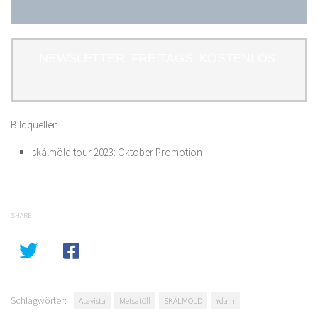
NEWSLETTER. FREITAGS. KOSTENLOS.
Bildquellen
skálmöld tour 2023: Oktober Promotion
SHARE
Schlagwörter:
Atavista
Metsatöll
SKÁLMÖLD
Ýdalir