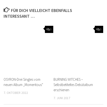
FÜR DICH VIELLEICHT EBENFALLS
INTERESSANT …
0
0
OSYRON-Drei Singles vom
BURNING WITCHES –
neuen Album „Momentous“
Selbstbetiteltes Debütalbum
erschienen
7. OKTOBER 2022
7. JUNI 2017