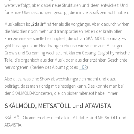
weiterverfolgt, aber dabei neue Strukturen und Ideen entwickelt. Und
für einige Überraschungen gesorgt, die mir viel Spaß gemacht haben.
Musikalisch ist
„Ýdalir“
härter als die Vorgänger. Aber dadurch wirken
die Melodien noch mehr und transportieren neben der kraftvollen
Energie eine verspielte Leichtigkeit, die ich an SKÁLMÖLD so mag. Es
gibt Passagen zum Headbangen ebenso wie solche zum Mitsingen.
Growls und Screaming wechselt mit klarem Gesang. Es gibt hymnische
Teile, die organisch aus der Musik oder aus der erzählten Geschichte
hervorgehen. (Review des Albums gibt es
HIER
)
Also alles, was eine Show abwechslungsreich macht und dazu
beiträgt, dass man richtig mit einsteigen kann. Das konnte man bei
den SKÁLMÖLD-Konzerten, die ich bisher miterlebt habe, immer!
SKÁLMÖLD, METSATÖLL und ATAVISTA
SKÁLMÖLD kommen aber nicht allein. Mit dabei sind METSATÖLL und
ATAVISTIA.