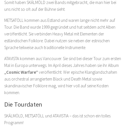
Somit haben SKÁLMÖLD zwei Bands mitgebracht, die man hier bei
uns nicht so oft auf der Bühne sieht.
METSATÖLL kommen aus Estland und waren lange nicht mehr auf
Tour. Die Band wurde 1999 gegründet und hat seitdem acht Alben
veröffentlicht. Sie verbinden Heavy Metal mit Elementen der
estländischen Folklore. Dabei nutzen sie neben der estnischen
Sprache teilweise auch traditionelle Instrumente.
ATAVISTA kommen aus Vancouver. Sie sind bei dieser Tour zum ersten
Mal in Europa unterwegs. Im April dieses Jahres haben sie ihr Album
„Cosmic Warfare“
veröffentlicht. Wer epische Klanglandschaften
aus orchestral arrangiertem Black und Death Metal sowie
skandinavischer Folklore mag, wird hier voll auf seine Kosten
kommen.
Die Tourdaten
SKÁLMÖLD, METSATÖLL und ATAVISTIA – das ist schon ein tolles
Programm!