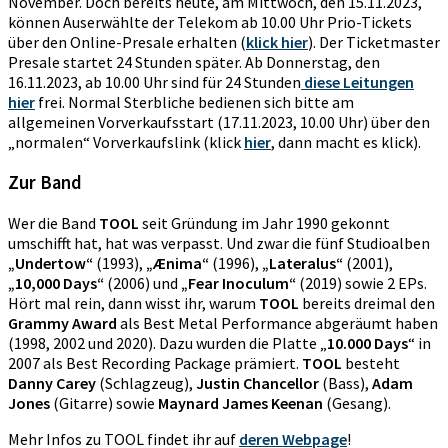
November. Doch bereits heute, am Mittwoch, den 15.11.2023,
können Auserwählte der Telekom ab 10.00 Uhr Prio-Tickets
über den Online-Presale erhalten (
klick hier
). Der Ticketmaster
Presale startet 24 Stunden später. Ab Donnerstag, den
16.11.2023, ab 10.00 Uhr sind für 24 Stunden
diese Leitungen
hier
frei. Normal Sterbliche bedienen sich bitte am
allgemeinen Vorverkaufsstart (17.11.2023, 10.00 Uhr) über den
„normalen“ Vorverkaufslink (klick
hie
r
, dann macht es klick).
Zur Band
Wer die Band
TOOL
seit Gründung im Jahr 1990 gekonnt
umschifft hat, hat was verpasst. Und zwar die fünf Studioalben
„Undertow“
(1993),
„Ænima“
(1996),
„Lateralus“
(2001),
„10,000
Days“
(2006) und
„Fear Inoculum“
(2019) sowie 2 EPs.
Hört mal rein, dann wisst ihr, warum
TOOL
bereits dreimal den
Grammy Award
als Best Metal Performance abgeräumt haben
(1998, 2002 und 2020). Dazu wurden die Platte „
10.000 Days
“ in
2007 als Best Recording Package prämiert.
TOOL
besteht
Danny Carey
(Schlagzeug),
Justin Chancellor
(Bass),
Adam
Jones
(Gitarre) sowie
Maynard James Keenan
(Gesang).
Mehr Infos zu TOOL findet ihr auf
deren Webpage
!