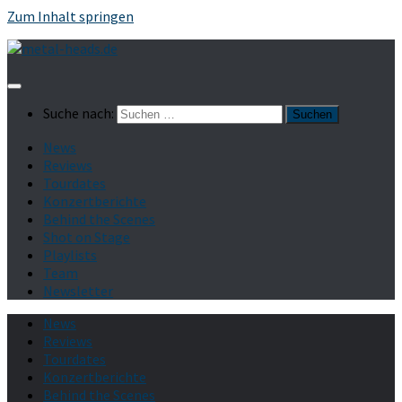
Zum Inhalt springen
Suche nach:
News
Reviews
Tourdates
Konzertberichte
Behind the Scenes
Shot on Stage
Playlists
Team
Newsletter
News
Reviews
Tourdates
Konzertberichte
Behind the Scenes