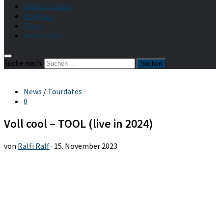
Shot on Stage
Playlists
Team
Newsletter
Suche nach:
News
/
Tourdates
0
Voll cool – TOOL (live in 2024)
von
Ralfi Ralf
·
15. November 2023