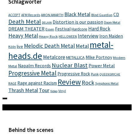
Schlagwörter
Black Metal
CD
ACCEPT
AFM Records
AMON AMARTH
Blind Guardian
Death Metal
Distortion is our passion
Doom Metal
DELAIN
Hard Rock
DREAM THEATER
Festival
Hardcore
Essen
Heavy Metal
Interview
Iron Maiden
Heavy Rock
HELLOWEEN
metal-
Melodic Death Metal
Metal
live
Köln
heads.de
Metalcore
MIke Portnoy
METALLICA
Modern
Nuclear Blast
Power Metal
Napalm Records
Metal
Progressive Metal
Progressive Rock
Punk
QUEENSRYCHE
Review
Rock
Rage against Racism
RAGE
Symphonic Metal
Thrash Metal
Tour
Vinyl
Video
Mehr
Behind the scenes