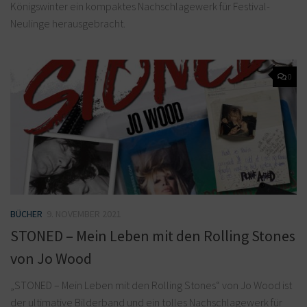
Königswinter ein kompaktes Nachschlagewerk für Festival-
Neulinge herausgebracht.
0
BÜCHER
9. NOVEMBER 2021
STONED – Mein Leben mit den Rolling Stones
von Jo Wood
„STONED – Mein Leben mit den Rolling Stones“ von Jo Wood ist
der ultimative Bilderband und ein tolles Nachschlagewerk für