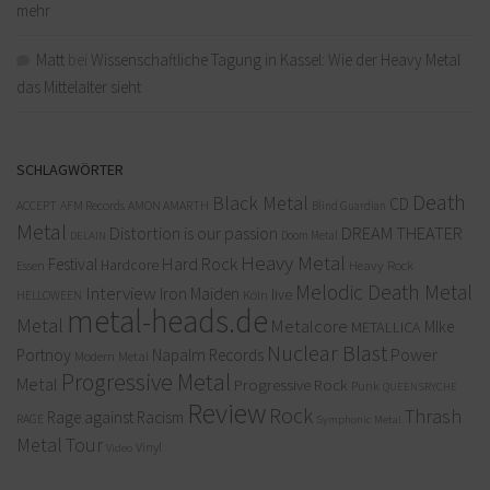
mehr
Matt
bei
Wissenschaftliche Tagung in Kassel: Wie der Heavy Metal
das Mittelalter sieht
SCHLAGWÖRTER
Death
Black Metal
CD
ACCEPT
AFM Records
AMON AMARTH
Blind Guardian
Metal
Distortion is our passion
DREAM THEATER
Doom Metal
DELAIN
Heavy Metal
Hard Rock
Festival
Hardcore
Heavy Rock
Essen
Melodic Death Metal
Interview
Iron Maiden
live
Köln
HELLOWEEN
metal-heads.de
Metal
Metalcore
MIke
METALLICA
Nuclear Blast
Power
Portnoy
Napalm Records
Modern Metal
Progressive Metal
Metal
Progressive Rock
Punk
QUEENSRYCHE
Review
Rock
Thrash
Rage against Racism
RAGE
Symphonic Metal
Metal
Tour
Vinyl
Video