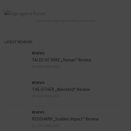
Partner des Rage against Racism Festivals
LATEST REVIEWS
REVIEWS
TALES OF MIKE „Human“ Review
28. OKTOBER 2025
REVIEWS
THE OTHER „Alienated“ Review
26. OKTOBER 2025
REVIEWS
REDSHARK „Sudden Impact“ Review
23. OKTOBER 2025