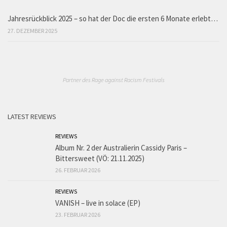
Jahresrückblick 2025 – so hat der Doc die ersten 6 Monate erlebt…
27. DEZEMBER 2025
Partner des Rage against Racism Festivals
LATEST REVIEWS
REVIEWS
Album Nr. 2 der Australierin Cassidy Paris –
Bittersweet (VÖ: 21.11.2025)
26. FEBRUAR 2026
REVIEWS
VANISH – live in solace (EP)
23. FEBRUAR 2026