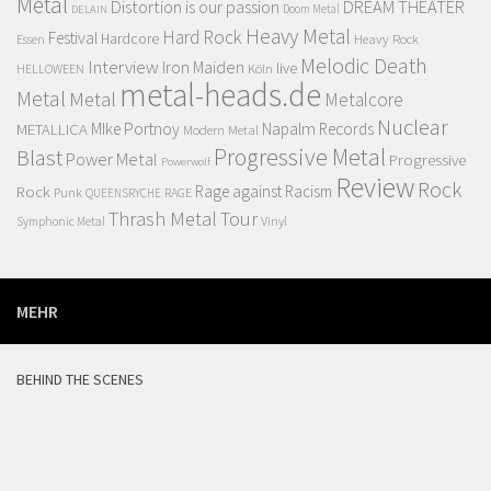
Metal
Distortion is our passion
DREAM THEATER
Doom Metal
DELAIN
Heavy Metal
Hard Rock
Festival
Hardcore
Essen
Heavy Rock
Melodic Death
Interview
Iron Maiden
live
HELLOWEEN
Köln
metal-heads.de
Metal
Metal
Metalcore
Nuclear
MIke Portnoy
Napalm Records
METALLICA
Modern Metal
Progressive Metal
Blast
Power Metal
Progressive
Powerwolf
Review
Rock
Rock
Rage against Racism
Punk
RAGE
QUEENSRYCHE
Thrash Metal
Tour
Vinyl
Symphonic Metal
MEHR
BEHIND THE SCENES