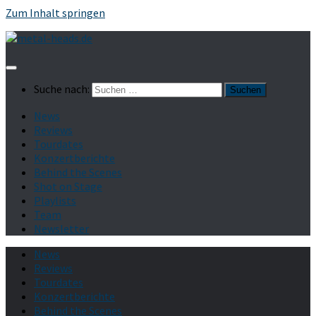
Zum Inhalt springen
Suche nach:
News
Reviews
Tourdates
Konzertberichte
Behind the Scenes
Shot on Stage
Playlists
Team
Newsletter
News
Reviews
Tourdates
Konzertberichte
Behind the Scenes