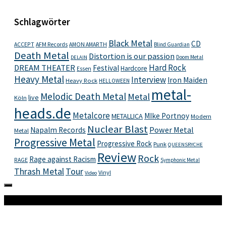
Schlagwörter
Black Metal
CD
ACCEPT
AFM Records
AMON AMARTH
Blind Guardian
Death Metal
Distortion is our passion
Doom Metal
DELAIN
Hard Rock
DREAM THEATER
Festival
Hardcore
Essen
Heavy Metal
Interview
Iron Maiden
Heavy Rock
HELLOWEEN
metal-
Melodic Death Metal
Metal
live
Köln
heads.de
Metalcore
MIke Portnoy
METALLICA
Modern
Nuclear Blast
Power Metal
Napalm Records
Metal
Progressive Metal
Progressive Rock
Punk
QUEENSRYCHE
Review
Rock
Rage against Racism
RAGE
Symphonic Metal
Thrash Metal
Tour
Vinyl
Video
Mehr