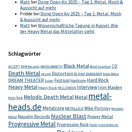
Matt
bei
Dong Open Air 2025 – Tag 1: Metal, Mosh &
Aussicht auf mehr
Fridde
bei
Dong Open Air 2025 – Tag 1: Metal, Mosh
& Aussicht auf mehr
Matt
bei
Wissenschaftliche Tagung in Kassel: Wie
der Heavy Metal das Mittelalter sieht
Schlagwörter
Black Metal
CD
ACCEPT
AFM Records
AMON AMARTH
Blind Guardian
Death Metal
Distortion is our passion
Doom Metal
DELAIN
Hard Rock
DREAM THEATER
Festival
Hardcore
Essen
Heavy Metal
Interview
Iron Maiden
Heavy Rock
HELLOWEEN
metal-
Melodic Death Metal
Metal
live
Köln
heads.de
Metalcore
MIke Portnoy
METALLICA
Modern
Nuclear Blast
Power Metal
Napalm Records
Metal
Progressive Metal
Progressive Rock
Punk
QUEENSRYCHE