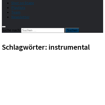
Shot on Stage
Playlists
Team
Newsletter
Suche nach:
Schlagwörter:
instrumental