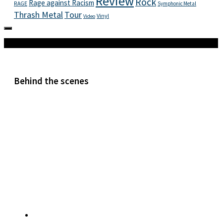
Review
Rock
Rage against Racism
RAGE
Symphonic Metal
Thrash Metal
Tour
Vinyl
Video
Mehr
Behind the scenes