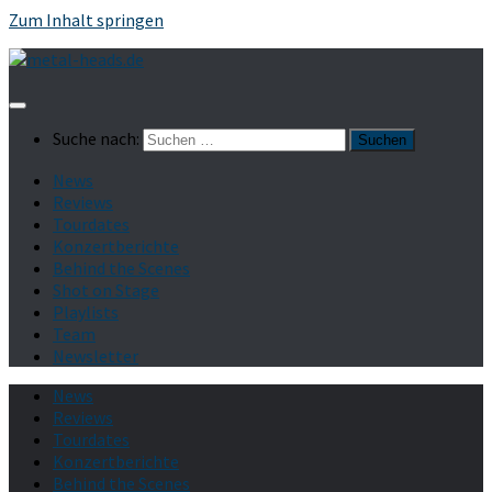
Zum Inhalt springen
Suche nach:
News
Reviews
Tourdates
Konzertberichte
Behind the Scenes
Shot on Stage
Playlists
Team
Newsletter
News
Reviews
Tourdates
Konzertberichte
Behind the Scenes