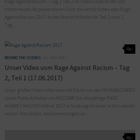
Rage Against Racism – Tag 2 Teil 2 im Video Endlich! Wir von
metal-heads.de präsentieren Euch das letzte Video zum Rage
Against Racism 2017. In der Übersicht findet ihr Teil 2 vom 2.
Tag....
0
BEHIND THE SCENES
24. JUNI 2017
Unser Video vom Rage Against Racism – Tag
2, Teil 1 (17.06.2017)
Unser großes Video-Interview mit David von den IRON BASTARDS
sowie Punto & Matias von NUCLEAR Das diesjährige RAGE
AGAINST RACISM Festival 2017 in Duisburg ist leider schon wieder
vorbei. Was bleibt, sind Erinnerungen an...
0