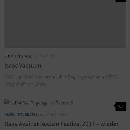
SHOT ON STAGE
22. APRIL 2017
Isaac Vacuum
2017, Juni: Isaac Vacuum auf dem Rage against Racism 2017,
fotografiert von Chipsy
0
NEWS
/
TOURDATES
21. JANUAR 2017
Rage Against Racism Festival 2017 – wieder