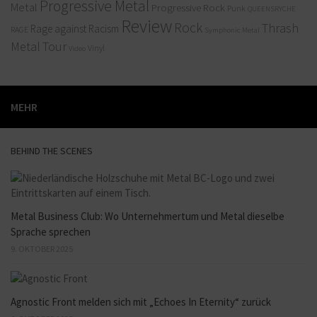
Progressive Metal
Metal
Progressive Rock
Punk
QUEENSRYCHE
Review
Rock
Thrash
Rage against Racism
RAGE
Symphonic Metal
Metal
Tour
Vinyl
Video
MEHR
BEHIND THE SCENES
Metal Business Club: Wo Unternehmertum und Metal dieselbe
Sprache sprechen
9. OKTOBER 2025
Agnostic Front melden sich mit „Echoes In Eternity“ zurück