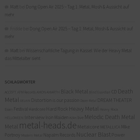
Matt
bei
Dong Open Air 2025 – Tag 1: Metal, Mosh & Aussicht auf
mehr
Fridde
bei
Dong Open Air 2025 – Tag 1: Metal, Mosh & Aussicht auf
mehr
Matt
bei
Wissenschaftliche Tagung in Kassel: Wie der Heavy Metal
das Mittelalter sieht
SCHLAGWÖRTER
Death
Black Metal
CD
ACCEPT
AFM Records
AMON AMARTH
Blind Guardian
Metal
Distortion is our passion
DREAM THEATER
Doom Metal
DELAIN
Heavy Metal
Hard Rock
Festival
Hardcore
Heavy Rock
Essen
Melodic Death Metal
Interview
Iron Maiden
live
Köln
HELLOWEEN
metal-heads.de
Metal
Metalcore
MIke
METALLICA
Nuclear Blast
Power
Portnoy
Napalm Records
Modern Metal