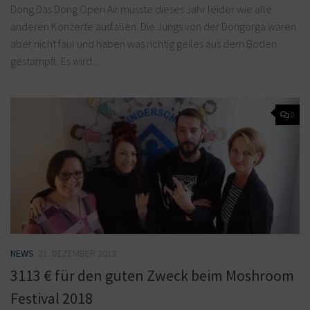
Dong Das Dong Open Air musste dieses Jahr leider wie alle
anderen Konzerte ausfallen. Die Jungs von der Dongorga waren
aber nicht faul und haben was richtig geiles aus dem Boden
gestampft. Es wird...
0
NEWS
21. DEZEMBER 2018
3113 € für den guten Zweck beim Moshroom
Festival 2018