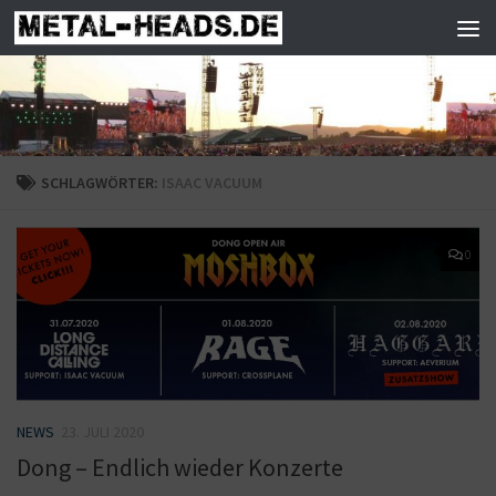
Zum Inhalt springen
SCHLAGWÖRTER:
ISAAC VACUUM
0
NEWS
23. JULI 2020
Dong – Endlich wieder Konzerte