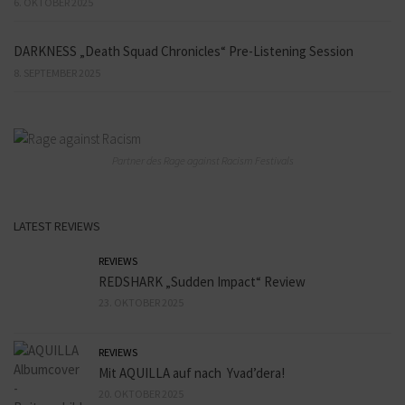
6. OKTOBER 2025
DARKNESS „Death Squad Chronicles“ Pre-Listening Session
8. SEPTEMBER 2025
Partner des Rage against Racism Festivals
LATEST REVIEWS
REVIEWS
REDSHARK „Sudden Impact“ Review
23. OKTOBER 2025
REVIEWS
Mit AQUILLA auf nach Yvad’dera!
20. OKTOBER 2025