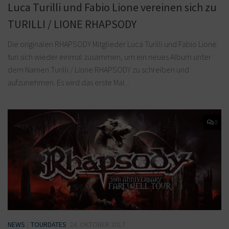
Luca Turilli und Fabio Lione vereinen sich zu
TURILLI / LIONE RHAPSODY
Die originalen RHAPSODY Mitglieder Luca Turilli und Fabio Lione
tun sich wieder einmal zusammen, um ein neues Album unter
dem Namen Turilli / Lione RHAPSODY zu schreiben und
aufzunehmen. Es wird das erste Mal...
0
NEWS
/
TOURDATES
24. OKTOBER 2017