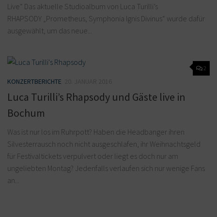
Live“ Das aktuelle Studioalbum von Luca Turilli’s
RHAPSODY „Prometheus, Symphonia Ignis Divinus“ wurde dafür
ausgewählt, um das neue...
2
KONZERTBERICHTE
20. JANUAR 2016
Luca Turilli’s Rhapsody und Gäste live in
Bochum
Was ist nur los im Ruhrpott? Haben die Headbanger ihren
Silvesterrausch noch nicht ausgeschlafen, ihr Weihnachtsgeld
für Festivaltickets verpulvert oder liegt es doch nur am
ungeliebten Montag? Jedenfalls verlaufen sich nur wenige Fans
an...