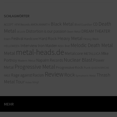
SCHLAGWÖRTER
Death
Black Metal
CD
ACCEPT
AFM Records
AMON AMARTH
Blind Guardian
Metal
Distortion is our passion
DREAM THEATER
Doom Metal
DELAIN
Heavy Metal
Hard Rock
Festival
Hardcore
Heavy Rock
Essen
Melodic Death Metal
Interview
Iron Maiden
live
Köln
HELLOWEEN
metal-heads.de
Metal
Metalcore
MIke
METALLICA
Nuclear Blast
Power
Portnoy
Napalm Records
Modern Metal
Progressive Metal
Metal
Progressive Rock
Punk
QUEENSRYCHE
Review
Rock
Thrash
Rage against Racism
RAGE
Symphonic Metal
Metal
Tour
Vinyl
Video
MEHR