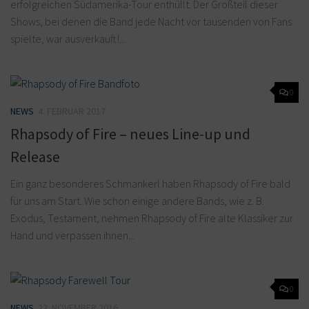
erfolgreichen Südamerika-Tour enthüllt. Der Großteil dieser
Shows, bei denen die Band jede Nacht vor tausenden von Fans
spielte, war ausverkauft!...
0
NEWS
4. FEBRUAR 2017
Rhapsody of Fire – neues Line-up und
Release
Ein ganz besonderes Schmankerl haben Rhapsody of Fire bald
für uns am Start. Wie schon einige andere Bands, wie z. B.
Exodus, Testament, nehmen Rhapsody of Fire alte Klassiker zur
Hand und verpassen ihnen...
0
NEWS
22. NOVEMBER 2016