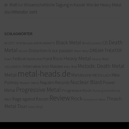
Matt
bei
Wissenschaftliche Tagung in Kassel: Wie der Heavy Metal
das Mittelalter sieht
SCHLAGWÖRTER
Death
Black Metal
CD
ACCEPT
AFM Records
AMON AMARTH
Blind Guardian
Metal
Distortion is our passion
DREAM THEATER
Doom Metal
DELAIN
Heavy Metal
Hard Rock
Festival
Hardcore
Heavy Rock
Essen
Melodic Death Metal
Interview
Iron Maiden
live
Köln
HELLOWEEN
metal-heads.de
Metal
Metalcore
MIke
METALLICA
Nuclear Blast
Power
Portnoy
Napalm Records
Modern Metal
Progressive Metal
Metal
Progressive Rock
Punk
QUEENSRYCHE
Review
Rock
Thrash
Rage against Racism
RAGE
Symphonic Metal
Metal
Tour
Vinyl
Video