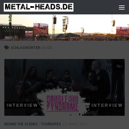
Zum Inhalt springen
SCHLAGWÖRTER:
SLICK
0
BEHIND THE SCENES
/
TOURDATES
12. MÄRZ 2017