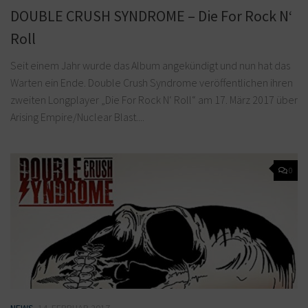
DOUBLE CRUSH SYNDROME – Die For Rock N‘
Roll
Seit einem Jahr wurde das Album angekündigt und nun hat das
Warten ein Ende. Double Crush Syndrome veröffentlichen ihren
zweiten Longplayer „Die For Rock N‘ Roll“ am 17. März 2017 über
Arising Empire/Nuclear Blast....
0