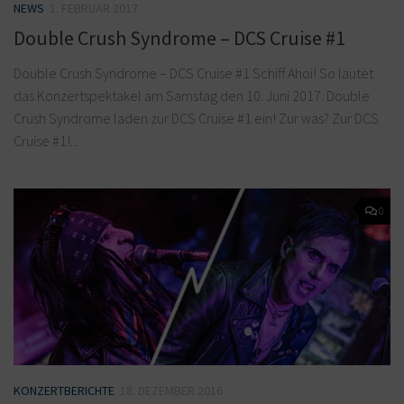
NEWS
1. FEBRUAR 2017
Double Crush Syndrome – DCS Cruise #1
Double Crush Syndrome – DCS Cruise #1 Schiff Ahoi! So lautet
das Konzertspektakel am Samstag den 10. Juni 2017. Double
Crush Syndrome laden zur DCS Cruise #1 ein! Zur was? Zur DCS
Cruise #1!...
0
KONZERTBERICHTE
18. DEZEMBER 2016