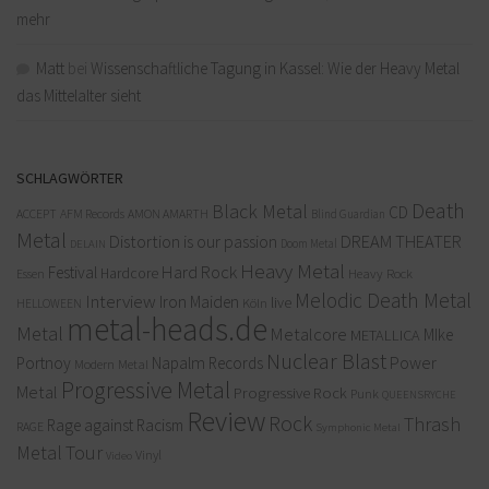
mehr
Matt
bei
Wissenschaftliche Tagung in Kassel: Wie der Heavy Metal
das Mittelalter sieht
SCHLAGWÖRTER
Death
Black Metal
CD
ACCEPT
AFM Records
AMON AMARTH
Blind Guardian
Metal
Distortion is our passion
DREAM THEATER
Doom Metal
DELAIN
Heavy Metal
Hard Rock
Festival
Hardcore
Heavy Rock
Essen
Melodic Death Metal
Interview
Iron Maiden
live
Köln
HELLOWEEN
metal-heads.de
Metal
Metalcore
MIke
METALLICA
Nuclear Blast
Power
Portnoy
Napalm Records
Modern Metal
Progressive Metal
Metal
Progressive Rock
Punk
QUEENSRYCHE
Review
Rock
Thrash
Rage against Racism
RAGE
Symphonic Metal
Metal
Tour
Vinyl
Video