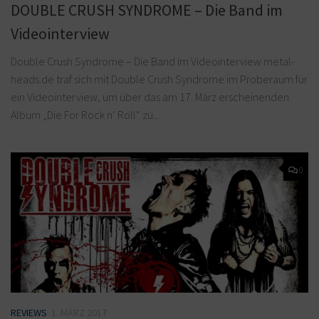
DOUBLE CRUSH SYNDROME – Die Band im
Videointerview
Double Crush Syndrome – Die Band im Videointerview metal-
heads.de traf sich mit Double Crush Syndrome im Proberaum für
ein Videointerview, um über das am 17. März erscheinenden
Album „Die For Rock n‘ Roll“ zu...
0
REVIEWS
1. MÄRZ 2017