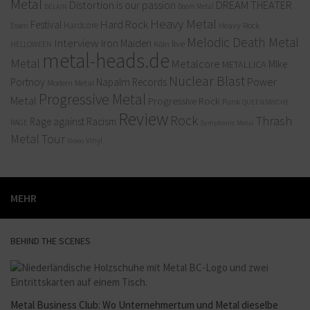
Metal
Distortion is our passion
DREAM THEATER
Doom Metal
DELAIN
Heavy Metal
Hard Rock
Festival
Hardcore
Heavy Rock
Essen
Melodic Death Metal
Interview
Iron Maiden
live
Köln
HELLOWEEN
metal-heads.de
Metal
Metalcore
MIke
METALLICA
Nuclear Blast
Power
Portnoy
Napalm Records
Modern Metal
Progressive Metal
Metal
Progressive Rock
Punk
QUEENSRYCHE
Review
Rock
Thrash
Rage against Racism
RAGE
Symphonic Metal
Metal
Tour
Vinyl
Video
MEHR
BEHIND THE SCENES
Metal Business Club: Wo Unternehmertum und Metal dieselbe