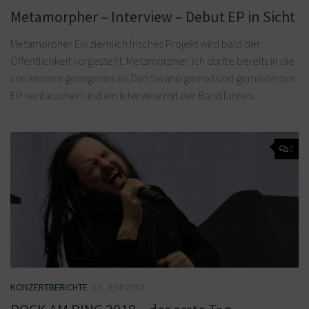
Metamorpher – Interview – Debut EP in Sicht
Metamorpher Ein ziemlich frisches Projekt wird bald der
Öffentlichkeit vorgestellt. Metamorpher. Ich durfte bereits in die
von keinem geringeren als Dan Swanö gemixt und gemasterten
EP reinlauschen und ein Interview mit der Band führen....
0
KONZERTBERICHTE
12. JUNI 2018