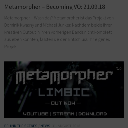
Metamorpher – Becoming VÖ: 21.09.18
Metamorpher – Wasn das? Metamorpher ist das Projekt von
Dominik Kwasny und Michael Junker. Nachdem beide ihren
kreativen Output in ihren vorherigen Bands nicht komplett
ausleben konnten, fassten sie den Entschluss, ihr eigenes
Projekt...
0
BEHIND THE SCENES
/
NEWS
31. AUGUST 2018