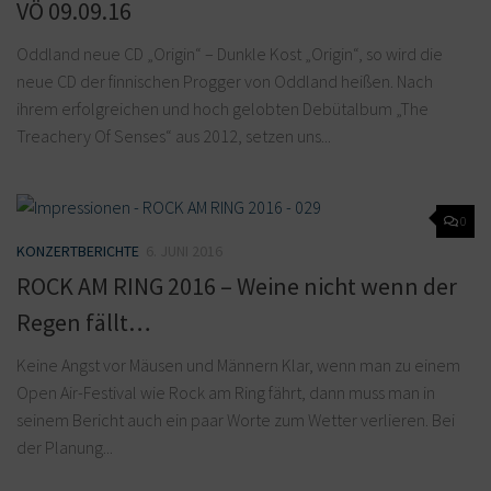
VÖ 09.09.16
Oddland neue CD „Origin“ – Dunkle Kost „Origin“, so wird die
neue CD der finnischen Progger von Oddland heißen. Nach
ihrem erfolgreichen und hoch gelobten Debütalbum „The
Treachery Of Senses“ aus 2012, setzen uns...
0
KONZERTBERICHTE
6. JUNI 2016
ROCK AM RING 2016 – Weine nicht wenn der
Regen fällt…
Keine Angst vor Mäusen und Männern Klar, wenn man zu einem
Open Air-Festival wie Rock am Ring fährt, dann muss man in
seinem Bericht auch ein paar Worte zum Wetter verlieren. Bei
der Planung...