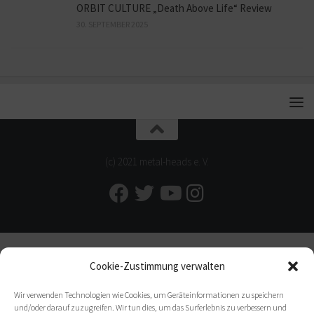
ORBIT CULTURE „Death Above Life“ Review
30. SEPTEMBER 2025
(c) 2021 metal-heads e. V.
Cookie-Zustimmung verwalten
Wir verwenden Technologien wie Cookies, um Geräteinformationen zu speichern
und/oder darauf zuzugreifen. Wir tun dies, um das Surferlebnis zu verbessern und