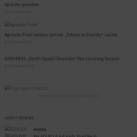
Sprache sprechen
9. OKTOBER 2025
Agnostic Front melden sich mit „Echoes In Eternity“ zurück
6. OKTOBER 2025
DARKNESS „Death Squad Chronicles“ Pre-Listening Session
8. SEPTEMBER 2025
Partner des Rage against Racism Festivals
LATEST REVIEWS
REVIEWS
Mit AQUILLA auf nach Yvad’dera!