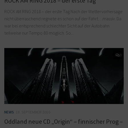
ROCK AM RING 2018 – der erste Tag
ROCK AM RING 2018 – der erste Tag Nach der Wettervorhersage
nicht überraschend regnete es schon auf der Fahrt…massiv. Da
war bei entsprechend schlechter Sicht auf der Autobahn
teilweise nur Tempo 80 möglich. So...
0
NEWS
18. SEPTEMBER 2016
Oddland neue CD „Origin“ – finnischer Prog –