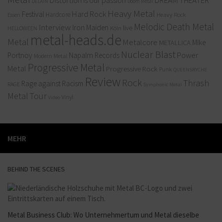
Distortion is our passion
DREAM THEATER
Doom Metal
DELAIN
Heavy Metal
Hard Rock
Festival
Hardcore
Heavy Rock
Essen
Melodic Death Metal
Interview
Iron Maiden
live
Köln
HELLOWEEN
metal-heads.de
Metal
Metalcore
MIke
METALLICA
Nuclear Blast
Power
Portnoy
Napalm Records
Modern Metal
Progressive Metal
Metal
Progressive Rock
Punk
QUEENSRYCHE
Review
Rock
Thrash
Rage against Racism
RAGE
Symphonic Metal
Metal
Tour
Vinyl
Video
MEHR
BEHIND THE SCENES
Metal Business Club: Wo Unternehmertum und Metal dieselbe