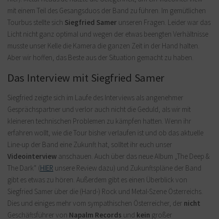
mit einem Teil des Gesangsduos der Band zu führen. Im gemütlichen
Tourbus stellte sich
Siegfried Samer
unseren Fragen. Leider war das
Licht nicht ganz optimal und wegen der etwas beengten Verhältnisse
musste unser Kelle die Kamera die ganzen Zeit in der Hand halten.
Aber wir hoffen, das Beste aus der Situation gemacht zu haben.
Das Interview mit Siegfried Samer
Siegfried zeigte sich im Laufe des Interviews als angenehmer
Gesprächspartner und verlor auch nicht die Geduld, als wir mit
kleineren technischen Problemen zu kämpfen hatten. Wenn ihr
erfahren wollt, wie die Tour bisher verlaufen ist und ob das aktuelle
Line-up der Band eine Zukunft hat, solltet ihr euch unser
Videointerview
anschauen. Auch über das neue Album „The Deep &
The Dark“ (
HIER
unsere Review dazu) und Zukunftspläne der Band
gibt es etwas zu hören. Außerdem gibt es einen Überblick von
Siegfried Samer über die (Hard-) Rock und Metal-Szene Österreichs.
Dies und einiges mehr vom sympathischen Österreicher, der
nicht
Geschäftsführer von
Napalm Records
und
kein
großer