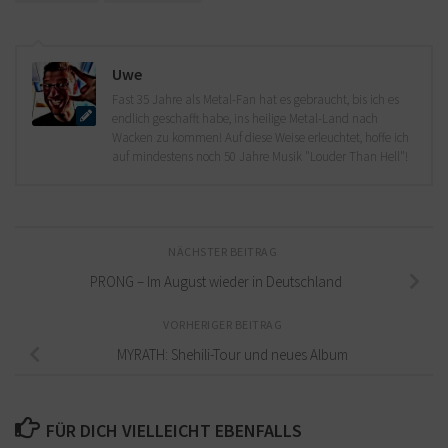
Uwe
Fast 35 Jahre als Metal-Fan hat es gebraucht, bis ich es
endlich geschafft habe, ins heilige Metal-Land nach
Wacken zu kommen! Auf diese Weise erleuchtet, hoffe ich
auf mindestens noch 50 Jahre Musik "Louder Than Hell"!
NÄCHSTER BEITRAG
PRONG – Im August wieder in Deutschland
VORHERIGER BEITRAG
MYRATH: Shehili-Tour und neues Album
FÜR DICH VIELLEICHT EBENFALLS