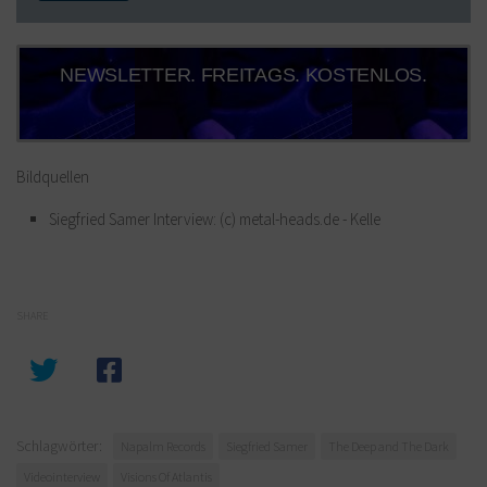
NEWSLETTER. FREITAGS. KOSTENLOS.
Bildquellen
Siegfried Samer Interview: (c) metal-heads.de - Kelle
SHARE
Schlagwörter:
Napalm Records
Siegfried Samer
The Deep and The Dark
Videointerview
Visions Of Atlantis