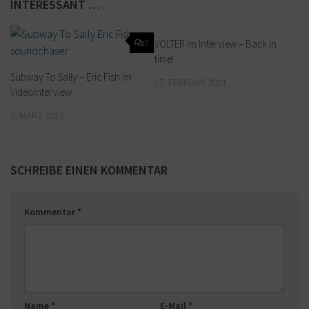
INTERESSANT …
0
VOLTER im Interview – Back in
0
time!
Subway To Sally – Eric Fish im
17. FEBRUAR 2021
Videointerview
9. MÄRZ 2019
SCHREIBE EINEN KOMMENTAR
Kommentar
*
Name
*
E-Mail
*