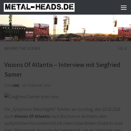
Zum Inhalt springen
BEHIND THE SCENES
0
Visions Of Atlantis – Interview mit Siegfried
Samer
VON
UWE
·
20. FEBRUAR 2018
Die „Symphonic Metal Nights“ führten am Sonntag, den 18.02.2018
auch
Visions Of Atlantis
nach Bochum in die Matrix (den
ausführlichen Konzertbericht mit vielen tollen Bildern findet ihr bald
hier). Metal-heads.de nutzte die Gelegenheit, um ein Videointerview