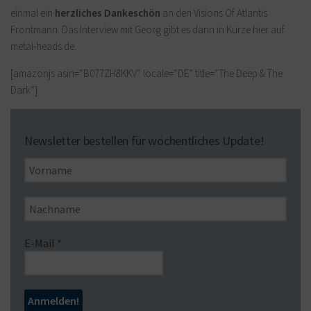
einmal ein
herzliches Dankeschön
an den Visions Of Atlantis
Frontmann. Das Interview mit Georg gibt es dann in Kürze hier auf
metal-heads.de.
[amazonjs asin=“B077ZH8KKV“ locale=“DE“ title=“The Deep & The
Dark“]
Newsletter bestellen für wöchentliches Update!
E-Mail
*