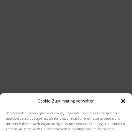
Cookie-Zustimmung verwalten
Wir verwenden Technologien wie Cookies, um Geräteinformationen zu speichern
und/oder darauf zuzugreifen. Wir tun dies, um das Surferlebnis zu verbessern und
um personalisierte Werbung anzuzeigen. Wenn Sie diesen Technologien zustimmen,
können wir Daten wie das Surfverhalten oder eindeutige IDs auf dieser Website