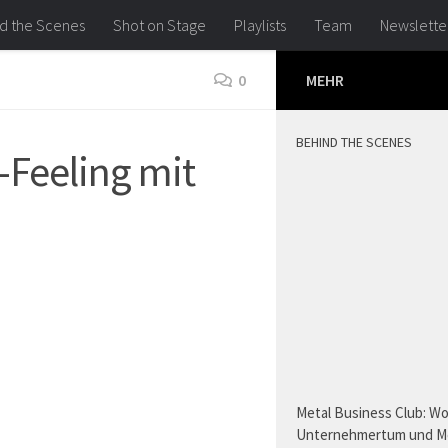
d the Scenes
Shot on Stage
Playlists
Team
Newslette
0
MEHR
BEHIND THE SCENES
-Feeling mit
Metal Business Club: W
Unternehmertum und M