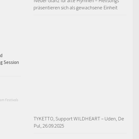
Neuer Glanz für alte Hymnen – Hellsongs
präsentieren sich als gewachsene Einheit
ad
ng Session
sm Festivals
TYKETTO, Support WILDHEART – Uden, De
Pul, 26.09.2025