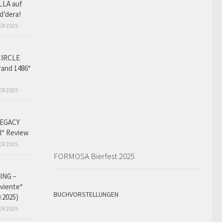
LLA auf
d’dera!
ER 2025
CIRCLE
and 1486“
ER 2025
EGACY
l“ Review
ER 2025
FORMOSA Bierfest 2025
ING –
iviente“
BUCHVORSTELLUNGEN
9.2025)
ER 2025