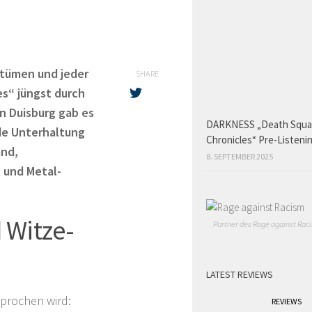
stümen und jeder
SHARE
es“ jüngst durch
in Duisburg gab es
DARKNESS „Death Squ
ide Unterhaltung
Chronicles“ Pre-Listeni
and,
8. SEPTEMBER 2025
 und Metal-
 Witze-
Partner des Rage against Raci
LATEST REVIEWS
sprochen wird:
REVIEWS