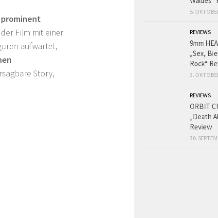
Waldes“ 
5. OKTOBE
r prominent
der Film mit einer
REVIEWS
9mm HE
uren aufwartet,
„Sex, Bie
hen
Rock“ Re
rsagbare Story,
3. OKTOBE
REVIEWS
ORBIT C
„Death A
Review
30. SEPTEM