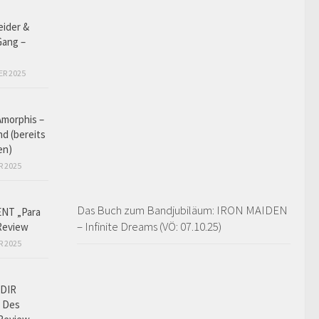
eider &
Gang –
ER 2025
Amorphis –
d (bereits
en)
R 2025
Das Buch zum Bandjubiläum: IRON MAIDEN
NT „Para
– Infinite Dreams (VÖ: 07.10.25)
Review
R 2025
DIR
 Des