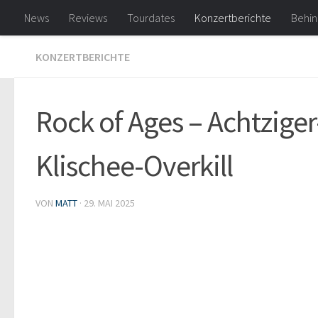
News
Reviews
Tourdates
Konzertberichte
Behin
Zum Inhalt springen
KONZERTBERICHTE
Rock of Ages – Achtziger
Klischee-Overkill
VON
MATT
·
29. MAI 2025