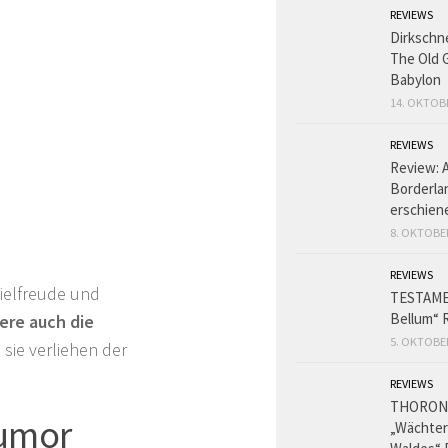
REVIEWS
Dirkschn
The Old 
Babylon
14. OKTOB
REVIEWS
Review: 
Borderlan
erschien
8. OKTOBE
REVIEWS
ielfreude und
TESTAME
Bellum“ 
ere auch die
5. OKTOBE
 sie verliehen der
REVIEWS
THORON
Humor
„Wächter