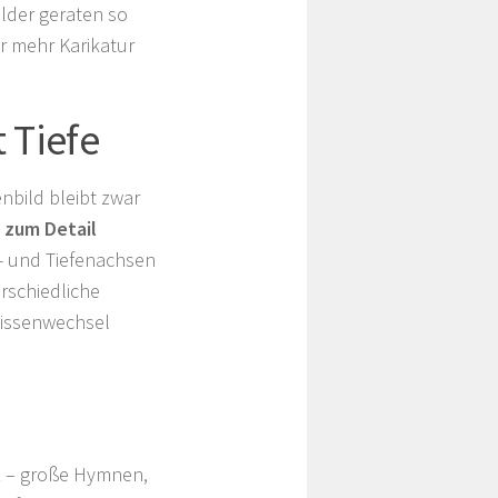
lder geraten so
er mehr Karikatur
 Tiefe
nbild bleibt zwar
e zum Detail
- und Tiefenachsen
erschiedliche
lissenwechsel
t
– große Hymnen,