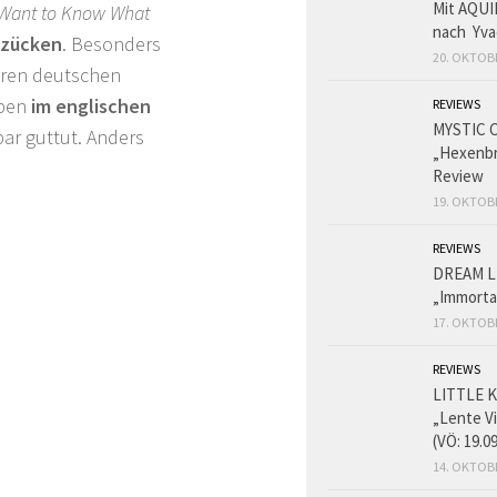
Mit AQUI
 Want to Know What
nach Yva
e zücken
. Besonders
20. OKTOB
deren deutschen
iben
im englischen
REVIEWS
MYSTIC 
r guttut. Anders
„Hexenbr
Review
19. OKTOB
REVIEWS
DREAM L
„Immorta
17. OKTOB
REVIEWS
LITTLE K
„Lente V
(VÖ: 19.0
14. OKTOB