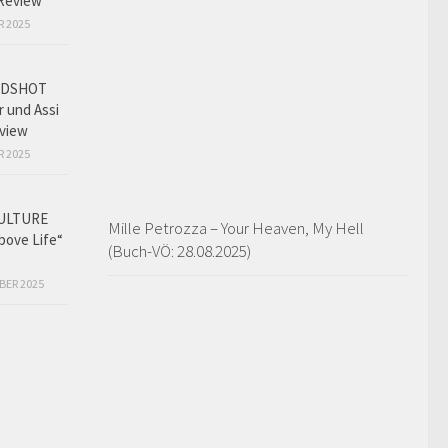
Review
R 2025
ADSHOT
r und Assi
view
R 2025
ULTURE
Mille Petrozza – Your Heaven, My Hell
bove Life“
(Buch-VÖ: 28.08.2025)
BER 2025