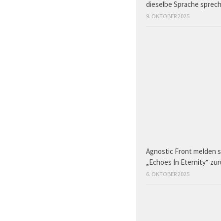
dieselbe Sprache sprec
9. OKTOBER 2025
Agnostic Front melden s
„Echoes In Eternity“ zu
6. OKTOBER 2025