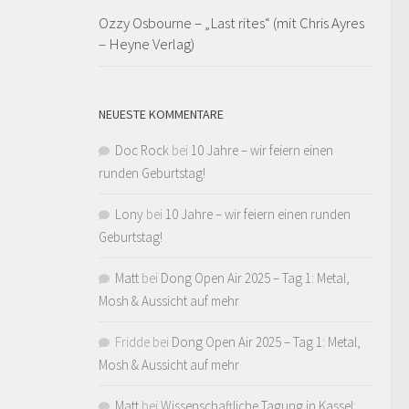
Ozzy Osbourne – „Last rites“ (mit Chris Ayres
– Heyne Verlag)
NEUESTE KOMMENTARE
Doc Rock
bei
10 Jahre – wir feiern einen
runden Geburtstag!
Lony
bei
10 Jahre – wir feiern einen runden
Geburtstag!
Matt
bei
Dong Open Air 2025 – Tag 1: Metal,
Mosh & Aussicht auf mehr
Fridde
bei
Dong Open Air 2025 – Tag 1: Metal,
Mosh & Aussicht auf mehr
Matt
bei
Wissenschaftliche Tagung in Kassel: