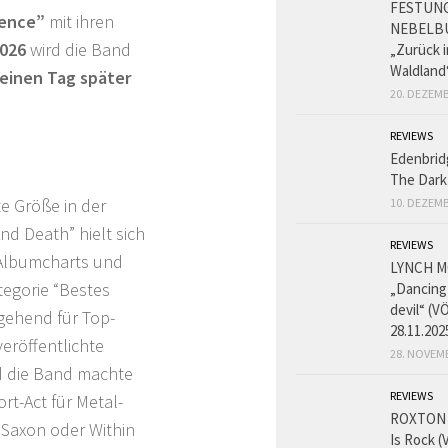
FESTUN
lence”
mit ihren
NEBELB
2026
wird die Band
„Zurück 
Waldland
einen Tag später
20. DEZEMB
REVIEWS
Edenbrid
The Dark
te Größe in der
10. DEZEMB
d Death” hielt sich
REVIEWS
 Albumcharts und
LYNCH M
tegorie “Bestes
„Dancing
devil“ (VÖ
gehend für Top-
28.11.202
veröffentlichte
28. NOVEM
d die Band machte
REVIEWS
rt-Act für Metal-
ROXTON 
 Saxon oder Within
Is Rock (