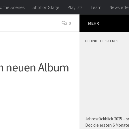
d the Scenes
Shot on Stage
Playlists
Team
Newslette
0
MEHR
BEHIND THE SCENES
m neuen Album
Jahresrückblick 2025 – s
Doc die ersten 6 Monat