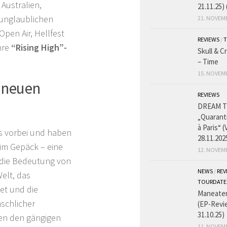
Australien,
21.11.25)
 unglaublichen
21. NOVEM
pen Air, Hellfest
REVIEWS
/
T
hre
“Rising High”-
Skull & 
– Time
15. NOVEM
 neuen
REVIEWS
DREAM T
„Quarant
à Paris“ (
s vorbei und haben
28.11.202
im Gepäck – eine
12. NOVEM
d die Bedeutung von
NEWS
/
REV
elt, das
TOURDATE
et und die
Maneater
schlicher
(EP-Revi
31.10.25)
ben den gängigen
11. NOVEM