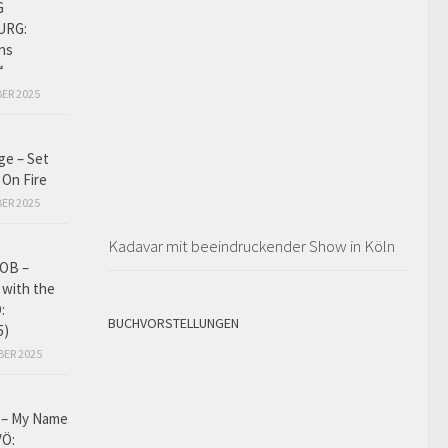
G
URG:
ins
“
ER 2025
ge – Set
 On Fire
ER 2025
Kadavar mit beeindruckender Show in Köln
OB –
 with the
:
BUCHVORSTELLUNGEN
5)
BER 2025
– My Name
VÖ: