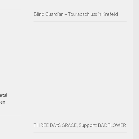
Blind Guardian – Tourabschluss in Krefeld
o
etal
hen
THREE DAYS GRACE, Support: BADFLOWER