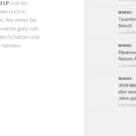
d LP
und als
der noch in
REVIEWS
en. Wie immer bei
Tyranthr
Moloch
Momente ganz nah
10. NOVEM
rten Schätzen und
e nehmen.
REVIEWS
Piledriver
Nations 
9. NOVEMB
REVIEWS
IRON MAI
after de
Jahre sp
8. NOVEMB