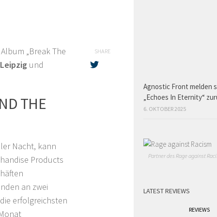
 Album „Break The
SHARE
Leipzig
und
Agnostic Front melden s
„Echoes In Eternity“ zu
OND THE
6. OKTOBER 2025
ller Nacht, kann
Partner des Rage against Raci
chandise Products
chäften
unden an zwei
LATEST REVIEWS
die erfolgreichsten
REVIEWS
 Monat