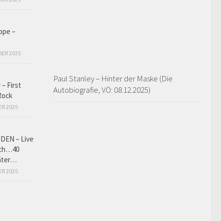
ope –
BER 2025
Paul Stanley – Hinter der Maske (Die
 – First
Autobiografie, VÖ: 08.12.2025)
Rock
ER 2025
DEN – Live
ath…40
äter…
ER 2025