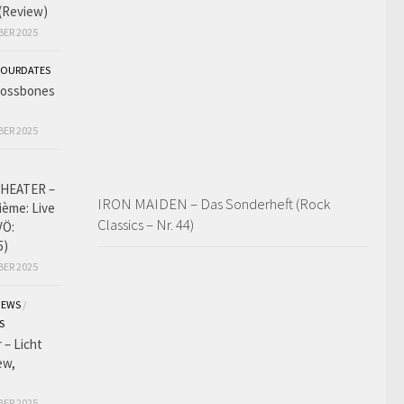
 (Review)
BER 2025
OURDATES
Crossbones
BER 2025
HEATER –
IRON MAIDEN – Das Sonderheft (Rock
ième: Live
Classics – Nr. 44)
VÖ:
5)
BER 2025
IEWS
/
S
 – Licht
ew,
BER 2025