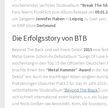
erscheinendes sechstes Studioalbum
“Break The Si
Fans feiern! Pünktlich zum Album-Release am
09.01.
um Sängerin
Jennifer Haben
in
Leipzig
zu Gast sein,
im EMP Store
Dortmund
.
Die Erfolgsstory von BTB
Beyond The Back sind seit ihrem Debüt
2015
eine fes
Metal-Szene. Schon ihr Debütalbum “Songs Of Love An
wochenlang in den Top 15 der Offiziellen Deutschen
brachte ihnen den
“Metal Hammer”-Award
in der Ka
Debüt” ein. Auch die Nachfolger-Alben sorgten durch
Platzierungen (darunter Platz 2 für das im Jahr 2023 
selbstbetitelte Studioalbum
“Beyond The Black”
) un
sich schnell international einen Namen, u.a. als Suppo
und Rock-Größen wie Aerosmith, Korn, die Scorpions,