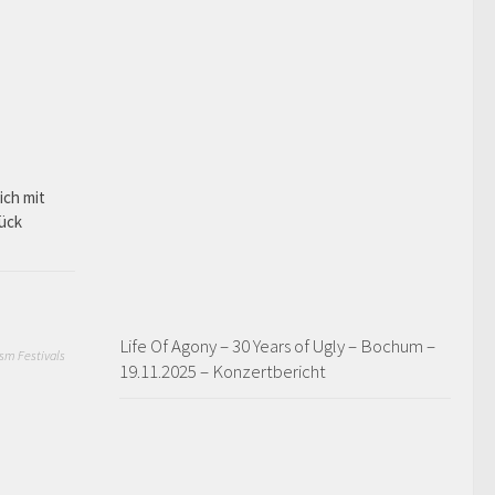
ich mit
rück
Life Of Agony – 30 Years of Ugly – Bochum –
sm Festivals
19.11.2025 – Konzertbericht