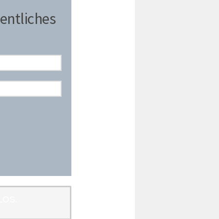
entliches
LOS.