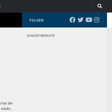
r
FOLGEN:
KONZERTBERICHTE
o hat der
e erlebt…