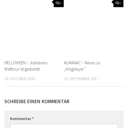
0
0
HELLOWEEN – Jubiläums-
ALMANAC – Neues zu
Welttour ist gestartet
„Kingslayer“
20. OKTOBER 2025
15. SEPTEMBER 2017
SCHREIBE EINEN KOMMENTAR
Kommentar
*