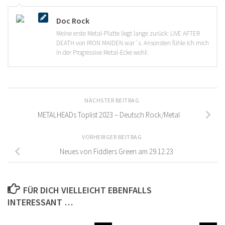
Doc Rock
Meine erste Metal-Platte liegt lange zurück: LIVE AFTER
DEATH von IRON MAIDEN war´s. Ansonsten fühle ich mich
in der Progressive Metal-Ecke wohl!
NÄCHSTER BEITRAG
METALHEADs Toplist 2023 – Deutsch Rock/Metal
VORHERIGER BEITRAG
Neues von Fiddlers Green am 29.12.23
FÜR DICH VIELLEICHT EBENFALLS
INTERESSANT …