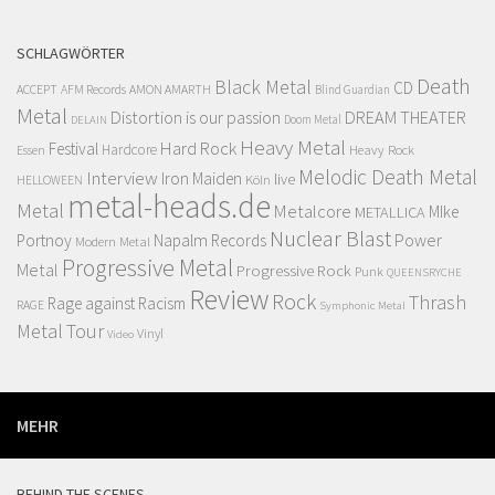
SCHLAGWÖRTER
Death
Black Metal
CD
ACCEPT
AFM Records
AMON AMARTH
Blind Guardian
Metal
Distortion is our passion
DREAM THEATER
Doom Metal
DELAIN
Heavy Metal
Hard Rock
Festival
Hardcore
Heavy Rock
Essen
Melodic Death Metal
Interview
Iron Maiden
live
Köln
HELLOWEEN
metal-heads.de
Metal
Metalcore
MIke
METALLICA
Nuclear Blast
Power
Portnoy
Napalm Records
Modern Metal
Progressive Metal
Metal
Progressive Rock
Punk
QUEENSRYCHE
Review
Rock
Thrash
Rage against Racism
RAGE
Symphonic Metal
Metal
Tour
Vinyl
Video
MEHR
BEHIND THE SCENES