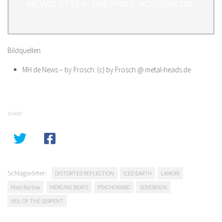
NEWSLETTER. FREITAGS. KOSTENLOS.
Bildquellen
MH.de News – by Frosch: (c) by Frosch @ metal-heads.de
SHARE
Schlagwörter:
DISTORTED REFLECTION
ICED EARTH
LAMORI
Matt Barlow
MERGING BEATS
PSYCHOWARD
SOVEREIGN
VEIL OF THE SERPENT