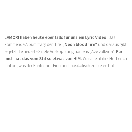
LAMORI haben heute ebenfalls für uns ein Lyric Video.
Das
kommende Album trägt den Titel
„Neon blood fire“
und daraus gibt
es jetzt die neueste Single Auskopplung namens „Ave valkyria“.
Für
mich hat das vom Stil so etwas von HIM.
Was meint ihr? Hört euch
mal an, was der Fünfer aus Finnland musikalisch zu bieten hat: