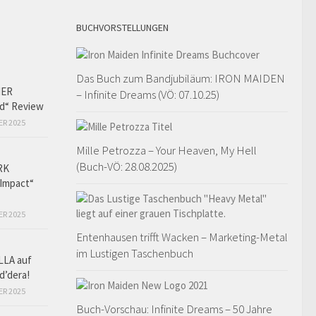
BUCHVORSTELLUNGEN
Das Buch zum Bandjubiläum: IRON MAIDEN
HER
– Infinite Dreams (VÖ: 07.10.25)
ed“ Review
ER 2025
Mille Petrozza – Your Heaven, My Hell
(Buch-VÖ: 28.08.2025)
RK
Impact“
ER 2025
Entenhausen trifft Wacken – Marketing-Metal
im Lustigen Taschenbuch
LLA auf
d’dera!
ER 2025
Buch-Vorschau: Infinite Dreams – 50 Jahre