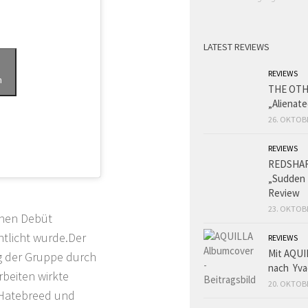
LATEST REVIEWS
REVIEWS
n
THE OT
„Alienat
26. OKTOB
REVIEWS
REDSHA
„Sudden 
Review
23. OKTOB
chen Debüt
ntlicht wurde.Der
REVIEWS
Mit AQUI
 der Gruppe durch
nach Yva
rbeiten wirkte
20. OKTOB
t Hatebreed und