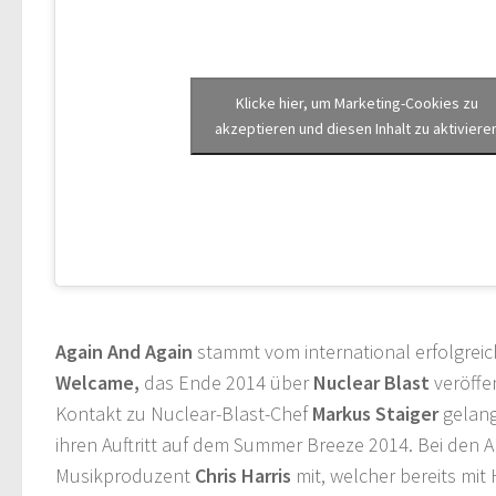
Klicke hier, um Marketing-Cookies zu
akzeptieren und diesen Inhalt zu aktiviere
Again And Again
stammt vom international erfolgrei
Welcame,
das Ende 2014 über
Nuclear Blast
veröffe
Kontakt zu Nuclear-Blast-Chef
Markus Staiger
gelang
ihren Auftritt auf dem Summer Breeze 2014. Bei den A
Musikproduzent
Chris Harris
mit, welcher bereits mi