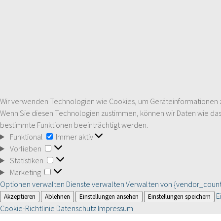
Wir verwenden Technologien wie Cookies, um Geräteinformationen zu 
Wenn Sie diesen Technologien zustimmen, können wir Daten wie das S
bestimmte Funktionen beeinträchtigt werden.
Funktional
Funktional
Immer aktiv
Vorlieben
Vorlieben
Statistiken
Statistiken
Marketing
Marketing
Optionen verwalten
Dienste verwalten
Verwalten von {vendor_count
E
Akzeptieren
Ablehnen
Einstellungen ansehen
Einstellungen speichern
Cookie-Richtlinie
Datenschutz
Impressum