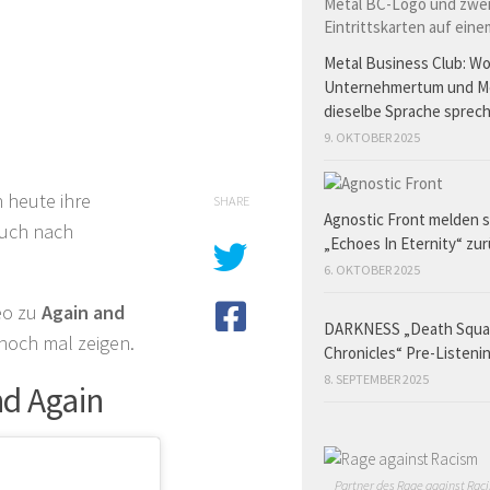
Metal Business Club: W
Unternehmertum und M
dieselbe Sprache sprec
9. OKTOBER 2025
 heute ihre
SHARE
Agnostic Front melden s
auch nach
„Echoes In Eternity“ zu
6. OKTOBER 2025
deo zu
Again and
DARKNESS „Death Squ
noch mal zeigen.
Chronicles“ Pre-Listeni
8. SEPTEMBER 2025
nd Again
Partner des Rage against Raci