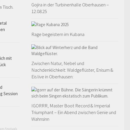
Gojira in der Turbinenhalle Oberhausen –
12.08.25
o
etal
hen
Rage begeistern im Kubana
ich mit
Zwischen Natur, Nebel und
rück
Nachdenklichkeit: Waldgeflüster, Enisum &
Eïs live in Oberhausen:
ad
ng Session
IGORRR, Master Boot Record & Imperial
Triumphant – Ein Abend zwischen Genie und
Wahnsinn
sm Festivals