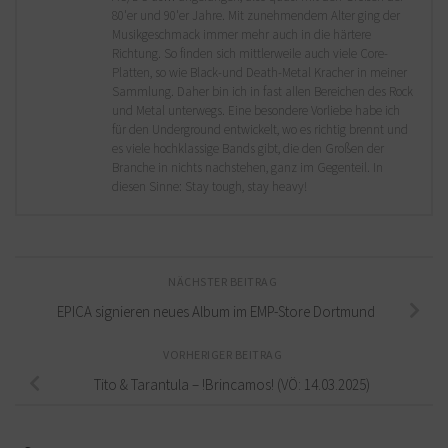
80'er und 90'er Jahre. Mit zunehmendem Alter ging der
Musikgeschmack immer mehr auch in die härtere
Richtung. So finden sich mittlerweile auch viele Core-
Platten, so wie Black-und Death-Metal Kracher in meiner
Sammlung. Daher bin ich in fast allen Bereichen des Rock
und Metal unterwegs. Eine besondere Vorliebe habe ich
für den Underground entwickelt, wo es richtig brennt und
es viele hochklassige Bands gibt, die den Großen der
Branche in nichts nachstehen, ganz im Gegenteil. In
diesen Sinne: Stay tough, stay heavy!
NÄCHSTER BEITRAG
EPICA signieren neues Album im EMP-Store Dortmund
VORHERIGER BEITRAG
Tito & Tarantula – !Brincamos! (VÖ: 14.03.2025)