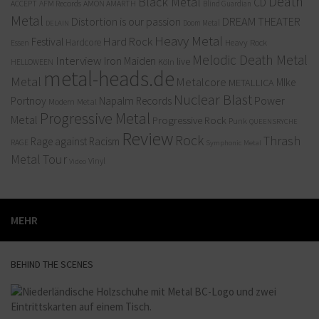
Death
Black Metal
CD
ACCEPT
AFM Records
AMON AMARTH
Blind Guardian
Metal
Distortion is our passion
DREAM THEATER
Doom Metal
DELAIN
Heavy Metal
Hard Rock
Festival
Hardcore
Heavy Rock
Essen
Melodic Death Metal
Interview
Iron Maiden
live
Köln
HELLOWEEN
metal-heads.de
Metal
Metalcore
MIke
METALLICA
Nuclear Blast
Power
Portnoy
Napalm Records
Modern Metal
Progressive Metal
Metal
Progressive Rock
Punk
QUEENSRYCHE
Review
Rock
Thrash
Rage against Racism
RAGE
Symphonic Metal
Metal
Tour
Vinyl
Video
MEHR
BEHIND THE SCENES