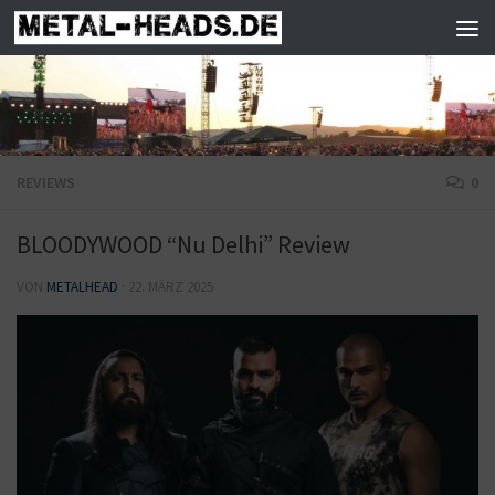
Zum Inhalt springen
REVIEWS
0
BLOODYWOOD “Nu Delhi” Review
VON
METALHEAD
·
22. MÄRZ 2025