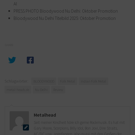
AI
PRESS PHOTO Bloodywood Nu Delhi: Oktober Promotion
Bloodywood Nu Delhi Titelbild 2025: Oktober Promotion
SHARE
Schlagwörter:
BLOODYWOOD
Folk Metal
Indian Folk Metal
metal-heads.de
Nu Delhi
Review
Metalhead
Seit meiner Kindheit höre ich gerne Rockmusik. Es hat mit
Gary Moore, Scorpions, Billy Idol, Bon Jovi, Dire Straits,
AC/DC usw. angefangen, also quasi mit den Großen der