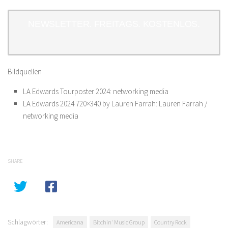
NEWSLETTER. FREITAGS. KOSTENLOS.
Bildquellen
LA Edwards Tourposter 2024: networking media
LA Edwards 2024 720×340 by Lauren Farrah: Lauren Farrah /
networking media
SHARE
Schlagwörter:
Americana
Bitchin‘ Music Group
Country Rock