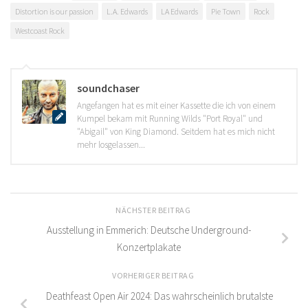
Distortion is our passion
L.A. Edwards
LA Edwards
Pie Town
Rock
Westcoast Rock
soundchaser
Angefangen hat es mit einer Kassette die ich von einem
Kumpel bekam mit Running Wilds "Port Royal" und
"Abigail" von King Diamond. Seitdem hat es mich nicht
mehr losgelassen...
NÄCHSTER BEITRAG
Ausstellung in Emmerich: Deutsche Underground-
Konzertplakate
VORHERIGER BEITRAG
Deathfeast Open Air 2024: Das wahrscheinlich brutalste