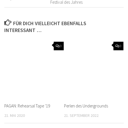
Festival des Jahres
FÜR DICH VIELLEICHT EBENFALLS
INTERESSANT …
0
0
PAGAN: Rehearsal Tape ’19
Perlen des Undergrounds
21. MAI 2020
21. SEPTEMBER 2022