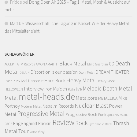
Fridde
bei
Dong Open Air 2025 – Tag 1: Metal, Mosh & Aussicht auf
mehr
Matt
bei
Wissenschaftliche Tagung in Kassel: Wie der Heavy Metal
das Mittelalter sieht
SCHLAGWÖRTER
Death
Black Metal
CD
ACCEPT
AFM Records
AMON AMARTH
Blind Guardian
Metal
Distortion is our passion
DREAM THEATER
Doom Metal
DELAIN
Heavy Metal
Hard Rock
Festival
Hardcore
Heavy Rock
Essen
Melodic Death Metal
Interview
Iron Maiden
live
Köln
HELLOWEEN
metal-heads.de
Metal
Metalcore
MIke
METALLICA
Nuclear Blast
Power
Portnoy
Napalm Records
Modern Metal
Progressive Metal
Metal
Progressive Rock
Punk
QUEENSRYCHE
Review
Rock
Thrash
Rage against Racism
RAGE
Symphonic Metal
Metal
Tour
Vinyl
Video