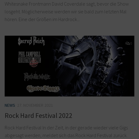
Whitesnake Frontmann David Coverdale sagt, bevor die Show
losgeht. Möglicherweise werden wir sie bald zum letzten Mal
hören. Eine der Größen im Hardrock...
0
NEWS
27. NOVEMBER 2021
Rock Hard Festival 2022
Rock Hard Festival In der Zeit, in der gerade wieder viele Gigs
abgesagt werden, meldet sich das Rock Hard Festival zurück.