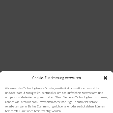
Cookie-Zustimmung verwalten
Wir verwenden Technologien wie Cookies, um Geräteinformationen zu speichern
und/oder darauf zuzugreifen. Wir tun dies, um das Surferlebnis zu verbessern und
um personalisierte Werbung anzuzeigen. Wenn Sie diesen Technologien zustimmen,
können wir Daten wie das Surfverhalten oder eindeutige IDs auf dieser Website
verarbeiten. Wenn Sie Ihre Zustimmung nicht erteilen oder zurückziehen, können
bestimmte Funktionen beeinträchtigt werden.