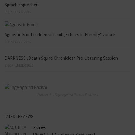
Sprache sprechen
9. OKTOBER 2025
Agnostic Front melden sich mit „Echoes In Eternity“ zurück
6. OKTOBER 2025
DARKNESS „Death Squad Chronicles“ Pre-Listening Session
8. SEPTEMBER 2025
Partner des Rage against Racism Festivals
LATEST REVIEWS
REVIEWS
Mit AQUILLA auf nach Yvad’dera!