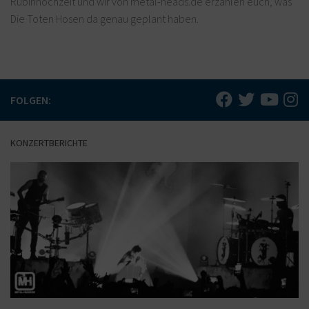
Rubinhochzeit und wir von metal-heads.de erzählen euch, was
Die Toten Hosen da genau geplant haben.
FOLGEN:
KONZERTBERICHTE