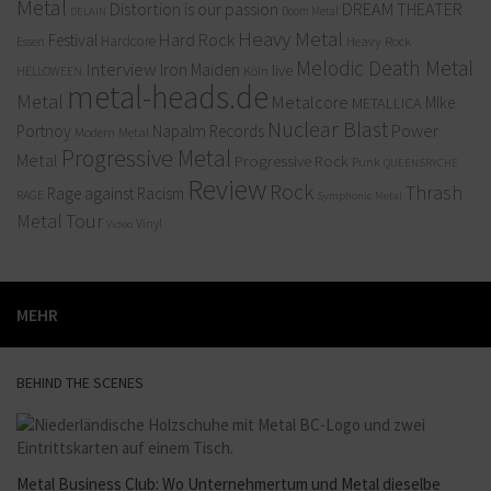
Metal
Distortion is our passion
DREAM THEATER
Doom Metal
DELAIN
Heavy Metal
Hard Rock
Festival
Hardcore
Heavy Rock
Essen
Melodic Death Metal
Interview
Iron Maiden
live
Köln
HELLOWEEN
metal-heads.de
Metal
Metalcore
MIke
METALLICA
Nuclear Blast
Power
Portnoy
Napalm Records
Modern Metal
Progressive Metal
Metal
Progressive Rock
Punk
QUEENSRYCHE
Review
Rock
Thrash
Rage against Racism
RAGE
Symphonic Metal
Metal
Tour
Vinyl
Video
MEHR
BEHIND THE SCENES
Metal Business Club: Wo Unternehmertum und Metal dieselbe