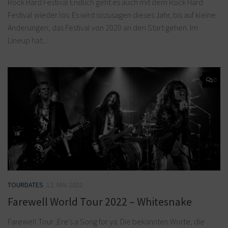
Rock Hard Festival Endlich geht es auch mit dem Rock Hard
Festival wieder los. Es wird sozusagen dieses Jahr, bis auf kleine
Änderungen, das Festival von 2020 an den Start gehen. Im
Lineup hat...
0
TOURDATES
12. MAI 2022
Farewell World Tour 2022 – Whitesnake
Farewell Tour ‚Ere’s a Song for ya. Die bekannten Worte, die