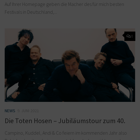
Auf Ihrer Homepage geben die Macher des für mich besten
Festivals in Deutschland,...
0
NEWS
9. JUNI 2021
Die Toten Hosen – Jubiläumstour zum 40.
Campino, Kuddel, Andi & Co feiern im kommenden Jahr also