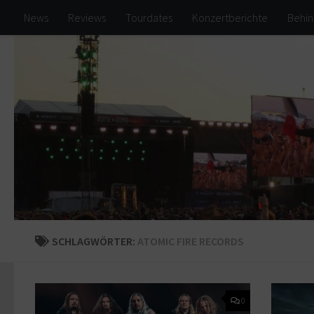
News
Reviews
Tourdates
Konzertberichte
Behin
Zum Inhalt springen
SCHLAGWÖRTER:
ATOMIC FIRE RECORDS
0