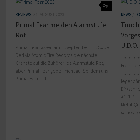
0
REVIEWS
31. AUGUST 2023
NEWS
/
TO
Primal Fear melden Alarmstufe
Touch
Rot!
Vorge
U.D.O.
Primal Fear lassen am 1. September mit Code
Red via Atomic Fire Records die nächste
Touchdow
Granate auf die Zuhörer los. Alarmstufe Rot,
Free – er
aber Primal Fear geben nicht auf Sei dem uns
Touchdow
Primal Fear mit...
legendär
Dirkschne
ACCEPT-B
Metal-Qui
seines ne