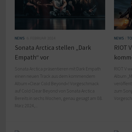
NEWS
6. FEBRUAR 2024
NEWS
/
TO
Sonata Arctica stellen „Dark
RIOT V
Empath“ vor
komm
Sonata Arctica präsentieren mit Dark Empath
RIOT V w
einen neuen Track aus dem kommendem
Album „Me
Album »Clear Cold Beyond«! Vorgeschmack
veröffent
auf Cold Clear Beyond von Sonata Arctica
zum Song
Bereits in sechs Wochen, genau gesagt am 08.
Vorgeschm
März 2024,...