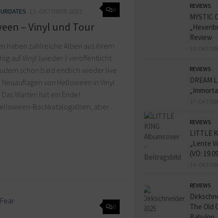
REVIEWS
0
URDATES
13. OKTOBER 2022
MYSTIC 
een – Vinyl und Tour
„Hexenbr
Review
n haben zahlreiche Alben aus ihrem
19. OKTOB
og auf Vinyl (wieder-) veröffentlicht.
zudem schon bald endlich wieder live
REVIEWS
DREAM L
 Neuauflagen von Helloween in Vinyl
„Immorta
h Das Warten hat ein Ende!
17. OKTOB
Helloween-Backkatalogalben, aber...
REVIEWS
LITTLE K
„Lente V
(VÖ: 19.0
14. OKTOB
REVIEWS
Dirkschn
The Old 
0
Babylon