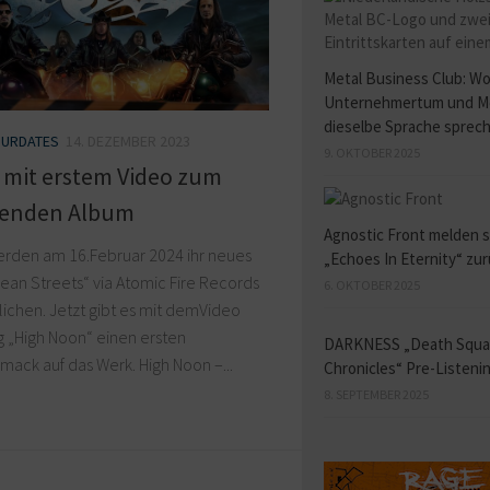
Metal Business Club: W
Unternehmertum und M
dieselbe Sprache sprec
URDATES
14. DEZEMBER 2023
9. OKTOBER 2025
 mit erstem Video zum
enden Album
Agnostic Front melden s
erden am 16.Februar 2024 ihr neues
„Echoes In Eternity“ zu
an Streets“ via Atomic Fire Records
6. OKTOBER 2025
lichen. Jetzt gibt es mit demVideo
 „High Noon“ einen ersten
DARKNESS „Death Squ
ack auf das Werk. High Noon –...
Chronicles“ Pre-Listeni
8. SEPTEMBER 2025