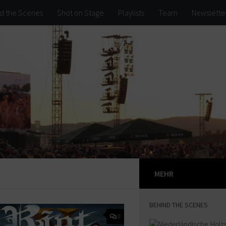
d the Scenes
Shot on Stage
Playlists
Team
Newslette
MEHR
BEHIND THE SCENES
0