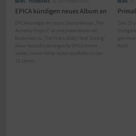
NEWS
/
TOURDATES
23. SEPTEMBER 2022
NEWS
22.
EPICA kündigen neues Album an
Primal
EPICA kündigen ihr neues Studiorelease „The
Zum 25-j
Alchemy Project“ an und präsentieren ein
Stuttgart
Musikvideo zu „The Final Lullaby‘ feat. Shining“
gleichnam
Neue Herausforderungen für EPICA Immer
Markt.
weiter, immer höher lautet das Motto! In den
20 Jahren...