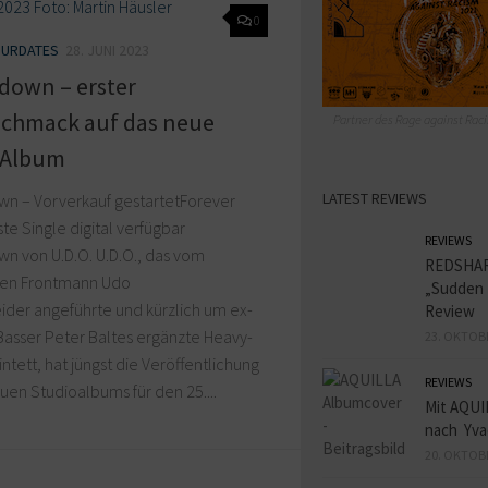
0
URDATES
28. JUNI 2023
down – erster
schmack auf das neue
Partner des Rage against Raci
 Album
LATEST REVIEWS
n – Vorverkauf gestartetForever
ste Single digital verfügbar
REVIEWS
n von U.D.O. U.D.O., das vom
REDSHA
en Frontmann Udo
„Sudden 
ider angeführte und kürzlich um ex-
Review
asser Peter Baltes ergänzte Heavy-
23. OKTOB
ntett, hat jüngst die Veröffentlichung
REVIEWS
uen Studioalbums für den 25....
Mit AQUI
nach Yva
20. OKTOB