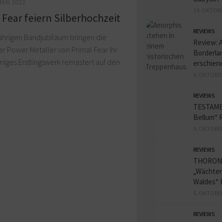
 MAI 2022
14. OKTOB
 Fear feiern Silberhochzeit
REVIEWS
ährigen Bandjubiläum bringen die
Review: 
er Power Metaller von Primal Fear ihr
Borderlan
iges Erstlingswerk remastert auf den
erschien
8. OKTOBE
REVIEWS
TESTAME
Bellum“ 
5. OKTOBE
REVIEWS
THORON
„Wächter
Waldes“ 
5. OKTOBE
REVIEWS