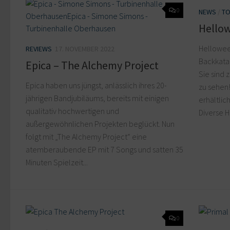
0
NEWS
/
TO
Hellow
Hellowee
REVIEWS
17. NOVEMBER 2022
Backkatal
Epica – The Alchemy Project
Sie sind 
Epica haben uns jüngst, anlässlich ihres 20-
zu sehen!
jährigen Bandjubiläums, bereits mit einigen
erhältlic
qualitativ hochwertigen und
Diverse 
außergewöhnlichen Projekten beglückt. Nun
folgt mit „The Alchemy Project“ eine
atemberaubende EP mit 7 Songs und satten 35
Minuten Spielzeit...
0