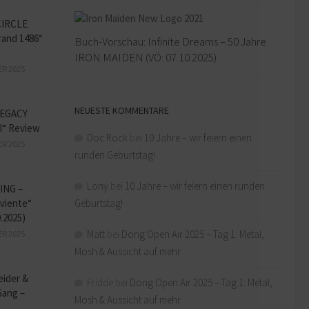
CIRCLE
and 1486“
Buch-Vorschau: Infinite Dreams – 50 Jahre
IRON MAIDEN (VÖ: 07.10.2025)
ER 2025
NEUESTE KOMMENTARE
EGACY
l“ Review
Doc Rock
bei
10 Jahre – wir feiern einen
ER 2025
runden Geburtstag!
Lony
bei
10 Jahre – wir feiern einen runden
ING –
Geburtstag!
iviente“
9.2025)
Matt
bei
Dong Open Air 2025 – Tag 1: Metal,
ER 2025
Mosh & Aussicht auf mehr
eider &
Fridde
bei
Dong Open Air 2025 – Tag 1: Metal,
Gang –
Mosh & Aussicht auf mehr