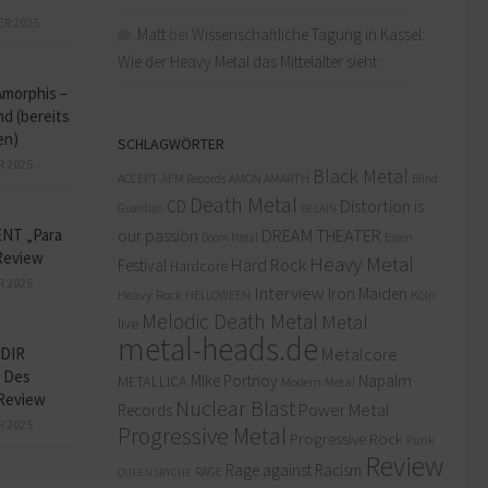
ER 2025
Matt
bei
Wissenschaftliche Tagung in Kassel:
Wie der Heavy Metal das Mittelalter sieht
Amorphis –
d (bereits
en)
SCHLAGWÖRTER
R 2025
Black Metal
ACCEPT
AFM Records
AMON AMARTH
Blind
Death Metal
Distortion is
CD
Guardian
DELAIN
our passion
DREAM THEATER
NT „Para
Doom Metal
Essen
Review
Heavy Metal
Hard Rock
Festival
Hardcore
R 2025
Interview
Iron Maiden
Heavy Rock
Köln
HELLOWEEN
Melodic Death Metal
Metal
live
metal-heads.de
Metalcore
DIR
 Des
MIke Portnoy
Napalm
METALLICA
Modern Metal
Review
Nuclear Blast
Power Metal
Records
R 2025
Progressive Metal
Progressive Rock
Punk
Review
Rage against Racism
RAGE
QUEENSRYCHE