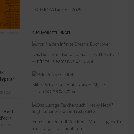
FORMOSA Bierfest 2025
BUCHVORSTELLUNGEN
sm Festivals
Das Buch zum Bandjubiläum: IRON MAIDEN
– Infinite Dreams (VÖ: 07.10.25)
RK
Impact“
Mille Petrozza – Your Heaven, My Hell
(Buch-VÖ: 28.08.2025)
ER 2025
LLA auf
d’dera!
Entenhausen trifft Wacken – Marketing-Metal
ER 2025
im Lustigen Taschenbuch