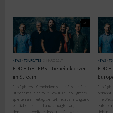
0
NEWS
/
TOURDATES
3. MÄRZ 2017
NEWS
/
TO
FOO FIGHTERS – Geheimkonzert
FOO FI
im Stream
Europ
Foo Fighters – Geheimkonzert im Stream Das
Foo Fight
ist doch mal eine tolle News! Die Foo Fighters
bekannt 
spielten am Freitag, den 24. Februar in England
ihre Web
ein Geheimkonzert und kündigten an,
Daten ei
demnächst weitere Headliner-Shows im
sieht ma