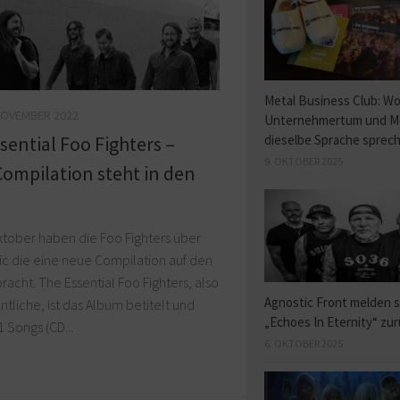
Metal Business Club: W
NOVEMBER 2022
Unternehmertum und M
dieselbe Sprache sprec
sential Foo Fighters –
9. OKTOBER 2025
ompilation steht in den
ktober haben die Foo Fighters über
ic die eine neue Compilation auf den
racht. The Essential Foo Fighters, also
Agnostic Front melden s
tliche, ist das Album betitelt und
„Echoes In Eternity“ zu
1 Songs (CD...
6. OKTOBER 2025