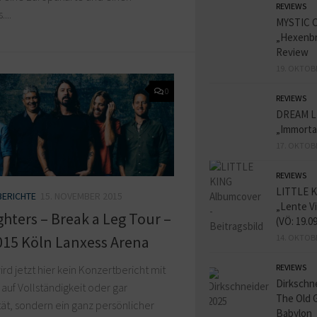
REVIEWS
...
MYSTIC 
„Hexenbr
Review
19. OKTOB
0
REVIEWS
DREAM L
„Immorta
17. OKTOB
REVIEWS
LITTLE K
ERICHTE
15. NOVEMBER 2015
„Lente V
ghters – Break a Leg Tour –
(VÖ: 19.0
015 Köln Lanxess Arena
14. OKTOB
REVIEWS
ird jetzt hier kein Konzertbericht mit
Dirkschn
auf Vollständigkeit oder gar
The Old 
tät, sondern ein ganz persönlicher
Babylon