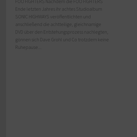
FOO FIGHTERS Nachdem die FOO FIGHTERS
Ende letzten Jahres ihr achtes Studioalbum
SONIC HIGHWAYS veröffentlichten und
anschließend die achtteilige, gleichnamige
DVD über den Entstehungsprozess nachlegten,
gönnen sich Dave Grohl und Co trotzdem keine
Ruhepause....