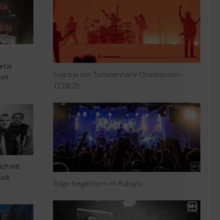
o
etal
Gojira in der Turbinenhalle Oberhausen –
hen
12.08.25
ich mit
rück
Rage begeistern im Kubana