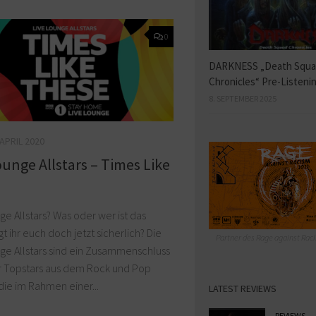
0
DARKNESS „Death Squ
Chronicles“ Pre-Listeni
8. SEPTEMBER 2025
 APRIL 2020
ounge Allstars – Times Like
ge Allstars? Was oder wer ist das
gt ihr euch doch jetzt sicherlich? Die
Partner des Rage against Raci
ge Allstars sind ein Zusammenschluss
 Topstars aus dem Rock und Pop
die im Rahmen einer...
LATEST REVIEWS
REVIEWS