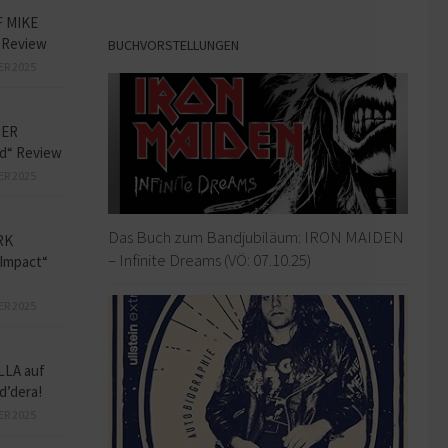
F MIKE
 Review
BUCHVORSTELLUNGEN
ER 2025
HER
ed“ Review
ER 2025
Das Buch zum Bandjubiläum: IRON MAIDEN
RK
– Infinite Dreams (VÖ: 07.10.25)
Impact“
ER 2025
LLA auf
d’dera!
ER 2025