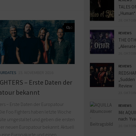
TALES O
„Human“
28. OKTOB
0
REVIEWS
THE OT
„Alienat
26. OKTOB
REVIEWS
URDATES
15. NOVEMBER 2016
REDSHA
„Sudden 
GHTERS – Erste Daten der
Review
atour bekannt
23. OKTOB
ers – Erste Daten der Europatour
REVIEWS
Die Foo Fighters haben letzte Woche
Mit AQUI
nach Yva
site umgestaltet und geben die ersten
20. OKTOB
ner neuen Europatour bekannt. Aktuell
n eine Europakarte und einen