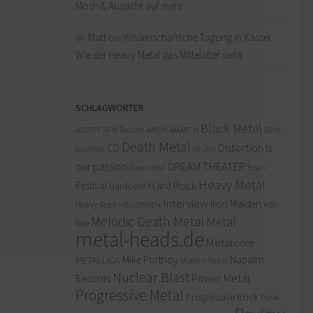
Mosh & Aussicht auf mehr
Matt
bei
Wissenschaftliche Tagung in Kassel:
Wie der Heavy Metal das Mittelalter sieht
SCHLAGWÖRTER
Black Metal
ACCEPT
AFM Records
AMON AMARTH
Blind
Death Metal
Distortion is
CD
Guardian
DELAIN
our passion
DREAM THEATER
Doom Metal
Essen
Heavy Metal
Hard Rock
Festival
Hardcore
Interview
Iron Maiden
Heavy Rock
Köln
HELLOWEEN
Melodic Death Metal
Metal
live
metal-heads.de
Metalcore
MIke Portnoy
Napalm
METALLICA
Modern Metal
Nuclear Blast
Power Metal
Records
Progressive Metal
Progressive Rock
Punk