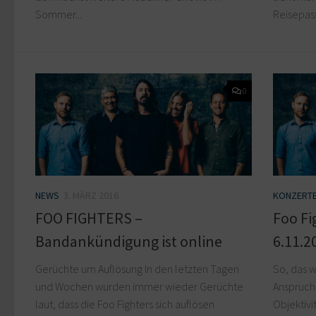
Sommer...
Reisepass.
0
NEWS
3. MÄRZ 2016
KONZERTB
FOO FIGHTERS –
Foo Fi
Bandankündigung ist online
6.11.2
Gerüchte um Auflösung In den letzten Tagen
So, das w
und Wochen wurden immer wieder Gerüchte
Anspruch 
laut, dass die Foo Fighters sich auflösen
Objektivi