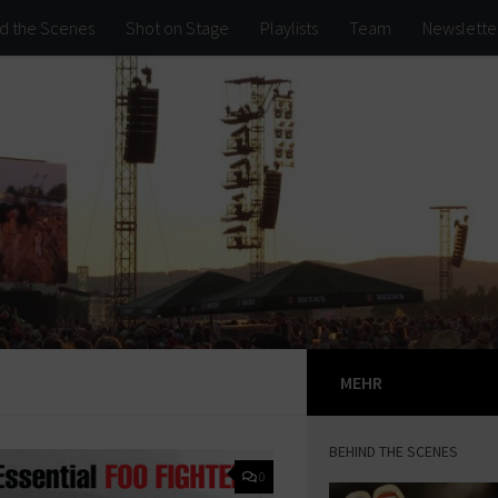
d the Scenes
Shot on Stage
Playlists
Team
Newslette
MEHR
BEHIND THE SCENES
0