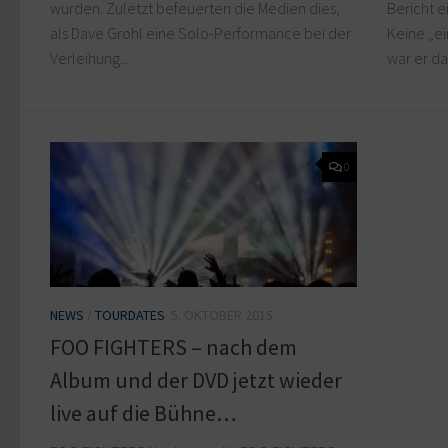
würden. Zuletzt befeuerten die Medien dies,
Bericht 
als Dave Grohl eine Solo-Performance bei der
Keine „ei
Verleihung...
war er da
0
NEWS
/
TOURDATES
5. OKTOBER 2015
FOO FIGHTERS – nach dem
Album und der DVD jetzt wieder
live auf die Bühne…