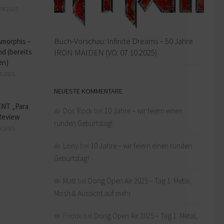
ER 2025
Buch-Vorschau: Infinite Dreams – 50 Jahre
Amorphis –
IRON MAIDEN (VÖ: 07.10.2025)
d (bereits
en)
R 2025
NEUESTE KOMMENTARE
NT „Para
Doc Rock
bei
10 Jahre – wir feiern einen
Review
runden Geburtstag!
R 2025
Lony
bei
10 Jahre – wir feiern einen runden
Geburtstag!
Matt
bei
Dong Open Air 2025 – Tag 1: Metal,
Mosh & Aussicht auf mehr
Fridde
bei
Dong Open Air 2025 – Tag 1: Metal,