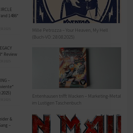
CIRCLE
and 1486“
ER 2025
Mille Petrozza – Your Heaven, My Hell
(Buch-VÖ: 28.08.2025)
EGACY
l“ Review
ER 2025
ING –
iviente“
9.2025)
Entenhausen trifft Wacken – Marketing-Metal
ER 2025
im Lustigen Taschenbuch
eider &
Gang –