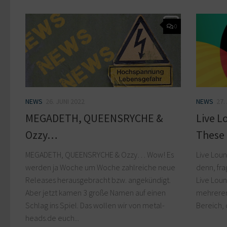
0
NEWS
26. JUNI 2022
NEWS
27.
MEGADETH, QUEENSRYCHE &
Live L
Ozzy…
These
MEGADETH, QUEENSRYCHE & Ozzy… Wow! Es
Live Loun
werden ja Woche um Woche zahlreiche neue
denn, fra
Releases herausgebracht bzw. angekündigt.
Live Loun
Aber jetzt kamen 3 große Namen auf einen
mehrerer
Schlag ins Spiel. Das wollen wir von metal-
Bereich, 
heads.de euch...