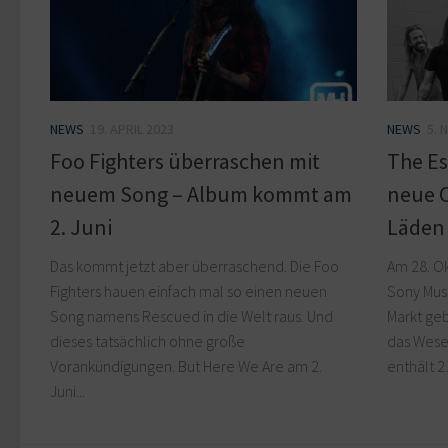
NEWS
19. APRIL 2023
NEWS
5. 
Foo Fighters überraschen mit
The Es
neuem Song – Album kommt am
neue C
2. Juni
Läden
Das kommt jetzt aber überraschend. Die Foo
Am 28. O
Fighters hauen einfach mal so einen neuen
Sony Mus
Song namens Rescued in die Welt raus. Und
Markt geb
dieses tatsächlich ohne große
das Wesen
Vorankündigungen. But Here We Are am 2.
enthält 2
Juni...