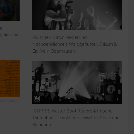
ad
ng Session
Zwischen Natur, Nebel und
Nachdenklichkeit: Waldgeflüster, Enisum &
Eïs live in Oberhausen:
sm Festivals
IGORRR, Master Boot Record & Imperial
Triumphant – Ein Abend zwischen Genie und
Wahnsinn