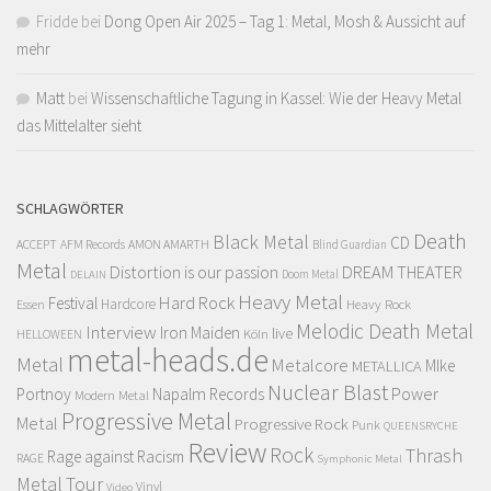
Fridde
bei
Dong Open Air 2025 – Tag 1: Metal, Mosh & Aussicht auf
mehr
Matt
bei
Wissenschaftliche Tagung in Kassel: Wie der Heavy Metal
das Mittelalter sieht
SCHLAGWÖRTER
Death
Black Metal
CD
ACCEPT
AFM Records
AMON AMARTH
Blind Guardian
Metal
Distortion is our passion
DREAM THEATER
Doom Metal
DELAIN
Heavy Metal
Hard Rock
Festival
Hardcore
Heavy Rock
Essen
Melodic Death Metal
Interview
Iron Maiden
live
Köln
HELLOWEEN
metal-heads.de
Metal
Metalcore
MIke
METALLICA
Nuclear Blast
Power
Portnoy
Napalm Records
Modern Metal
Progressive Metal
Metal
Progressive Rock
Punk
QUEENSRYCHE
Review
Rock
Thrash
Rage against Racism
RAGE
Symphonic Metal
Metal
Tour
Vinyl
Video