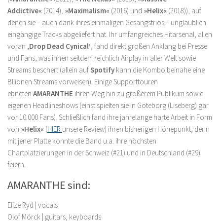
Addictive«
(2014),
»Maximalism«
(2016) und
»Helix«
(2018)), auf
denen sie – auch dank ihres einmaligen Gesangstrios – unglaublich
eingängige Tracks abgeliefert hat. Ihr umfangreiches Hitarsenal, allen
voran
‚Drop Dead Cynical‘
, fand direkt großen Anklang bei Presse
und Fans, was ihnen seitdem reichlich Airplay in aller Welt sowie
Streams beschert (allein auf
Spotify
kann die Kombo beinahe eine
Bllionen Streams vorweisen). Einige Supporttouren
ebneten
AMARANTHE
ihren Weg hin zu größerem Publikum sowie
eigenen Headlineshows (einst spielten sie in Göteborg (Liseberg) gar
vor 10.000 Fans). Schließlich fand ihre jahrelange harte Arbeit in Form
von
»Helix«
(
HIER
unsere Review) ihren bisherigen Höhepunkt, denn
mit jener Platte konnte die Band u.a. ihre höchsten
Chartplatzierungen in der Schweiz (#21) und in Deutschland (#29)
feiern.
AMARANTHE sind:
Elize Ryd | vocals
Olof Mörck | guitars, keyboards