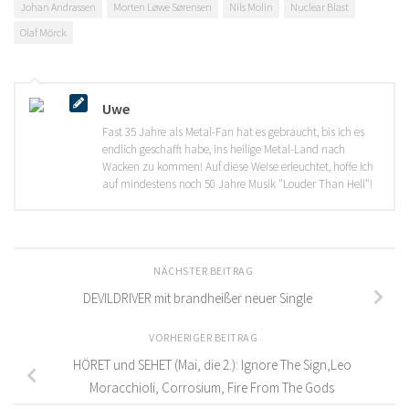
Johan Andrassen
Morten Løwe Sørensen
Nils Molin
Nuclear Blast
Olaf Mörck
Uwe
Fast 35 Jahre als Metal-Fan hat es gebraucht, bis ich es
endlich geschafft habe, ins heilige Metal-Land nach
Wacken zu kommen! Auf diese Weise erleuchtet, hoffe ich
auf mindestens noch 50 Jahre Musik "Louder Than Hell"!
NÄCHSTER BEITRAG
DEVILDRIVER mit brandheißer neuer Single
VORHERIGER BEITRAG
HÖRET und SEHET (Mai, die 2.): Ignore The Sign,Leo
Moracchioli, Corrosium, Fire From The Gods