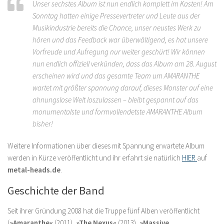
Unser sechstes Album ist nun endlich komplett im Kasten! Am
Sonntag hatten einige Pressevertreter und Leute aus der
Musikindustrie bereits die Chance, unser neustes Werk zu
hören und das Feedback war überwältigend, es hat unsere
Vorfreude und Aufregung nur weiter geschürt! Wir können
nun endlich offiziell verkünden, dass das Album am 28. August
erscheinen wird und das gesamte Team um AMARANTHE
wartet mit größter spannung darauf, dieses Monster auf eine
ahnungslose Welt loszulassen – bleibt gespannt auf das
monumentalste und formvollendetste AMARANTHE Album
bisher!
Weitere Informationen über dieses mit Spannung erwartete Album
werden in Kürze veröffentlicht und ihr erfahrt sie natürlich
HIER
auf
metal-heads.de
.
Geschichte der Band
Seit ihrer Gründung 2008 hat die Truppe fünf Alben veröffentlicht
(
»Amaranthe«
(2011),
»The Nexus«
(2013),
»Massive