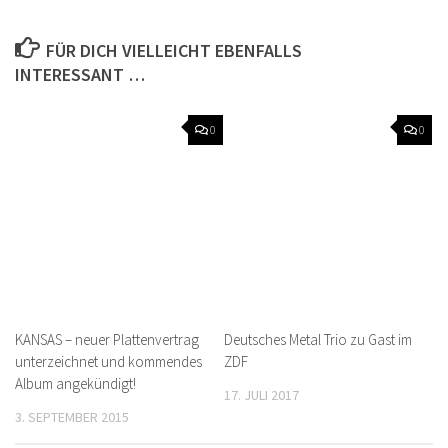
FÜR DICH VIELLEICHT EBENFALLS
INTERESSANT …
0
0
KANSAS – neuer Plattenvertrag
Deutsches Metal Trio zu Gast im
unterzeichnet und kommendes
ZDF
Album angekündigt!
17. JULI 2017
3. SEPTEMBER 2015