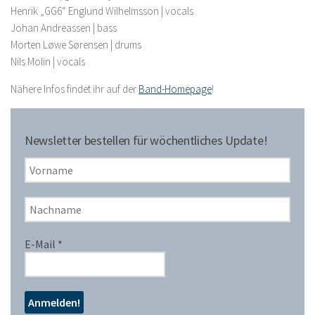
Henrik „GG6“ Englund Wilhelmsson | vocals
Johan Andreassen | bass
Morten Løwe Sørensen | drums
Nils Molin | vocals
Nähere Infos findet ihr auf der
Band-Homepage
!
Newsletter bestellen für wöchentliches Update!
E-Mail
*