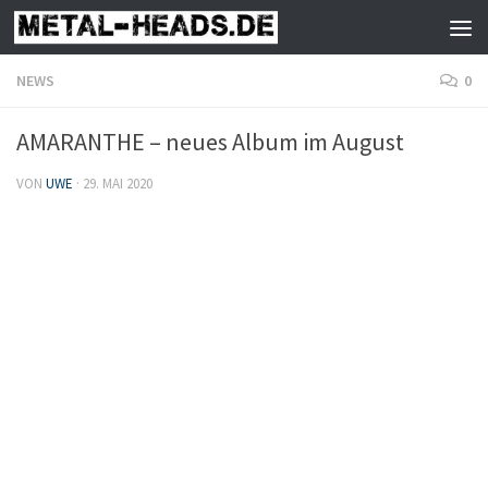
Zum Inhalt springen
NEWS
0
AMARANTHE – neues Album im August
VON
UWE
·
29. MAI 2020