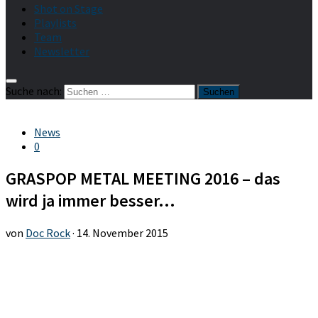
Shot on Stage
Playlists
Team
Newsletter
Suche nach:
News
0
GRASPOP METAL MEETING 2016 – das
wird ja immer besser…
von
Doc Rock
·
14. November 2015