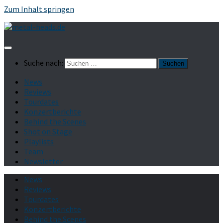
Zum Inhalt springen
Suche nach:
News
Reviews
Tourdates
Konzertberichte
Behind the Scenes
Shot on Stage
Playlists
Team
Newsletter
News
Reviews
Tourdates
Konzertberichte
Behind the Scenes