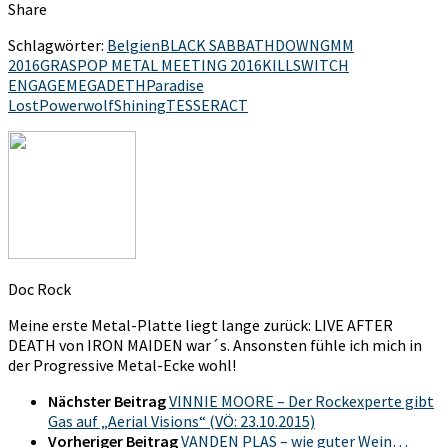
Share
Schlagwörter:
Belgien
BLACK SABBATH
DOWN
GMM
2016
GRASPOP METAL MEETING 2016
KILLSWITCH
ENGAGE
MEGADETH
Paradise
Lost
Powerwolf
Shining
TESSERACT
Doc Rock
Meine erste Metal-Platte liegt lange zurück: LIVE AFTER
DEATH von IRON MAIDEN war´s. Ansonsten fühle ich mich in
der Progressive Metal-Ecke wohl!
Nächster Beitrag
VINNIE MOORE – Der Rockexperte gibt
Gas auf „Aerial Visions“ (VÖ: 23.10.2015)
Vorheriger Beitrag
VANDEN PLAS – wie guter Wein…