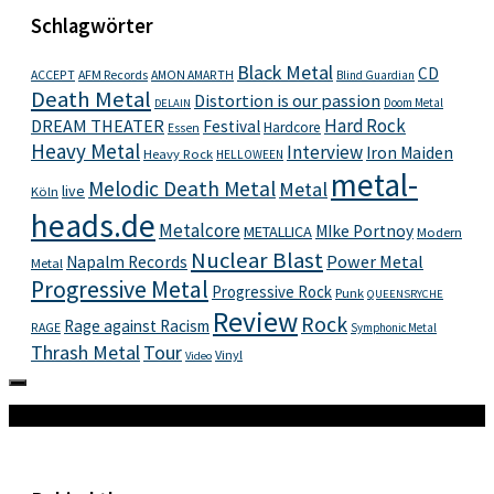
Schlagwörter
Black Metal
CD
ACCEPT
AFM Records
AMON AMARTH
Blind Guardian
Death Metal
Distortion is our passion
Doom Metal
DELAIN
Hard Rock
DREAM THEATER
Festival
Hardcore
Essen
Heavy Metal
Interview
Iron Maiden
Heavy Rock
HELLOWEEN
metal-
Melodic Death Metal
Metal
live
Köln
heads.de
Metalcore
MIke Portnoy
METALLICA
Modern
Nuclear Blast
Power Metal
Napalm Records
Metal
Progressive Metal
Progressive Rock
Punk
QUEENSRYCHE
Review
Rock
Rage against Racism
RAGE
Symphonic Metal
Thrash Metal
Tour
Vinyl
Video
Mehr