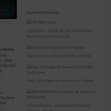
BUCHVORSTELLUNGEN
sm Festivals
1001 Alben – Musik, die Sie hören sollten,
bevor das Leben vorbei ist
OURDATES
rush
ROCK Teil 6 von Eclipsed (VÖ: 12.03.26)
 – Until
s Dies (VÖ:
6)
6
Vinyl – Die Magie der schwarzen Scheibe
r –
 The Heart
orld
IRON MAIDEN – Das Sonderheft (Rock
026