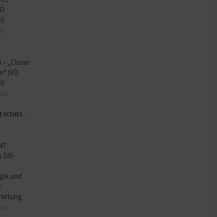
Ö:
6)
26
– „Closer
n“ (VÖ:
6)
026
E SCENES
/
MT:
 DIY-
gik und
r
rortung
026