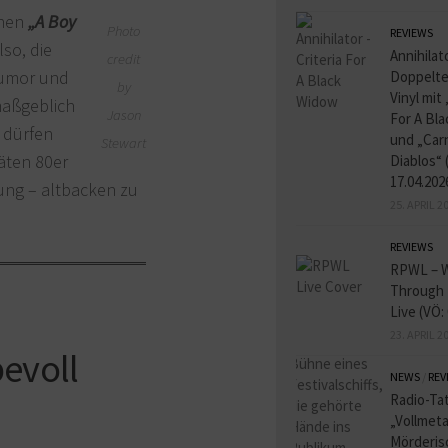
chen
„A
Boy
Photo
REVIEWS
so, die
Annihilat
credit
Humor und
Doppelte
by
Vinyl mit 
maßgeblich
Jason
For A Bl
 dürfen
und „Carn
Stewart
päten 80er
Diablos“ 
17.04.202
nung – altbacken zu
25. APRIL 2
REVIEWS
RPWL – W
Through 
–
Live (VÖ:
23. APRIL 2
bevoll
NEWS
/
REV
Radio-Tat
„Vollmeta
Mörderis