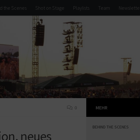
d the Scenes
Shot on Stage
Playlists
Team
Newslette
0
MEHR
BEHIND THE SCENES
on, neues