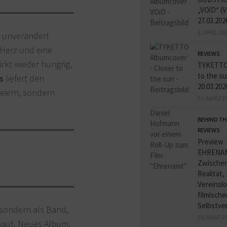
„VOiD“ (V
27.03.202
1. APRIL 20
7
unverändert
 Herz und eine
REVIEWS
irkt wieder hungrig,
TYKETTO 
to the su
s
liefert den
20.03.202
eiern, sondern
31. MÄRZ 2
BEHIND TH
REVIEWS
Preview
EHRENA
Zwischen
Realität,
Vereinslo
filmische
Selbstve
 sondern als Band,
29. MÄRZ 2
chaut. Neues Album,