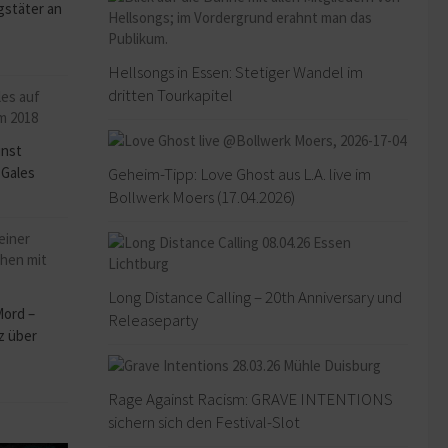
stäter an
Hellsongs in Essen: Stetiger Wandel im
dritten Tourkapitel
inst
 Gales
Geheim-Tipp: Love Ghost aus L.A. live im
Bollwerk Moers (17.04.2026)
Long Distance Calling – 20th Anniversary und
Mord –
Releaseparty
z über
Rage Against Racism: GRAVE INTENTIONS
sichern sich den Festival-Slot