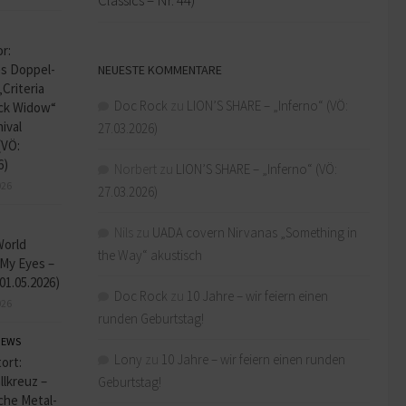
Classics – Nr. 44)
or:
s Doppel-
NEUESTE KOMMENTARE
„Criteria
Doc Rock
zu
LION’S SHARE – „Inferno“ (VÖ:
ack Widow“
ival
27.03.2026)
(VÖ:
6)
Norbert
zu
LION’S SHARE – „Inferno“ (VÖ:
026
27.03.2026)
Nils
zu
UADA covern Nirvanas „Something in
orld
the Way“ akustisch
My Eyes –
 01.05.2026)
Doc Rock
zu
10 Jahre – wir feiern einen
026
runden Geburtstag!
IEWS
Lony
zu
10 Jahre – wir feiern einen runden
ort:
llkreuz –
Geburtstag!
che Metal-