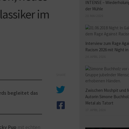
INTENSE – Wiederholung
der Mühle
assiker im
20. MAI 2026
Interview zum Rage Aga
Racism 2026 mit Night in
24. APRIL 2026
SHARE
Zwischen Moshpit und 
ds begleitet das
Autorin Simone Buchhol
Metal als Tatort
17. APRIL 2026
cky Pup
mit echten