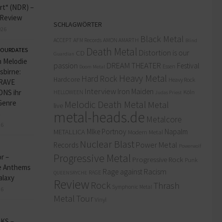
rt“ (NDR) –
-Review
SCHLAGWÖRTER
026
Black Metal
ACCEPT
AFM Records
AMON AMARTH
Blind
Death Metal
OURDATES
Distortion is our
CD
Guardian
 Melodie
passion
DREAM THEATER
Festival
Doom Metal
Essen
sbirne:
Heavy Metal
Hard Rock
Hardcore
Heavy Rock
RAVE
Interview
Iron Maiden
NS ihr
Köln
HELLOWEEN
Judas Priest
Genre
Melodic Death Metal
Metal
live
metal-heads.de
n
Metalcore
26
MIke Portnoy
Napalm
METALLICA
Modern Metal
Nuclear Blast
Power Metal
Records
Powerwolf
Progressive Metal
or –
Progressive Rock
Punk
 Anthems
Rage against Racism
RAGE
QUEENSRYCHE
alaxy
Review
Rock
Thrash
Symphonic Metal
26
Metal
Tour
Vinyl
KS –