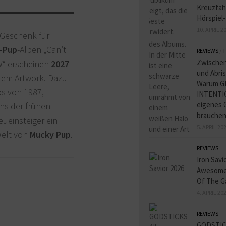
Kreuzfah
Hörspiel
10. APRIL 2
 Geschenk für
-Pup
-Alben „Can’t
REVIEWS
/
T
Zwischen
W“ erscheinen
2027
und Abris
etem Artwork. Dazu
Warum G
os von 1987,
INTENTIO
eigenes 
ans der frühen
brauche
eueinsteiger ein
5. APRIL 20
Welt von
Mucky Pup
.
REVIEWS
Iron Savi
Awesome
Of The G
4. APRIL 20
REVIEWS
GODSTIC