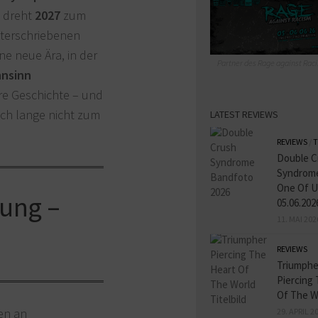
dreht
2027
zum
unterschriebenen
ne neue Ära, in der
Partner des Rage against Raci
nsinn
hre Geschichte – und
noch lange nicht zum
LATEST REVIEWS
REVIEWS
/
T
Double C
Syndrome
One Of U
zung –
05.06.202
11. MAI 202
REVIEWS
Triumphe
Piercing
Of The W
en an
29. APRIL 2