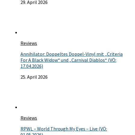
29. April 2026
Reviews
Annihilator: Doppeltes Doppel-Vinyl mit „Criteria
For A Black Widow“ und „Carnival Diablos“ (VÖ:
17.04.2026)
25. April 2026
Reviews
RPWL – World Through My Eyes – Live (VÖ:
01.05.2026)