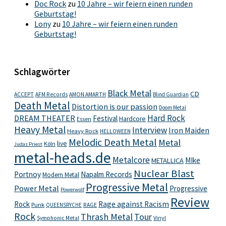
Doc Rock
zu
10 Jahre – wir feiern einen runden
Geburtstag!
Lony
zu
10 Jahre – wir feiern einen runden
Geburtstag!
Schlagwörter
Black Metal
CD
ACCEPT
AFM Records
AMON AMARTH
Blind Guardian
Death Metal
Distortion is our passion
Doom Metal
Hard Rock
DREAM THEATER
Festival
Hardcore
Essen
Heavy Metal
Interview
Iron Maiden
Heavy Rock
HELLOWEEN
Melodic Death Metal
Metal
live
Köln
Judas Priest
metal-heads.de
Metalcore
MIke
METALLICA
Nuclear Blast
Portnoy
Napalm Records
Modern Metal
Progressive Metal
Power Metal
Progressive
Powerwolf
Review
Rock
Rage against Racism
Punk
RAGE
QUEENSRYCHE
Rock
Thrash Metal
Tour
Vinyl
Symphonic Metal