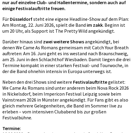
nur auf einzelne Club- und Hallentermine, sondern auch auf
einige Festivalauftritte freuen.
Für
Düsseldorf
steht eine eigene Headline-Show auf dem Plan:
Am Montag, 22. Juni 2026, spielt die Band
im zakk
. Beginn ist
um 20 Uhr, als Support ist The Pretty Wild angekündigt.
Darüber hinaus sind
zwei weitere Shows
angekündigt, bei
denen We Came As Romans gemeinsam mit Catch Your Breath
auftreten: Am 16. Juni geht es ins westand nach Braunschweig,
am 25. Juni in den Schlachthof Wiesbaden. Damit liegen die drei
Termine kompakt in einer starken Festival- und Tourwoche, in
der die Band ohnehin intensiv in Europa unterwegs ist.
Neben den drei Shows sind weitere
Festivalauftritte
gelistet:
We Came As Romans sind unter anderem beim Nova Rock 2026
in Nickelsdorf, beim Impericon Festival Leipzig sowie beim
Vainstream 2026 in Münster angekündigt. Für Fans gibt es also
gleich mehrere Gelegenheiten, die Band im Sommer live zu
erleben – vom intensiven Clubabend bis zur großen
Festivalbühne.
Termine: