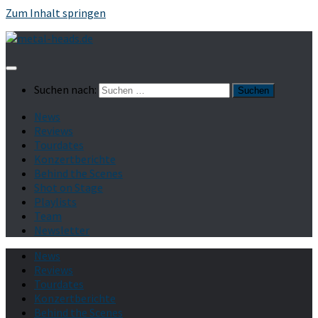
Zum Inhalt springen
Suchen nach:
News
Reviews
Tourdates
Konzertberichte
Behind the Scenes
Shot on Stage
Playlists
Team
Newsletter
News
Reviews
Tourdates
Konzertberichte
Behind the Scenes