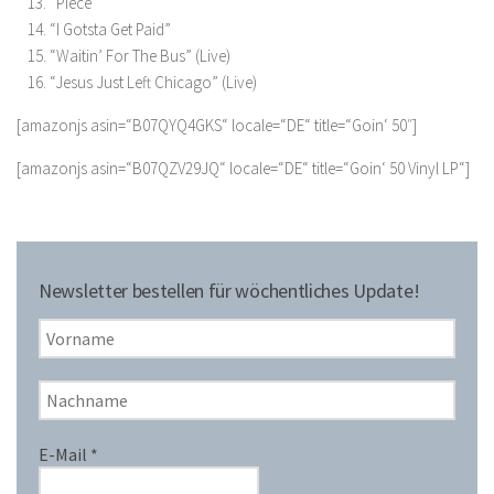
“Piece”
“I Gotsta Get Paid”
“Waitin’ For The Bus” (Live)
“Jesus Just Left Chicago” (Live)
[amazonjs asin=“B07QYQ4GKS“ locale=“DE“ title=“Goin‘ 50″]
[amazonjs asin=“B07QZV29JQ“ locale=“DE“ title=“Goin‘ 50 Vinyl LP“]
Newsletter bestellen für wöchentliches Update!
E-Mail
*