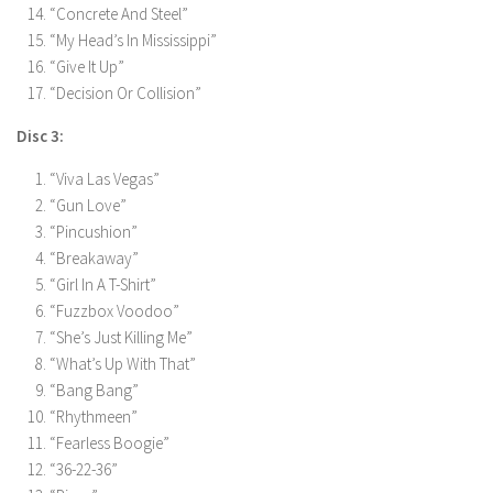
“Concrete And Steel”
“My Head’s In Mississippi”
“Give It Up”
“Decision Or Collision”
Disc 3:
“Viva Las Vegas”
“Gun Love”
“Pincushion”
“Breakaway”
“Girl In A T-Shirt”
“Fuzzbox Voodoo”
“She’s Just Killing Me”
“What’s Up With That”
“Bang Bang”
“Rhythmeen”
“Fearless Boogie”
“36-22-36”