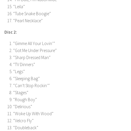
“Leila”
“Tube Snake Boogie”
“Pearl Necklace”
Disc 2:
“Gimme All Your Lovin’”
“Got Me Under Pressure”
“Sharp Dressed Man”
“TV Dinners”
“Legs”
“Sleeping Bag”
“Can’t Stop Rockin’”
“Stages”
“Rough Boy”
“Delirious”
“Woke Up With Wood”
“Velcro Fly”
“Doubleback”