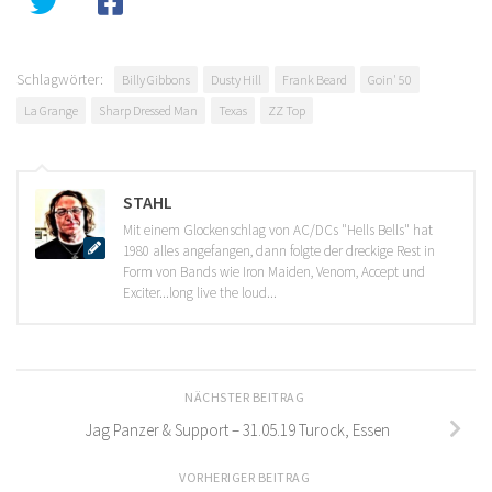
Schlagwörter:
Billy Gibbons
Dusty Hill
Frank Beard
Goin' 50
La Grange
Sharp Dressed Man
Texas
ZZ Top
STAHL
Mit einem Glockenschlag von AC/DCs "Hells Bells" hat
1980 alles angefangen, dann folgte der dreckige Rest in
Form von Bands wie Iron Maiden, Venom, Accept und
Exciter...long live the loud...
NÄCHSTER BEITRAG
Jag Panzer & Support – 31.05.19 Turock, Essen
VORHERIGER BEITRAG