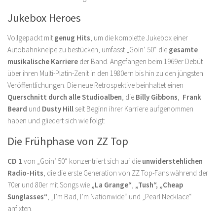
Jukebox Heroes
Vollgepackt mit
genug Hits
, um die komplette Jukebox einer
Autobahnkneipe zu bestücken, umfasst „Goin‘ 50“ die
gesamte
musikalische Karriere
der Band. Angefangen beim 1969er Debüt
über ihren Multi-Platin-Zenit in den 1980ern bis hin zu den jüngsten
Veröffentlichungen. Die neue Retrospektive beinhaltet einen
Querschnitt durch alle Studioalben
, die
Billy
Gibbons
,
Frank
Beard
und
Dusty Hill
seit Beginn ihrer Karriere aufgenommen
haben und gliedert sich wie folgt:
Die Frühphase von ZZ Top
CD 1
von „Goin‘ 50“ konzentriert sich auf die
unwiderstehlichen
Radio-Hits
, die die erste Generation von ZZ Top-Fans während der
70er und 80er mit Songs wie
„La Grange“
,
„Tush“,
„Cheap
Sunglasses“
, „I’m Bad, I’m Nationwide“ und „Pearl Necklace“
anfixten.