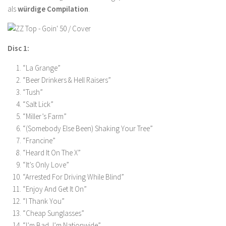
als
würdige Compilation
.
Disc 1:
“La Grange”
“Beer Drinkers & Hell Raisers”
“Tush”
“Salt Lick”
“Miller’s Farm”
“(Somebody Else Been) Shaking Your Tree”
“Francine”
“Heard It On The X”
“It’s Only Love”
“Arrested For Driving While Blind”
“Enjoy And Get It On”
“I Thank You”
“Cheap Sunglasses”
“I’m Bad, I’m Nationwide”