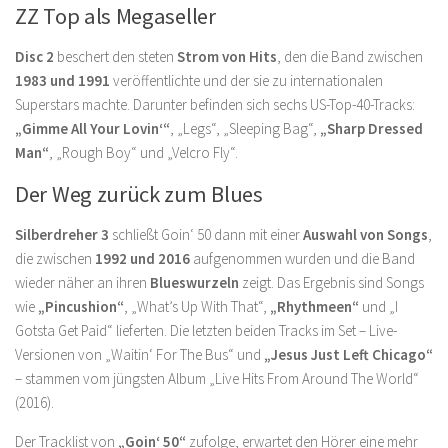
ZZ Top als Megaseller
Disc 2
beschert den steten
Strom von Hits
, den die Band zwischen
1983 und 1991
veröffentlichte und der sie zu internationalen
Superstars machte. Darunter befinden sich sechs US-Top-40-Tracks:
„Gimme All Your Lovin‘“
, „Legs“, „Sleeping Bag“,
„Sharp Dressed
Man“
, „Rough Boy“ und „Velcro Fly“.
Der Weg zurück zum Blues
Silberdreher 3
schließt Goin‘ 50 dann mit einer
Auswahl von Songs
,
die zwischen
1992 und 2016
aufgenommen wurden und die Band
wieder näher an ihren
Blueswurzeln
zeigt. Das Ergebnis sind Songs
wie
„Pincushion“
, „What’s Up With That“,
„Rhythmeen“
und „I
Gotsta Get Paid“ lieferten. Die letzten beiden Tracks im Set – Live-
Versionen von „Waitin‘ For The Bus“ und
„Jesus Just Left Chicago“
– stammen vom jüngsten Album „Live Hits From Around The World“
(2016).
Der Tracklist von
„Goin‘ 50“
zufolge, erwartet den Hörer eine mehr