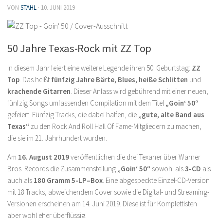
VON
STAHL
·
10. JUNI 2019
50 Jahre Texas-Rock mit ZZ Top
In diesem Jahr feiert eine weitere Legende ihren 50. Geburtstag:
ZZ
Top
. Das heißt
fünfzig Jahre Bärte, Blues, heiße Schlitten
und
krachende Gitarren
. Dieser Anlass wird gebührend mit einer neuen,
fünfzig Songs umfassenden Compilation mit dem Titel
„Goin‘ 50“
gefeiert. Fünfzig Tracks, die dabei halfen, die
„gute, alte Band aus
Texas“
zu den Rock And Roll Hall Of Fame-Mitgliedern zu machen,
die sie im 21. Jahrhundert wurden.
Am
16. August 2019
veröffentlichen die drei Texaner über Warner
Bros. Records die Zusammenstellung
„Goin‘ 50“
sowohl als
3-CD
als
auch als
180 Gramm 5-LP–Box
. Eine abgespeckte Einzel-CD-Version
mit 18 Tracks, abweichendem Cover sowie die Digital- und Streaming-
Versionen erscheinen am 14. Juni 2019. Diese ist für Komplettisten
aber wohl eher überflüssig.