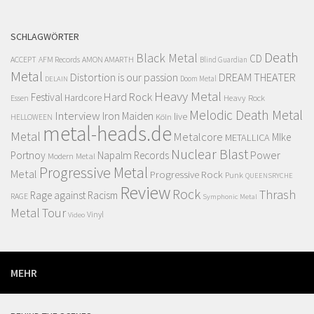
SCHLAGWÖRTER
Death
Black Metal
CD
ACCEPT
AFM Records
AMON AMARTH
Blind Guardian
Metal
Distortion is our passion
DREAM THEATER
Doom Metal
DELAIN
Heavy Metal
Hard Rock
Festival
Hardcore
Heavy Rock
Essen
Melodic Death Metal
Interview
Iron Maiden
live
Köln
HELLOWEEN
metal-heads.de
Metal
Metalcore
MIke
METALLICA
Nuclear Blast
Power
Portnoy
Napalm Records
Modern Metal
Progressive Metal
Metal
Progressive Rock
Punk
QUEENSRYCHE
Review
Rock
Thrash
Rage against Racism
RAGE
Symphonic Metal
Metal
Tour
Vinyl
Video
MEHR