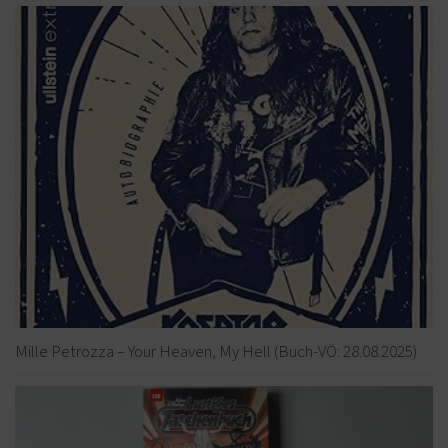
Mille Petrozza – Your Heaven, My Hell (Buch-VÖ: 28.08.2025)