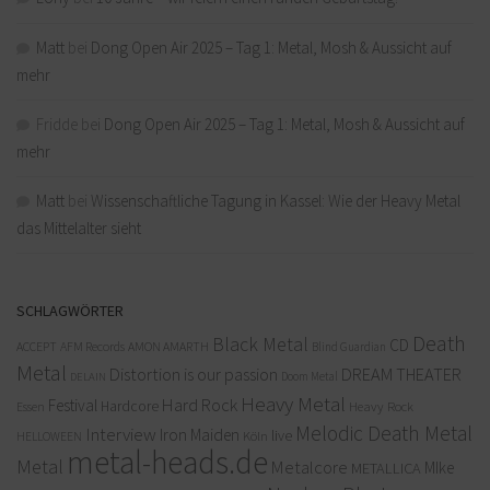
Matt
bei
Dong Open Air 2025 – Tag 1: Metal, Mosh & Aussicht auf
mehr
Fridde
bei
Dong Open Air 2025 – Tag 1: Metal, Mosh & Aussicht auf
mehr
Matt
bei
Wissenschaftliche Tagung in Kassel: Wie der Heavy Metal
das Mittelalter sieht
SCHLAGWÖRTER
Death
Black Metal
CD
ACCEPT
AFM Records
AMON AMARTH
Blind Guardian
Metal
Distortion is our passion
DREAM THEATER
Doom Metal
DELAIN
Heavy Metal
Hard Rock
Festival
Hardcore
Heavy Rock
Essen
Melodic Death Metal
Interview
Iron Maiden
live
Köln
HELLOWEEN
metal-heads.de
Metal
Metalcore
MIke
METALLICA