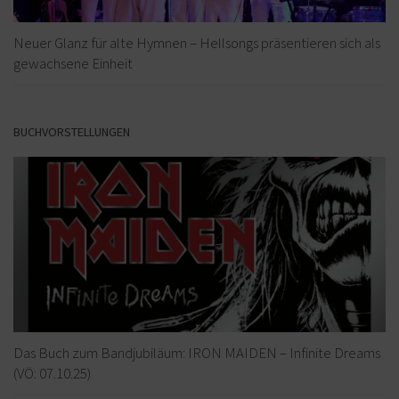
Neuer Glanz für alte Hymnen – Hellsongs präsentieren sich als
gewachsene Einheit
BUCHVORSTELLUNGEN
Das Buch zum Bandjubiläum: IRON MAIDEN – Infinite Dreams
(VÖ: 07.10.25)