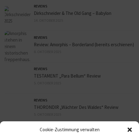
REVIEWS
Dirkschneider & The Old Gang – Babylon
14. OKTOBER 2025
REVIEWS
Review: Amorphis – Borderland (bereits erschienen)
8. OKTOBER 2025
REVIEWS
TESTAMENT „Para Bellum“ Review
5. OKTOBER 2025
REVIEWS
THORONDIR „Wächter Des Waldes“ Review
5. OKTOBER 2025
Cookie-Zustimmung verwalten
REVIEWS
9mm HEADSHOT „Sex, Bier und Assi Rock“ Review