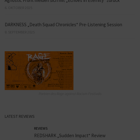
Agnostic Front melden sich mit „Echoes In Eternity“ zurück
6. OKTOBER 2025
DARKNESS „Death Squad Chronicles“ Pre-Listening Session
8. SEPTEMBER 2025
Partner des Rage against Racism Festivals
LATEST REVIEWS
REVIEWS
REDSHARK „Sudden Impact“ Review