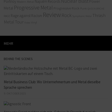
Nuclear Blast
Power
Portnoy
Napalm Records
Modern Metal
Progressive Metal
Metal
Progressive Rock
Punk
QUEENSRYCHE
Review
Rock
Thrash
Rage against Racism
RAGE
Symphonic Metal
Metal
Tour
Vinyl
Video
MEHR
BEHIND THE SCENES
Metal Business Club: Wo Unternehmertum und Metal dieselbe
Sprache sprechen
9. OKTOBER 2025