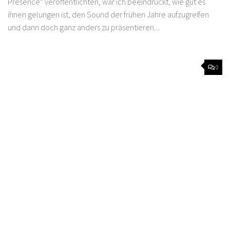
Presence“ veröffentlichten, war ich beeindruckt, wie gut es
ihnen gelungen ist, den Sound der frühen Jahre aufzugreifen
und dann doch ganz anders zu präsentieren....
0