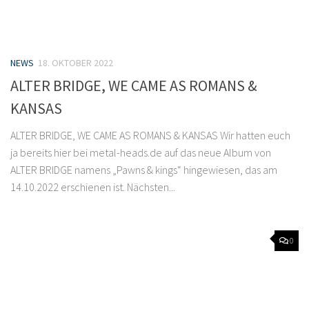
NEWS
18. OKTOBER 2022
ALTER BRIDGE, WE CAME AS ROMANS &
KANSAS
ALTER BRIDGE, WE CAME AS ROMANS & KANSAS Wir hatten euch
ja bereits hier bei metal-heads.de auf das neue Album von
ALTER BRIDGE namens „Pawns & kings“ hingewiesen, das am
14.10.2022 erschienen ist. Nächsten...
0