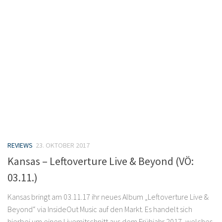
REVIEWS
23. OKTOBER 2017
Kansas – Leftoverture Live & Beyond (VÖ:
03.11.)
Kansas bringt am 03.11.17 ihr neues Album „Leftoverture Live &
Beyond“ via InsideOut Music auf den Markt. Es handelt sich
hierbei um einen Livemitschnitt aus dem Frühjahr 2017, welches