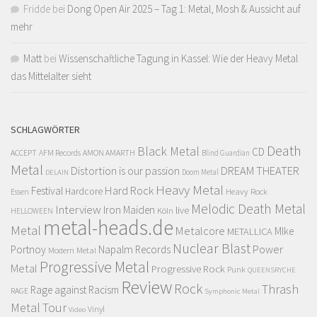
Fridde
bei
Dong Open Air 2025 – Tag 1: Metal, Mosh & Aussicht auf
mehr
Matt
bei
Wissenschaftliche Tagung in Kassel: Wie der Heavy Metal
das Mittelalter sieht
SCHLAGWÖRTER
Death
Black Metal
CD
ACCEPT
AFM Records
AMON AMARTH
Blind Guardian
Metal
Distortion is our passion
DREAM THEATER
Doom Metal
DELAIN
Heavy Metal
Hard Rock
Festival
Hardcore
Heavy Rock
Essen
Melodic Death Metal
Interview
Iron Maiden
live
Köln
HELLOWEEN
metal-heads.de
Metal
Metalcore
MIke
METALLICA
Nuclear Blast
Power
Portnoy
Napalm Records
Modern Metal
Progressive Metal
Metal
Progressive Rock
Punk
QUEENSRYCHE
Review
Rock
Thrash
Rage against Racism
RAGE
Symphonic Metal
Metal
Tour
Vinyl
Video