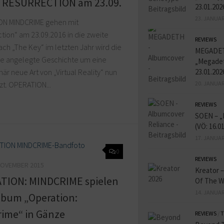
 RESURRECTION am 23.09.
23.01.202
23. JANUAR
N MINDCRIME gehen mit
tion“ am 23.09.2016 in die zweite
REVIEWS
ch „The Key“ im letzten Jahr wird die
MEGADE
gie angelegte Geschichte um eine
„Megadet
23.01.202
när neue Art von „Virtual Reality“ nun
20. JANUAR
zt. OPERATION...
REVIEWS
SOEN – „
(VÖ: 16.0
17. JANUAR
0
REVIEWS
NOVEMBER 2015
Kreator 
TION: MINDCRIME spielen
Of The W
14. JANUAR
lbum „Operation:
ime“ in Gänze
REVIEWS
/
T