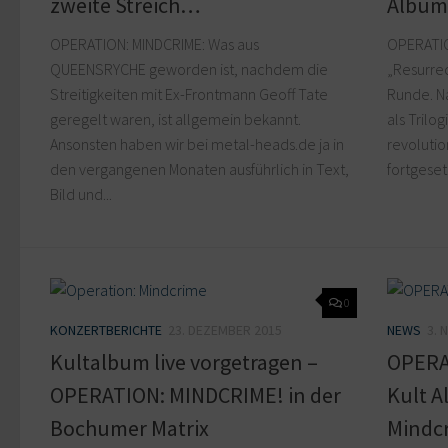
zweite Streich…
Album
OPERATION: MINDCRIME: Was aus
OPERATIO
QUEENSRYCHE geworden ist, nachdem die
„Resurrec
Streitigkeiten mit Ex-Frontmann Geoff Tate
Runde. Na
geregelt waren, ist allgemein bekannt.
als Trilo
Ansonsten haben wir bei metal-heads.de ja in
revolutio
den vergangenen Monaten ausführlich in Text,
fortgeset
Bild und...
0
KONZERTBERICHTE
23. DEZEMBER 2015
NEWS
3. 
Kultalbum live vorgetragen –
OPERA
OPERATION: MINDCRIME! in der
Kult A
Bochumer Matrix
Mindcr