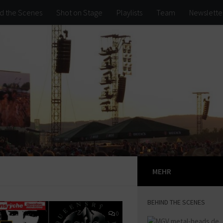
d the Scenes
Shot on Stage
Playlists
Team
Newslette
MEHR
BEHIND THE SCENES
0