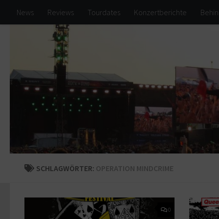
News
Reviews
Tourdates
Konzertberichte
Behin
Zum Inhalt springen
SCHLAGWÖRTER:
OPERATION MINDCRIME
0