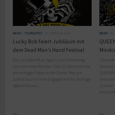
NEWS
/
TOURDATES
19. FEBRUAR 2026
NEWS
25.
Lucky Bob feiert Jubiläum mit
QUEEN
dem Dead Man’s Hand Festival
Mindcr
Die Lucky Bob Music Agency hat Geburtstag
„Operati
und zwar einen Runden. Seit 10 Jahren sind sie
Gewand A
ein wichtiger Faktor in der Szene. Wie sich
QUEENSRŸ
zuletzt auch in ihrem Engagement für das Rage
remaster
Against Racism...
„Empire“,
erschiene