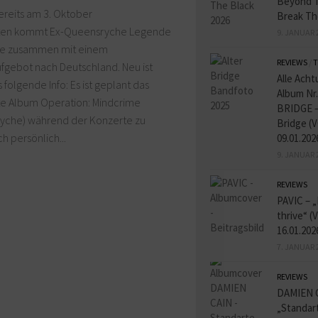
Beyond T
ereits am 3. Oktober
Break Th
ten kommt Ex-Queensryche Legende
9. JANUAR 
te zusammen mit einem
REVIEWS
/
T
fgebot nach Deutschland. Neu ist
Alle Acht
s folgende Info: Es ist geplant das
Album Nr.
e Album Operation: Mindcrime
BRIDGE –
yche) während der Konzerte zu
Bridge (V
ch persönlich...
09.01.202
9. JANUAR 
REVIEWS
PAVIC – „
thrive“ (
16.01.202
7. JANUAR 
REVIEWS
DAMIEN 
„Standart