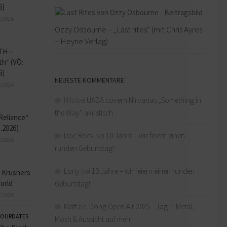
6)
 2026
Ozzy Osbourne – „Last rites“ (mit Chris Ayres
– Heyne Verlag)
TH –
h“ (VÖ:
6)
NEUESTE KOMMENTARE
 2026
Nils
bei
UADA covern Nirvanas „Something in
the Way“ akustisch
Reliance“
1.2026)
Doc Rock
bei
10 Jahre – wir feiern einen
 2026
runden Geburtstag!
Lony
bei
10 Jahre – wir feiern einen runden
– Krushers
orld
Geburtstag!
 2026
Matt
bei
Dong Open Air 2025 – Tag 1: Metal,
OURDATES
Mosh & Aussicht auf mehr