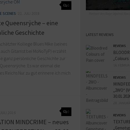
0
HE SCENES
22. JULI 2018
Partner des Rage against Raci
te Queensrÿche – eine
liche Geschichte
LATEST REVIEWS
chätzter Kollege Blues Mike (seines
REVIEWS
auch Gitarrist bei MoNoTyP) erzählt
BLOODR
ne ganz persönliche Geschichte zur
„Colours 
Queensrÿche. Es war einmal die
16. FEBRUA
es Reichs Nur zu gut erinnere ich mich
REVIEWS
MINDFEE
„2WO“ (V
30.01.202
28. JANUAR
0
 JULI 2016
REVIEWS
TION MINDCRIME – neues
TEXTURE
„Genotyp