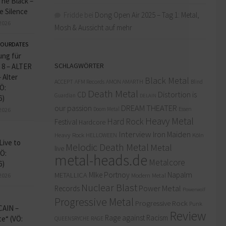
he Black –
e Silence
Fridde
bei
Dong Open Air 2025 – Tag 1: Metal,
2026
Mosh & Aussicht auf mehr
OURDATES
ung für
SCHLAGWÖRTER
 8 – ALTER
 Alter
Black Metal
ACCEPT
AFM Records
AMON AMARTH
Blind
Ö:
Death Metal
Distortion is
CD
Guardian
DELAIN
6)
our passion
DREAM THEATER
Essen
Doom Metal
2026
Heavy Metal
Hard Rock
Festival
Hardcore
Interview
Iron Maiden
Heavy Rock
HELLOWEEN
Köln
Live to
Melodic Death Metal
Metal
live
VÖ:
metal-heads.de
Metalcore
6)
MIke Portnoy
Napalm
METALLICA
Modern Metal
2026
Nuclear Blast
Power Metal
Records
Powerwolf
Progressive Metal
Progressive Rock
Punk
CAIN –
Review
Rage against Racism
e“ (VÖ:
RAGE
QUEENSRYCHE