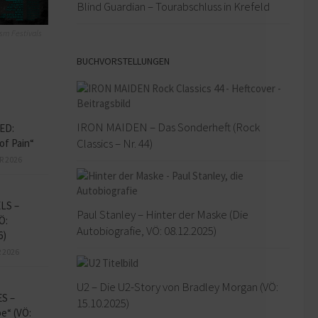
Blind Guardian – Tourabschluss in Krefeld
sm Festivals
BUCHVORSTELLUNGEN
IRON MAIDEN – Das Sonderheft (Rock
ED:
Classics – Nr. 44)
of Pain“
R 2026
LS –
Paul Stanley – Hinter der Maske (Die
Ö:
Autobiografie, VÖ: 08.12.2025)
6)
 2026
U2 – Die U2-Story von Bradley Morgan (VÖ:
S –
15.10.2025)
e“ (VÖ: