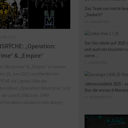
Das Team von metal-hea
„Danke!!!“
29. JANUAR 2026
 JUNI 2021
Der Doc blickt auf 2025 
SRŸCHE: „Operation:
und auch ein bisschen n
ime“ & „Empire“
vorne…
1. JANUAR 2026
on: Mindcrime“ & „Empire“ in neuem
m 25. Juni 2021 veröffentlichen
CHE via Capitol/UMe die
Jahresrückblick 2025 – s
ten Alben „Operation: Mindcrime“ und
Doc die ersten 6 Monat
 die zuerst 1988 bzw. 1990
27. DEZEMBER 2025
n Die Alben wurden in den Abbey...