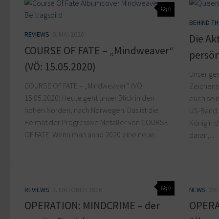
0
BEHIND T
REVIEWS
6. MAI 2020
Die Ak
COURSE OF FATE – „Mindweaver“
persön
(VÖ: 15.05.2020)
Unser ges
COURSE OF FATE – „Mindweaver“ (VÖ:
Zeichens 
15.05.2020) Heute geht unser Blick in den
euch sei
hohen Norden, nach Norwegen. Das ist die
US-Band 
Heimat der Progressive Metaller von COURSE
Königin d
OF FATE. Wenn man anno 2020 eine neue...
daran,...
0
REVIEWS
3. OKTOBER 2016
NEWS
29.
OPERATION: MINDCRIME – der
OPERA