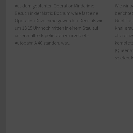
Aus dem geplanten Operation:Mindcrime
Wie wir b
Besuch in der Matrix Bochum wäre fast eine
berichte
Operation:Drivecrime geworden. Denn als wir
Geoff Ta
um 18:15 Uhr noch mitten in einem Stau auf
Knallerau
unserer allseits geliebten Ruhrgebiets-
allerding
Autobahn A 40 standen, war...
komplett
(Queensr
spielen. I