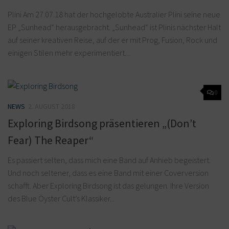
Plini Am 27.07.18 hat der hochgelobte Australier Plini seine neue
EP „Sunhead“ herausgebracht. „Sunhead“ ist Plinis nächster Halt
auf seiner kreativen Reise, auf der er mit Prog, Fusion, Rock und
einigen Stilen mehr experimentiert....
0
NEWS
2. AUGUST 2018
Exploring Birdsong präsentieren „(Don’t
Fear) The Reaper“
Es passiert selten, dass mich eine Band auf Anhieb begeistert.
Und noch seltener, dass es eine Band mit einer Coverversion
schafft. Aber Exploring Birdsong ist das gelungen. Ihre Version
des Blue Öyster Cult’s Klassiker...