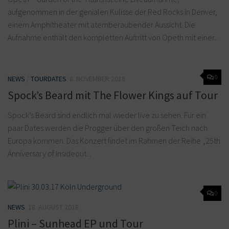
aufgenommen in der genialen Kulisse der Red Rocks in Denver,
einem Amphitheater mit atemberaubender Aussicht. Die
Aufnahme enthält den kompletten Auftritt von Opeth mit einer...
0
NEWS
/
TOURDATES
8. NOVEMBER 2018
Spock’s Beard mit The Flower Kings auf Tour
Spock’s Beard sind endlich mal wieder live zu sehen. Für ein
paar Dates werden die Progger über den großen Teich nach
Europa kommen. Das Konzert findet im Rahmen der Reihe „25th
Anniversary of Insideout...
0
NEWS
18. AUGUST 2018
Plini – Sunhead EP und Tour