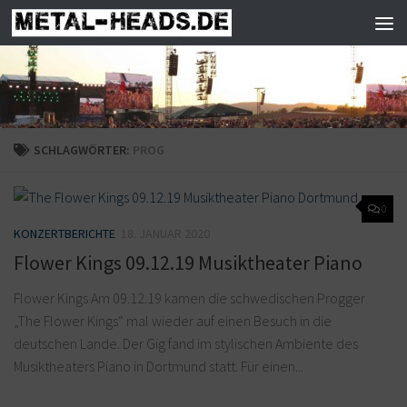
Zum Inhalt springen
SCHLAGWÖRTER:
PROG
0
KONZERTBERICHTE
18. JANUAR 2020
Flower Kings 09.12.19 Musiktheater Piano
Flower Kings Am 09.12.19 kamen die schwedischen Progger
„The Flower Kings“ mal wieder auf einen Besuch in die
deutschen Lande. Der Gig fand im stylischen Ambiente des
Musiktheaters Piano in Dortmund statt. Für einen...