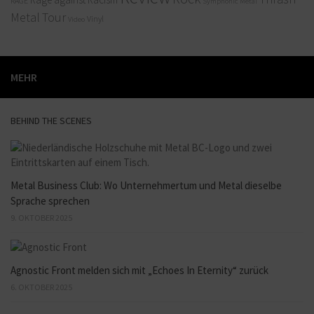
RAGE
Symphonic Metal
Metal
Tour
Vinyl
Video
MEHR
BEHIND THE SCENES
Metal Business Club: Wo Unternehmertum und Metal dieselbe
Sprache sprechen
9. OKTOBER 2025
Agnostic Front melden sich mit „Echoes In Eternity“ zurück
6. OKTOBER 2025