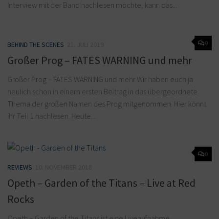
Interview mit der Band nachlesen möchte, kann das...
0
BEHIND THE SCENES
21. JULI 2019
Großer Prog – FATES WARNING und mehr
Großer Prog – FATES WARNING und mehr Wir haben euch ja
neulich schon in einem ersten Beitrag in das übergeordnete
Thema der großen Namen des Prog mitgenommen. Hier könnt
ihr Teil 1 nachlesen. Heute...
0
REVIEWS
10. NOVEMBER 2018
Opeth – Garden of the Titans – Live at Red
Rocks
Opeth – Garden of the Titans ist eine Liveaufnahme,