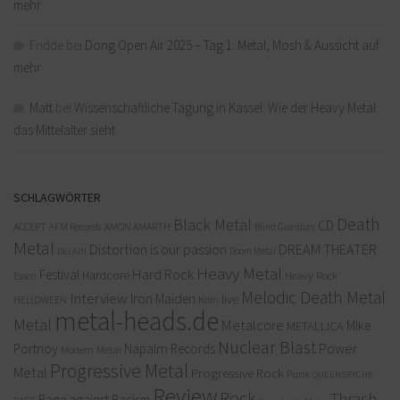
mehr
Fridde
bei
Dong Open Air 2025 – Tag 1: Metal, Mosh & Aussicht auf
mehr
Matt
bei
Wissenschaftliche Tagung in Kassel: Wie der Heavy Metal
das Mittelalter sieht
SCHLAGWÖRTER
Death
Black Metal
CD
ACCEPT
AFM Records
AMON AMARTH
Blind Guardian
Metal
Distortion is our passion
DREAM THEATER
Doom Metal
DELAIN
Heavy Metal
Hard Rock
Festival
Hardcore
Heavy Rock
Essen
Melodic Death Metal
Interview
Iron Maiden
live
Köln
HELLOWEEN
metal-heads.de
Metal
Metalcore
MIke
METALLICA
Nuclear Blast
Power
Portnoy
Napalm Records
Modern Metal
Progressive Metal
Metal
Progressive Rock
Punk
QUEENSRYCHE
Review
Rock
Thrash
Rage against Racism