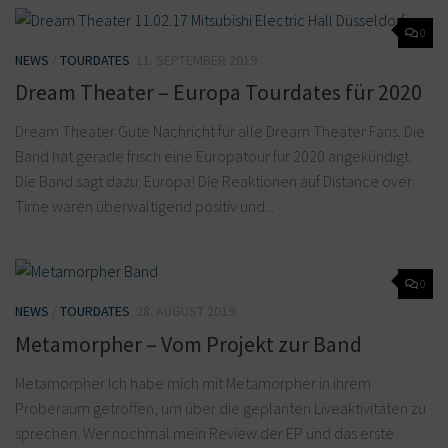
0
NEWS
/
TOURDATES
11. SEPTEMBER 2019
Dream Theater – Europa Tourdates für 2020
Dream Theater Gute Nachricht für alle Dream Theater Fans. Die
Band hat gerade frisch eine Europatour für 2020 angekündigt.
Die Band sagt dazu: Europa! Die Reaktionen auf Distance over
Time waren überwältigend positiv und...
0
NEWS
/
TOURDATES
28. AUGUST 2019
Metamorpher – Vom Projekt zur Band
Metamorpher Ich habe mich mit Metamorpher in ihrem
Proberaum getroffen, um über die geplanten Liveaktivitäten zu
sprechen. Wer nochmal mein Review der EP und das erste