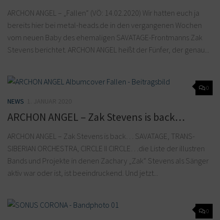
ARCHON ANGEL – „Fallen“ (VÖ: 14.02.2020) Wir hatten euch ja
bereits hier bei metal-heads.de in den vergangenen Wochen
vom neuen Baby des ehemaligen SAVATAGE-Frontmanns Zak
Stevens berichtet. ARCHON ANGEL heißt der Fünfer, der genau...
0
NEWS
1. JANUAR 2020
ARCHON ANGEL – Zak Stevens is back…
ARCHON ANGEL – Zak Stevens is back… SAVATAGE, TRANS-
SIBERIAN ORCHESTRA, CIRCLE II CIRCLE…die Liste der illustren
Bands und Projekte in denen Zachary „Zak“ Stevens als Sänger
aktiv war oder ist, ist beeindruckend. Und jetzt...
0