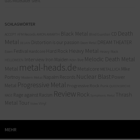
das Mittelalter sieht
SCHLAGWÖRTER
Death
Black Metal
CD
ACCEPT
AFM Records
AMON AMARTH
Blind Guardian
Metal
Distortion is our passion
DREAM THEATER
Doom Metal
DELAIN
Heavy Metal
Hard Rock
Festival
Hardcore
Heavy Rock
Essen
Melodic Death Metal
Interview
Iron Maiden
live
Köln
HELLOWEEN
metal-heads.de
Metal
Metalcore
MIke
METALLICA
Nuclear Blast
Power
Portnoy
Napalm Records
Modern Metal
Progressive Metal
Metal
Progressive Rock
Punk
QUEENSRYCHE
Review
Rock
Thrash
Rage against Racism
RAGE
Symphonic Metal
Metal
Tour
Vinyl
Video
MEHR