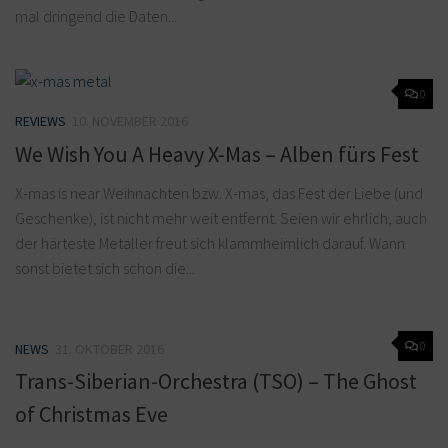
mal dringend die Daten...
0
REVIEWS
10. NOVEMBER 2016
We Wish You A Heavy X-Mas – Alben fürs Fest
X-mas is near Weihnachten bzw. X-mas, das Fest der Liebe (und
Geschenke), ist nicht mehr weit entfernt. Seien wir ehrlich, auch
der härteste Metaller freut sich klammheimlich darauf. Wann
sonst bietet sich schon die...
0
NEWS
31. OKTOBER 2016
Trans-Siberian-Orchestra (TSO) – The Ghost
of Christmas Eve