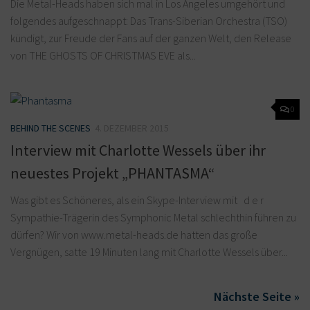
Die Metal-Heads haben sich mal in Los Angeles umgehört und
folgendes aufgeschnappt: Das Trans-Siberian Orchestra (TSO)
kündigt, zur Freude der Fans auf der ganzen Welt, den Release
von THE GHOSTS OF CHRISTMAS EVE als...
0
BEHIND THE SCENES
4. DEZEMBER 2015
Interview mit Charlotte Wessels über ihr
neuestes Projekt „PHANTASMA“
Was gibt es Schöneres, als ein Skype-Interview mit d e r
Sympathie-Trägerin des Symphonic Metal schlechthin führen zu
dürfen? Wir von www.metal-heads.de hatten das große
Vergnügen, satte 19 Minuten lang mit Charlotte Wessels über...
Nächste Seite »