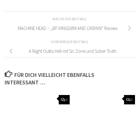
NÄCHSTER BEITRAG
MACHINE HEAD – „ØF KINGDØM AND CRØWN“ Review
VORHERIGER BEITRAG
A Night Outta Hell mit Sic Zone und Sober Truth
FÜR DICH VIELLEICHT EBENFALLS
INTERESSANT …
0
0