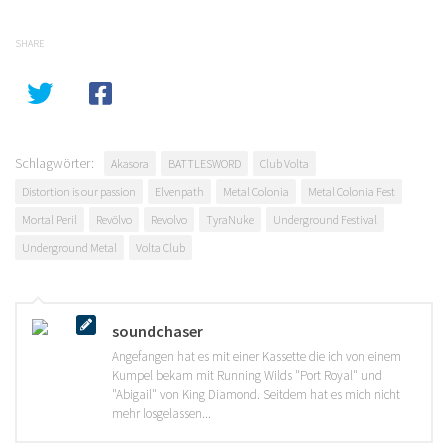
SHARE
Schlagwörter:
Akasora
BATTLESWORD
Club Volta
Distortion is our passion
Elvenpath
Metal Colonia
Metal Colonia Fest
Mortal Peril
Revölvo
Revolvo
TyraNuke
Underground Festival
Underground Metal
Volta Club
soundchaser
Angefangen hat es mit einer Kassette die ich von einem
Kumpel bekam mit Running Wilds "Port Royal" und
"Abigail" von King Diamond. Seitdem hat es mich nicht
mehr losgelassen...