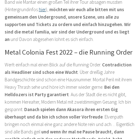
Band wie Mantar einen großen Teil ihrer Tour absagen mussten
(Hintergrundinfos
hier
),
möchten wir euch alle bitten mit uns
gemeinsam den Underground, unsere Szene, uns alle zu
supporten und Tickets zu ordern und einfach hinzugehen. Wir
sind die metal familia, wir sind der Underground und es liegt
an
uns! Davon abgesehen lohnt es sich einfach.
Metal Colonia Fest 2022 – die Running Order
Werft einfach mal einen Blick auf die Running Order.
Contradiction
als Headliner sind schon eine Wucht
. Über dreißig Jahre
Bandgeschichte sind schon eine Hausnummer. Mortal Peril mit ihrem
Heavy Thrash sehe und höre ich immer wieder gerne.
Bei den
Helldozers ist Party garantiert
. Aus der Stadt die es nicht gibt,
kommen Hereafter, Modern Metal mit zweistimmigen Gesang. Ich bin
gespannt.
Danach spielen dann Akasora ihren ersten Gig
überhaupt und da bin ich schon voller Vorfreude
. Elvenpath
bringen noch einmal eine ganz andere Note rein und ach… Eigentlich
sind alle Bands geil
und wenn ihr mal ne Pause braucht, dann