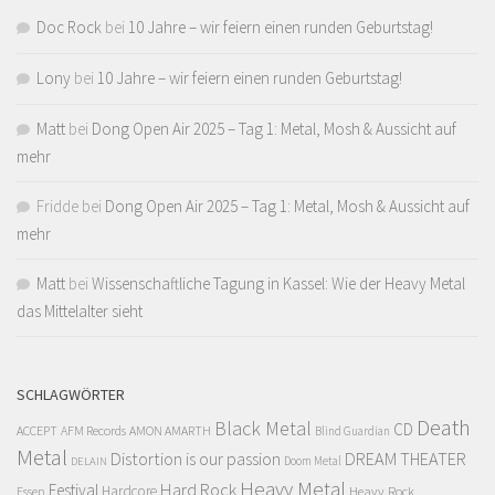
Doc Rock
bei
10 Jahre – wir feiern einen runden Geburtstag!
Lony
bei
10 Jahre – wir feiern einen runden Geburtstag!
Matt
bei
Dong Open Air 2025 – Tag 1: Metal, Mosh & Aussicht auf
mehr
Fridde
bei
Dong Open Air 2025 – Tag 1: Metal, Mosh & Aussicht auf
mehr
Matt
bei
Wissenschaftliche Tagung in Kassel: Wie der Heavy Metal
das Mittelalter sieht
SCHLAGWÖRTER
Death
Black Metal
CD
ACCEPT
AFM Records
AMON AMARTH
Blind Guardian
Metal
Distortion is our passion
DREAM THEATER
Doom Metal
DELAIN
Heavy Metal
Hard Rock
Festival
Hardcore
Heavy Rock
Essen