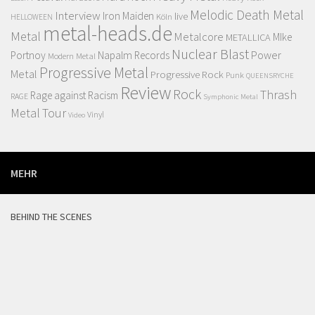
Melodic Death Metal
Interview
Iron Maiden
live
Köln
HELLOWEEN
metal-heads.de
Metal
Metalcore
MIke
METALLICA
Nuclear Blast
Power
Portnoy
Napalm Records
Modern Metal
Progressive Metal
Metal
Progressive Rock
Punk
QUEENSRYCHE
Review
Rock
Thrash
Rage against Racism
RAGE
Symphonic Metal
Metal
Tour
Vinyl
Video
MEHR
BEHIND THE SCENES