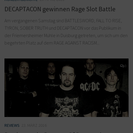
DECAPTACON gewinnen Rage Slot Battle
Am vergangenen Samstag sind BATTLESWORD, FALL TO RISE,
TYRON, SOBER TRUTH und DECAPTACON vor das Publikum in
der Friemersheimer Mühle in Duisburg getreten, um sich um den
begehrten Platz auf dem RAGE AGAINST RACISM...
0
REVIEWS
23. MÄRZ 2016