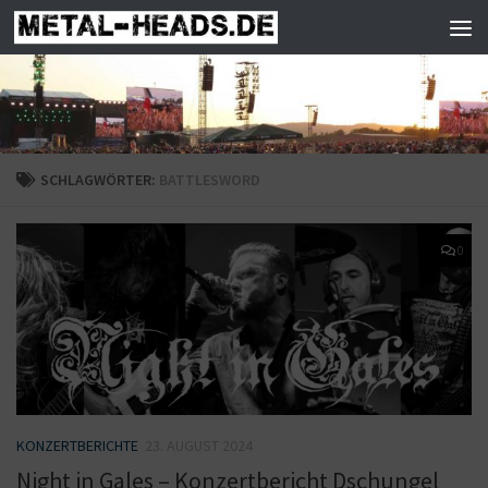
Zum Inhalt springen
SCHLAGWÖRTER:
BATTLESWORD
0
KONZERTBERICHTE
23. AUGUST 2024
Night in Gales – Konzertbericht Dschungel