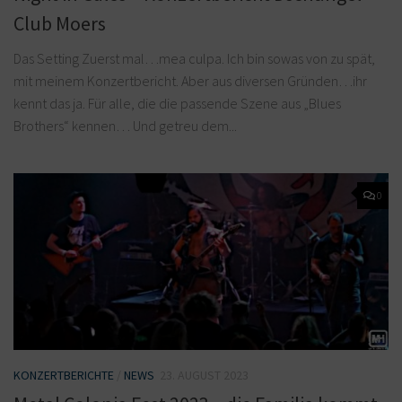
Club Moers
Das Setting Zuerst mal…mea culpa. Ich bin sowas von zu spät,
mit meinem Konzertbericht. Aber aus diversen Gründen…ihr
kennt das ja. Für alle, die die passende Szene aus „Blues
Brothers“ kennen… Und getreu dem...
0
KONZERTBERICHTE
/
NEWS
23. AUGUST 2023