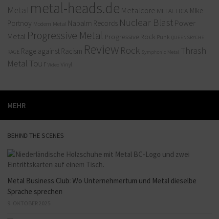
metal-heads.de
Metal
Metalcore
MIke
METALLICA
Nuclear Blast
Power
Portnoy
Napalm Records
Modern Metal
Progressive Metal
Metal
Progressive Rock
Punk
QUEENSRYCHE
Review
Rock
Thrash
Rage against Racism
RAGE
Symphonic Metal
Metal
Tour
Vinyl
Video
MEHR
BEHIND THE SCENES
Metal Business Club: Wo Unternehmertum und Metal dieselbe
Sprache sprechen
9. OKTOBER 2025