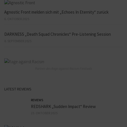
Agnostic Front melden sich mit „Echoes In Eternity“ zurück
6. OKTOBER 2025
DARKNESS „Death Squad Chronicles“ Pre-Listening Session
8. SEPTEMBER 2025
Partner des Rage against Racism Festivals
LATEST REVIEWS
REVIEWS
REDSHARK „Sudden Impact“ Review
23. OKTOBER 2025