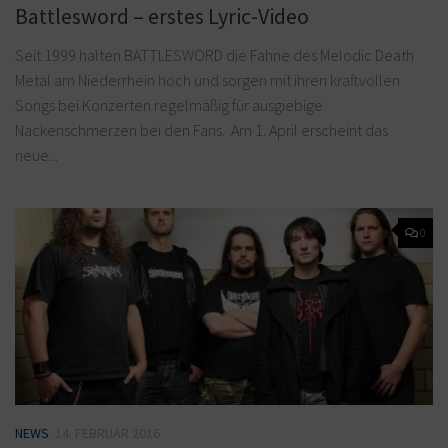
Battlesword – erstes Lyric-Video
Seit 1999 halten BATTLESWORD die Fahne des Melodic Death
Metal am Niederrhein hoch und sorgen mit ihren kraftvollen
Songs bei Konzerten regelmäßig für ausgiebige
Nackenschmerzen bei den Fans. Am 1. April erscheint das
neue...
0
NEWS
14. FEBRUAR 2016