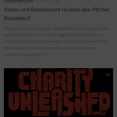
KONZERTBERICHTE
12. AUGUST 2023
Hiraes und Battlesword rockten den Pitcher
Düsseldorf
Die beiden German-Melodic-Death-Metal-Formationen Hiraes
und Battlesword rockten am 9. August 2023 den Pitcher in
Düsseldorf! Dazu muss man wissen, dass der Pitcher nicht Teil
der aktuellen Be’Lakor-Europatour war, auf der Hiraes
momentan supporten. Im...
0