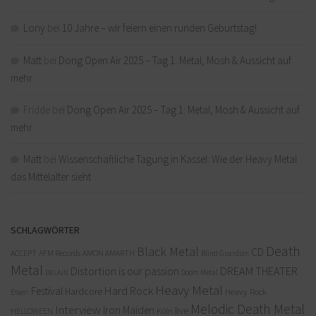
Lony
bei
10 Jahre – wir feiern einen runden Geburtstag!
Matt
bei
Dong Open Air 2025 – Tag 1: Metal, Mosh & Aussicht auf
mehr
Fridde
bei
Dong Open Air 2025 – Tag 1: Metal, Mosh & Aussicht auf
mehr
Matt
bei
Wissenschaftliche Tagung in Kassel: Wie der Heavy Metal
das Mittelalter sieht
SCHLAGWÖRTER
Death
Black Metal
CD
ACCEPT
AFM Records
AMON AMARTH
Blind Guardian
Metal
Distortion is our passion
DREAM THEATER
Doom Metal
DELAIN
Heavy Metal
Hard Rock
Festival
Hardcore
Heavy Rock
Essen
Melodic Death Metal
Interview
Iron Maiden
live
Köln
HELLOWEEN