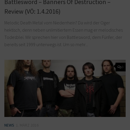
Battlesword – Banners Of Destruction –
Review (VÖ: 1.4.2016)
Melodic Death Metal vom Niederrhein? Da wird der Oger
hektisch, denn neben unlimitiertem Essen mag er melodisches
Todesblei. Wir sprechen hier von Battlesword, dem Fünfer, der
bereits seit 1999 unterwegs ist. Um so mehr...
0
NEWS
1. MÄRZ 2016