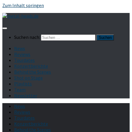
Zum Inhalt springen
Suchen nach:
News
Reviews
Tourdates
Konzertberichte
Behind the Scenes
Shot on Stage
Playlists
Team
Newsletter
News
Reviews
Tourdates
Konzertberichte
Behind the Scenes