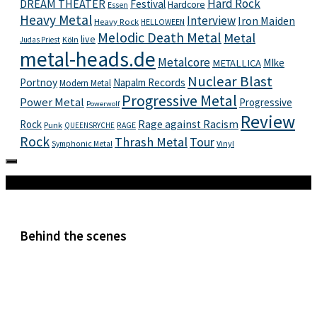
Hard Rock
DREAM THEATER
Festival
Hardcore
Essen
Heavy Metal
Interview
Iron Maiden
Heavy Rock
HELLOWEEN
Melodic Death Metal
Metal
live
Köln
Judas Priest
metal-heads.de
Metalcore
MIke
METALLICA
Nuclear Blast
Portnoy
Napalm Records
Modern Metal
Progressive Metal
Power Metal
Progressive
Powerwolf
Review
Rock
Rage against Racism
Punk
RAGE
QUEENSRYCHE
Rock
Thrash Metal
Tour
Vinyl
Symphonic Metal
Mehr
Behind the scenes