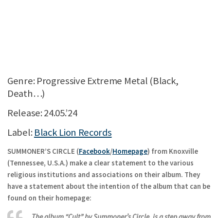
Genre: Progressive Extreme Metal (Black,
Death…)
Release: 24.05.’24
Label:
Black Lion Records
SUMMONER’S CIRCLE (
Facebook
/
Homepage
) from Knoxville
(Tennessee, U.S.A.) make a clear statement to the various
religious institutions and associations on their album. They
have a statement about the intention of the album that can be
found on their homepage:
The album
“Cult”
by Summoner’s Circle, is a step away from