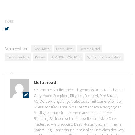
SHARE
Schlagwörter:
Black Metal
Death Metal
Extreme Metal
metal-heads.de
Review
SUMMONER'S CIRCLE
Symphonic Black Metal
Metalhead
Seit meiner Kindheit höre ich gerne Rockmusik. Es hat mit
Gary Moore, Scorpions, Billy Idol, Bon Jovi, Dire Straits,
AC/DC usw. angefangen, also quasi mit den Großen der
80'er und 90'er Jahre. Mit zunehmendem Alter ging der
Musikgeschmack immer mehr auch in die härtere
Richtung. So finden sich mittlerweile auch viele Core-
Platten, so wie Black-und Death-Metal Kracher in meiner
Sammlung. Daher bin ich in fast allen Bereichen des Rock