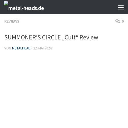
Zum Inhalt springen
REVIEWS
0
SUMMONER’S CIRCLE „Cult“ Review
VON
METALHEAD
·
22. MAI 2024