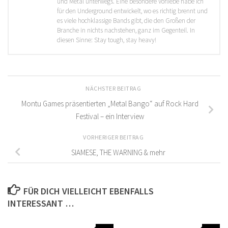
und Metal unterwegs. Eine besondere Vorliebe habe ich
für den Underground entwickelt, wo es richtig brennt und
es viele hochklassige Bands gibt, die den Großen der
Branche in nichts nachstehen, ganz im Gegenteil. In
diesen Sinne: Stay tough, stay heavy!
NÄCHSTER BEITRAG
Montu Games präsentierten „Metal Bango“ auf Rock Hard
Festival – ein Interview
VORHERIGER BEITRAG
SIAMESE, THE WARNING & mehr
FÜR DICH VIELLEICHT EBENFALLS
INTERESSANT …