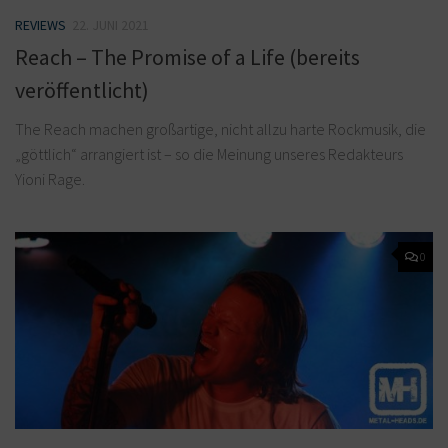
REVIEWS
22. JUNI 2021
Reach – The Promise of a Life (bereits
veröffentlicht)
The Reach machen großartige, nicht allzu harte Rockmusik, die
„göttlich“ arrangiert ist – so die Meinung unseres Redakteurs
Yioni Rage.
0