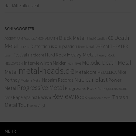
das Mittelalter sieht
SCHLAGWÖRTER
Death
Black Metal
CD
ACCEPT
AFM Records
AMON AMARTH
Blind Guardian
Metal
Distortion is our passion
DREAM THEATER
Doom Metal
DELAIN
Heavy Metal
Hard Rock
Festival
Hardcore
Heavy Rock
Essen
Melodic Death Metal
Interview
Iron Maiden
live
Köln
HELLOWEEN
metal-heads.de
Metal
Metalcore
MIke
METALLICA
Nuclear Blast
Power
Portnoy
Napalm Records
Modern Metal
Progressive Metal
Metal
Progressive Rock
Punk
QUEENSRYCHE
Review
Rock
Thrash
Rage against Racism
RAGE
Symphonic Metal
Metal
Tour
Vinyl
Video
MEHR