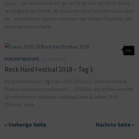
Uiuiui… der Abend lässt sich gut an Fängt man sich doch direkt
am Eingang der Zeche, die ansonsten eine fantastische Location
ist, ´nen dummen Spruch von einem der beiden Türsteher, der
einen sprachlos macht....
0
KONZERTBERICHTE
22. JUNI 2018
Rock Hard Festival 2018 – Tag 3
Rock Hard Festival Tag 3 am 20.05.2018 Ach, beim Rock Hard
Festival war ich erst vor Kurzem… 2003 war das. Ich bin extra hin
um eine meiner zahllosen Lieblingsbands zu sehen, Bolt
Thrower. Jene...
« Vorherige Seite
Nächste Seite »