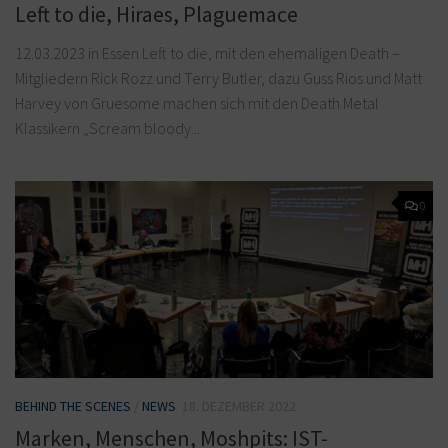
Left to die, Hiraes, Plaguemace
12.03.2023 in Essen Left to die, mit den ehemaligen Death –
Mitgliedern Rick Rozz und Terry Butler, dazu Guss Rios und Matt
Harvey von Gruesome machen sich mit den Death Metal
Klassikern „Scream bloody...
0
BEHIND THE SCENES
/
NEWS
18. DEZEMBER 2022
Marken, Menschen, Moshpits: IST-