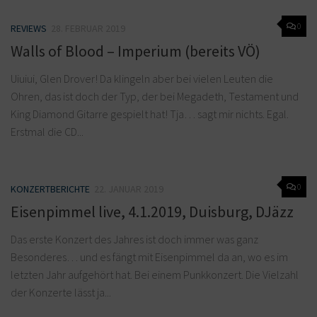
0
REVIEWS
28. FEBRUAR 2019
Walls of Blood – Imperium (bereits VÖ)
Uiuiui, Glen Drover! Da klingeln aber bei vielen Leuten die
Ohren, das ist doch der Typ, der bei Megadeth, Testament und
King Diamond Gitarre gespielt hat! Tja… sagt mir nichts. Egal.
Erstmal die CD...
0
KONZERTBERICHTE
22. JANUAR 2019
Eisenpimmel live, 4.1.2019, Duisburg, DJäzz
Das erste Konzert des Jahres ist doch immer was ganz
Besonderes… und es fängt mit Eisenpimmel da an, wo es im
letzten Jahr aufgehört hat. Bei einem Punkkonzert. Die Vielzahl
der Konzerte lässt ja...