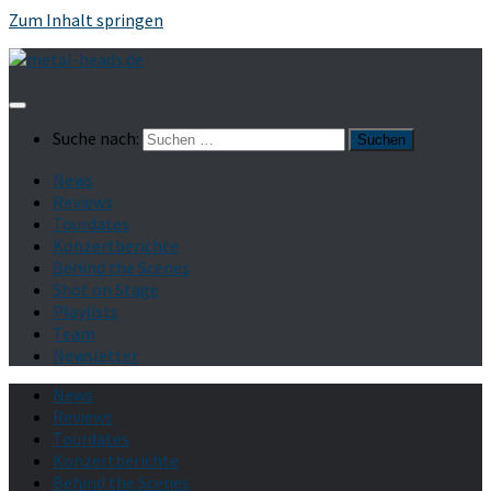
Zum Inhalt springen
Suche nach:
News
Reviews
Tourdates
Konzertberichte
Behind the Scenes
Shot on Stage
Playlists
Team
Newsletter
News
Reviews
Tourdates
Konzertberichte
Behind the Scenes