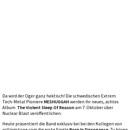
Da wird der Oger ganz hektisch! Die schwedischen Extrem
Tech-Metal Pioniere
MESHUGGAH
werden ihr neues, achtes
Album
The Violent Sleep Of Reason
am 7. Oktober über
Nuclear Blast veröffentlichen.
Heute präsentiert die Band exklusiv bei bei den Kollegen von
rollingstone.com die erste Single
Born In Dissonance
. Zu hören