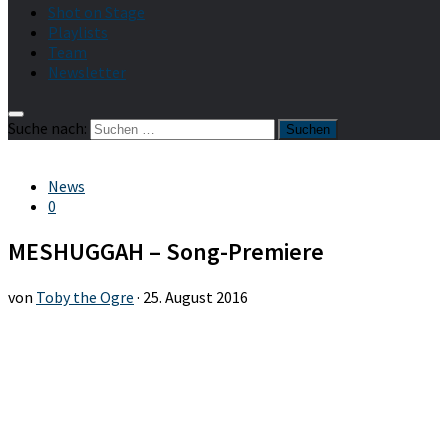
Shot on Stage
Playlists
Team
Newsletter
Suche nach:
News
0
MESHUGGAH – Song-Premiere
von
Toby the Ogre
·
25. August 2016