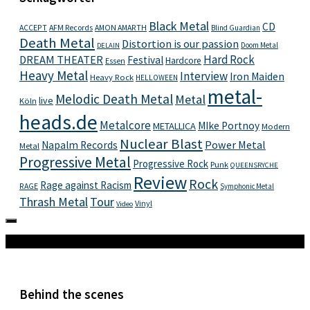
Black Metal
CD
ACCEPT
AFM Records
AMON AMARTH
Blind Guardian
Death Metal
Distortion is our passion
Doom Metal
DELAIN
Hard Rock
DREAM THEATER
Festival
Hardcore
Essen
Heavy Metal
Interview
Iron Maiden
Heavy Rock
HELLOWEEN
metal-
Melodic Death Metal
Metal
live
Köln
heads.de
Metalcore
MIke Portnoy
METALLICA
Modern
Nuclear Blast
Power Metal
Napalm Records
Metal
Progressive Metal
Progressive Rock
Punk
QUEENSRYCHE
Review
Rock
Rage against Racism
RAGE
Symphonic Metal
Thrash Metal
Tour
Vinyl
Video
Mehr
Behind the scenes