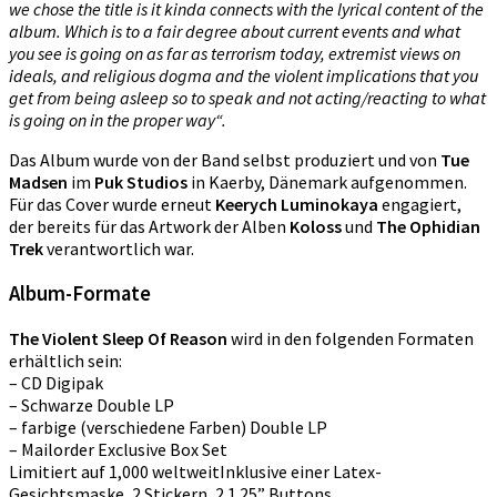
we chose the title is it kinda connects with the lyrical content of the
album. Which is to a fair degree about current events and what
you see is going on as far as terrorism today, extremist views on
ideals, and religious dogma and the violent implications that you
get from being asleep so to speak and not acting/reacting to what
is going on in the proper way“.
Das Album wurde von der Band selbst produziert und von
Tue
Madsen
im
Puk Studios
in Kaerby, Dänemark aufgenommen.
Für das Cover wurde erneut
Keerych Luminokaya
engagiert,
der bereits für das Artwork der Alben
Koloss
und
The Ophidian
Trek
verantwortlich war.
Album-Formate
The Violent Sleep Of Reason
wird in den folgenden Formaten
erhältlich sein:
– CD Digipak
– Schwarze Double LP
– farbige (verschiedene Farben) Double LP
– Mailorder Exclusive Box Set
Limitiert auf 1,000 weltweitInklusive einer Latex-
Gesichtsmaske, 2 Stickern, 2 1.25” Buttons,