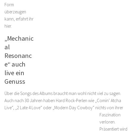
Form
überzeugen
kann, erfahrt ihr
hier.
„Mechanic
al
Resonanc
e“ auch
live ein
Genuss
Über die Songs des Albums braucht man wohl nicht viel zu sagen.
Auch nach 30 Jahren haben Hard Rock-Perlen wie „Comin‘ Atcha
Live“, „2 Late 4 Love“ oder „Modern Day Cowboy“
nichts von ihrer
Faszination
verloren.
Präsentiert wird