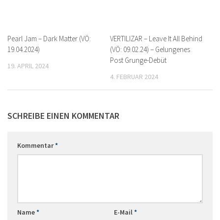
Pearl Jam – Dark Matter (VÖ:
VERTILIZAR – Leave It All Behind
19.04.2024)
(VÖ: 09.02.24) – Gelungenes
Post Grunge-Debüt
19. APRIL 2024
4. FEBRUAR 2024
SCHREIBE EINEN KOMMENTAR
Kommentar
*
Name
*
E-Mail
*