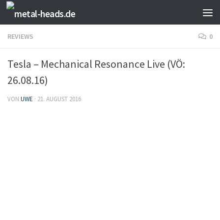
Zum Inhalt springen
REVIEWS
0
Tesla – Mechanical Resonance Live (VÖ:
26.08.16)
VON
UWE
·
21. AUGUST 2016