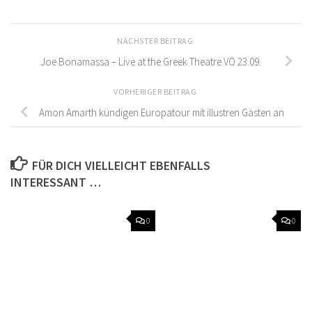
NÄCHSTER BEITRAG
Joe Bonamassa – Live at the Greek Theatre VÖ 23.09.
VORHERIGER BEITRAG
Amon Amarth kündigen Europatour mit illustren Gästen an
FÜR DICH VIELLEICHT EBENFALLS
INTERESSANT …
0
0