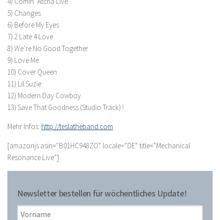
4) Comin’ Atcha Live
5) Changes
6) Before My Eyes
7) 2 Late 4 Love
8) We’re No Good Together
9) Love Me
10) Cover Queen
11) Lil Suzie
12) Modern Day Cowboy
13) Save That Goodness (Studio Track) !
Mehr Infos:
http://teslatheband.com
[amazonjs asin=“B01HC948ZO“ locale=“DE“ title=“Mechanical
Resonance Live“]
Newsletter bestellen für wöchentliches Update!