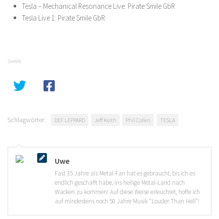
Tesla – Mechanical Resonance Live: Pirate Smile GbR
Tesla Live 1: Pirate Smile GbR
SHARE
Schlagwörter:
DEF LEPPARD
Jeff Keith
Phil Collen
TESLA
Uwe
Fast 35 Jahre als Metal-Fan hat es gebraucht, bis ich es
endlich geschafft habe, ins heilige Metal-Land nach
Wacken zu kommen! Auf diese Weise erleuchtet, hoffe ich
auf mindestens noch 50 Jahre Musik "Louder Than Hell"!