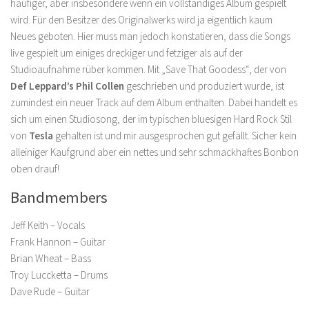
häufiger, aber insbesondere wenn ein vollständiges Album gespielt
wird. Für den Besitzer des Originalwerks wird ja eigentlich kaum
Neues geboten. Hier muss man jedoch konstatieren, dass die Songs
live gespielt um einiges dreckiger und fetziger als auf der
Studioaufnahme rüber kommen. Mit „Save That Goodess“, der von
Def Leppard’s Phil Collen
geschrieben und produziert wurde, ist
zumindest ein neuer Track auf dem Album enthalten. Dabei handelt es
sich um einen Studiosong, der im typischen bluesigen Hard Rock Stil
von
Tesla
gehalten ist und mir ausgesprochen gut gefällt. Sicher kein
alleiniger Kaufgrund aber ein nettes und sehr schmackhaftes Bonbon
oben drauf!
Bandmembers
Jeff Keith – Vocals
Frank Hannon – Guitar
Brian Wheat – Bass
Troy Luccketta – Drums
Dave Rude – Guitar