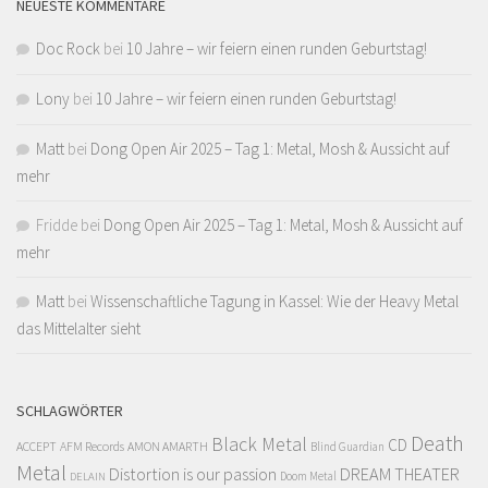
NEUESTE KOMMENTARE
Doc Rock
bei
10 Jahre – wir feiern einen runden Geburtstag!
Lony
bei
10 Jahre – wir feiern einen runden Geburtstag!
Matt
bei
Dong Open Air 2025 – Tag 1: Metal, Mosh & Aussicht auf
mehr
Fridde
bei
Dong Open Air 2025 – Tag 1: Metal, Mosh & Aussicht auf
mehr
Matt
bei
Wissenschaftliche Tagung in Kassel: Wie der Heavy Metal
das Mittelalter sieht
SCHLAGWÖRTER
Death
Black Metal
CD
ACCEPT
AFM Records
AMON AMARTH
Blind Guardian
Metal
Distortion is our passion
DREAM THEATER
Doom Metal
DELAIN