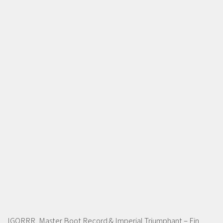
IGORRR, Master Boot Record & Imperial Triumphant – Ein