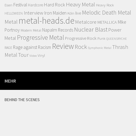
Heavy Metal
Hard Rock
Festival
Hardcore
Heavy Rock
Essen
Melodic Death Metal
Interview
Iron Maiden
live
Köln
HELLOWEEN
metal-heads.de
Metal
Metalcore
MIke
METALLICA
Nuclear Blast
Power
Portnoy
Napalm Records
Modern Metal
Progressive Metal
Metal
Progressive Rock
Punk
QUEENSRYCHE
Review
Rock
Thrash
Rage against Racism
RAGE
Symphonic Metal
Metal
Tour
Vinyl
Video
MEHR
BEHIND THE SCENES