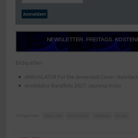
NEWSLETTER. FREITAGS. KOSTEN
Bildquellen
ANNIHILATOR For the demented-Cover: Netinfect
Annihilator-Bandfoto 2017: Jasmina Vrcko
Schlagwörter:
Alice in hell
ANNIHILATOR
Jeff Waters
Kanada