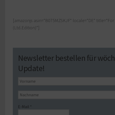
[amazonjs asin=“B075MZSKJF“ locale=“DE“ title=“Fo
(Ltd.Edition)“]
Newsletter bestellen für wöch
Update!
E-Mail
*