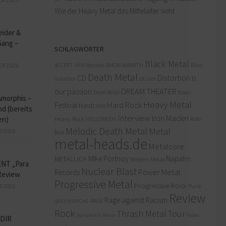
Wie der Heavy Metal das Mittelalter sieht
eider &
Gang –
SCHLAGWÖRTER
Black Metal
ACCEPT
AFM Records
AMON AMARTH
ER 2025
Blind
Death Metal
Distortion is
CD
Guardian
DELAIN
our passion
DREAM THEATER
Doom Metal
Essen
Amorphis –
Heavy Metal
Hard Rock
Festival
Hardcore
d (bereits
Interview
Iron Maiden
en)
Heavy Rock
Köln
HELLOWEEN
Melodic Death Metal
Metal
R 2025
live
metal-heads.de
Metalcore
MIke Portnoy
Napalm
METALLICA
Modern Metal
NT „Para
Nuclear Blast
Power Metal
Records
Review
Progressive Metal
Progressive Rock
R 2025
Punk
Review
Rage against Racism
RAGE
QUEENSRYCHE
Rock
Thrash Metal
Tour
Symphonic Metal
Video
DIR