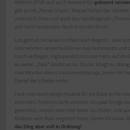
ANNIHILATOR sind auch bekannt für
gekonnt servie
gibt es mit „Pieces of you“. Klasse! Schon der nächst
ordentlich Drive und auch das nachfolgende „Phant
sich nicht verstecken. Noch 4 vor der Brust.
Los geht es mit einem orchestralen Beginn…aber sc
übernehmen verzerrte Gitarren das Kommando und die
rasch verflogen. Highspeeddrums und mehr. Auf ähn
es weiter. „Dark“ deutet es an. Düster klingt es. Weni
zwei Minuten dieses Instrumentalsongs, bevor mit m
Dampf die Scheibe endet.
Fazit: man kann einige Ansätze für ein Back to the roo
erkennen. Finde ich nicht schlimm. Ein paar Songs sind
geworden, andere aber sind leider nur Füller. Und au
Material viele Male angehört habe, bleibe ich dabei. A
das Ding aber voll in Ordnung!