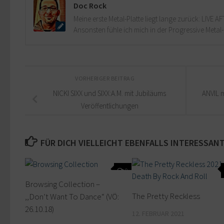
Doc Rock
Meine erste Metal-Platte liegt lange zurück: LIVE
Ansonsten fühle ich mich in der Progressive Metal
VORHERIGER BEITRAG
NICKI SIXX und SIXX:A.M. mit Jubiläums
ANVIL 
Veröffentlichungen
FÜR DICH VIELLEICHT EBENFALLS INTERESSAN
0
Browsing Collection –
The Pretty Reckless
,,Don’t Want To Dance“ (VÖ:
26.10.18)
12. FEBRUAR 2021