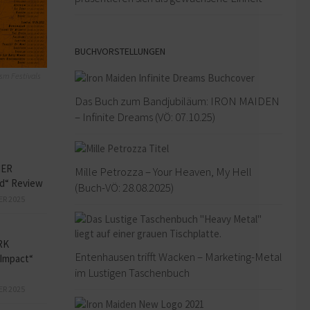
BUCHVORSTELLUNGEN
sm Festivals
Das Buch zum Bandjubiläum: IRON MAIDEN
– Infinite Dreams (VÖ: 07.10.25)
HER
Mille Petrozza – Your Heaven, My Hell
ed“ Review
(Buch-VÖ: 28.08.2025)
ER 2025
RK
Entenhausen trifft Wacken – Marketing-Metal
Impact“
im Lustigen Taschenbuch
ER 2025