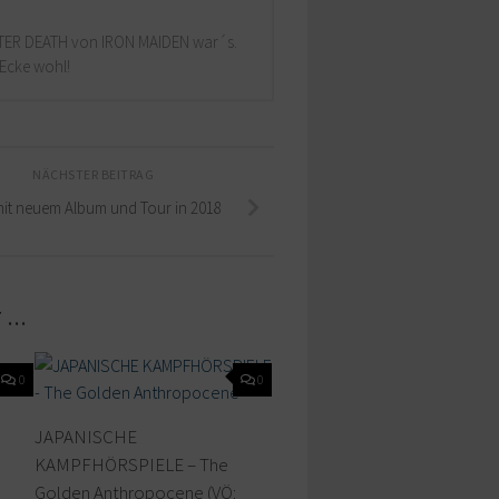
 AFTER DEATH von IRON MAIDEN war´s.
-Ecke wohl!
NÄCHSTER BEITRAG
mit neuem Album und Tour in 2018
T …
0
0
JAPANISCHE
KAMPFHÖRSPIELE – The
Golden Anthropocene (VÖ: