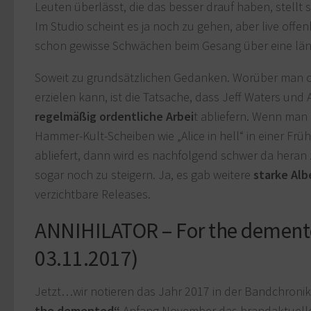
Leuten überlässt, die das besser drauf haben, stellt 
Im Studio scheint es ja noch zu gehen, aber live offe
schon gewisse Schwächen beim Gesang über eine län
Soweit zu grundsätzlichen Gedanken. Worüber man of
erzielen kann, ist die Tatsache, dass Jeff Waters un
regelmäßig ordentliche Arbei
t abliefern. Wenn man 
Hammer-Kult-Scheiben wie „Alice in hell“ in einer Frü
abliefert, dann wird es nachfolgend schwer da heran 
sogar noch zu steigern. Ja, es gab weitere
starke Alb
verzichtbare Releases.
ANNIHILATOR – For the dement
03.11.2017)
Jetzt…wir notieren das Jahr 2017 in der Bandchron
the demented“
Anfang November das brandaktuelle