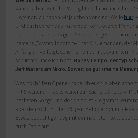
kanadischen Metaller. Was gibt es da auf die Ohren? 
Höreindruck haben wir ja schon vor einer Weile
hier
v
Und auch schon das hat wieder kontroverse Meinung
tot he roots? Ist das gut? Also der angesprochene er
namens „Twisted lobotomy“ hat für Jemanden, der 
Anfang an verfolgt, schon einen sehr „bekannten“ Kla
schlimm? Finde ich nicht.
Hohes Tempo, der typisch
Jeff Waters am Mikro. Soweit so gut (meine Meinun
Was noch? Den Opener habe ich euch ja oben schon v
mit 9 weiteren Tracks weiter zur Sache. „One to kill“ is
nächsten Songs und der Name ist Programm. Wütend
aber dennoch mit der nötigen Melodie kommt diese
Etwas bedächtiger beginnt der nächste Titel…aber 
auch Fahrt auf.