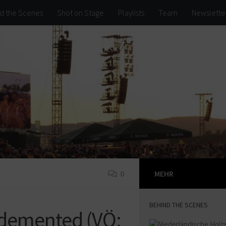
d the Scenes
Shot on Stage
Playlists
Team
Newslette
0
MEHR
BEHIND THE SCENES
 demented (VÖ: