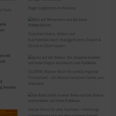
Rage begeistern im Kubana
o
etal
hen
Zwischen Natur, Nebel und
Nachdenklichkeit: Waldgeflüster, Enisum &
Eïs live in Oberhausen:
ich mit
rück
IGORRR, Master Boot Record & Imperial
Triumphant – Ein Abend zwischen Genie und
ad
Wahnsinn
ng Session
Neuer Glanz für alte Hymnen – Hellsongs
präsentieren sich als gewachsene Einheit