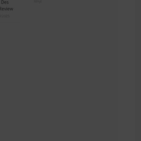
Vinyl
 Des
Review
R 2025