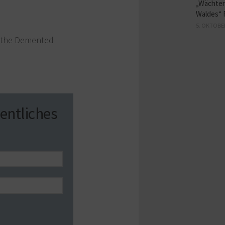
„Wächter
Waldes“ 
5. OKTOBE
r the Demented
entliches