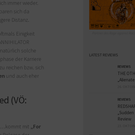
sich immer wieder.
nbaren sich da
gere Distanz.
tmals Einigkeit
Partner des Rage against Raci
d ANNIHILATOR
natürlich solche
LATEST REVIEWS
hphase der Karriere
zu reichen bzw. sich
REVIEWS
THE OT
en
und auch eher
„Alienat
26. OKTOB
ed (VÖ:
REVIEWS
REDSHA
„Sudden 
Review
ik…kommt mit
„For
23. OKTOB
 Release der