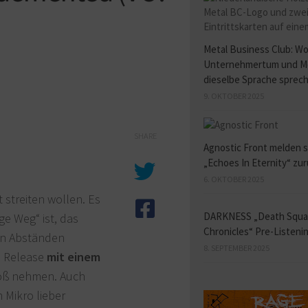
Metal Business Club: W
Unternehmertum und M
dieselbe Sprache sprec
9. OKTOBER 2025
SHARE
Agnostic Front melden s
„Echoes In Eternity“ zu
6. OKTOBER 2025
 streiten wollen. Es
DARKNESS „Death Squ
ge Weg“ ist, das
Chronicles“ Pre-Listeni
gen Abständen
8. SEPTEMBER 2025
n Release
mit einem
toß nehmen. Auch
 Mikro lieber