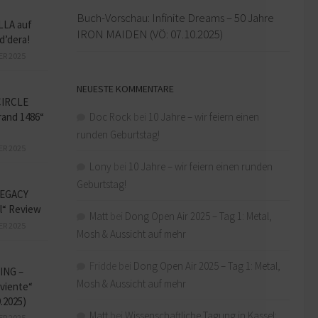
Buch-Vorschau: Infinite Dreams – 50 Jahre
LLA auf
IRON MAIDEN (VÖ: 07.10.2025)
d’dera!
ER 2025
NEUESTE KOMMENTARE
CIRCLE
and 1486“
Doc Rock
bei
10 Jahre – wir feiern einen
runden Geburtstag!
ER 2025
Lony
bei
10 Jahre – wir feiern einen runden
Geburtstag!
EGACY
l“ Review
Matt
bei
Dong Open Air 2025 – Tag 1: Metal,
ER 2025
Mosh & Aussicht auf mehr
Fridde
bei
Dong Open Air 2025 – Tag 1: Metal,
ING –
Mosh & Aussicht auf mehr
iviente“
9.2025)
Matt
bei
Wissenschaftliche Tagung in Kassel:
ER 2025