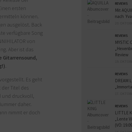
REVIEWS
Einen ersten
Mit AQUI
ermitteln können.
nach Yva
20. OKTOB
en ausgelöst. Back
ste verfügbare Song
REVIEWS
ANNIHILATOR von
MYSTIC 
„Hexenbr
ng. Aber ist das
Review
e Gitarrensound,
19. OKTOB
g!)
.
REVIEWS
orgestellt. Es geht
DREAM L
„Immorta
t der Titel des
17. OKTOB
 und druckvoll,
 Nummer daher.
REVIEWS
dann nimmt er doch
LITTLE K
„Lente V
(VÖ: 19.0
14. OKTOB