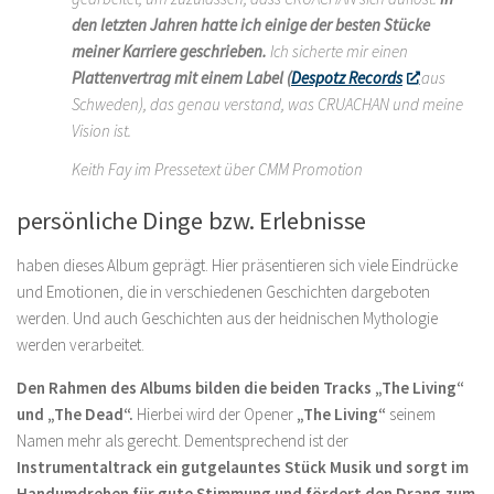
den letzten Jahren hatte ich einige der besten Stücke
meiner Karriere geschrieben.
Ich sicherte mir einen
Plattenvertrag mit einem Label (
Despotz Records
aus
Schweden), das genau verstand, was CRUACHAN und meine
Vision ist.
Keith Fay im Pressetext über CMM Promotion
persönliche Dinge bzw. Erlebnisse
haben dieses Album geprägt. Hier präsentieren sich viele Eindrücke
und Emotionen, die in verschiedenen Geschichten dargeboten
werden. Und auch Geschichten aus der heidnischen Mythologie
werden verarbeitet.
Den Rahmen des Albums bilden die beiden Tracks „The Living“
und „The Dead“.
Hierbei wird der Opener
„The Living“
seinem
Namen mehr als gerecht.
Dementsprechend ist der
Instrumentaltrack ein gutgelauntes Stück Musik und sorgt im
Handumdrehen für gute Stimmung und fördert den Drang zum