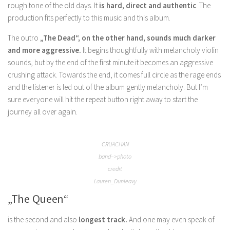
rough tone of the old days. It
is hard, direct and authentic
. The
production fits perfectly to this music and this album.
The outro
„The Dead“, on the other hand, sounds much darker
and more aggressive.
It begins thoughtfully with melancholy violin
sounds, but by the end of the first minute it becomes an aggressive
crushing attack. Towards the end, it comes full circle as the rage ends
and the listener is led out of the album gently melancholy. But I’m
sure everyone will hit the repeat button right away to start the
journey all over again.
CRUACHAN
band–>photo
credit
Lauren_Dunleavy
„The Queen“
is the second and also
longest track.
And one may even speak of