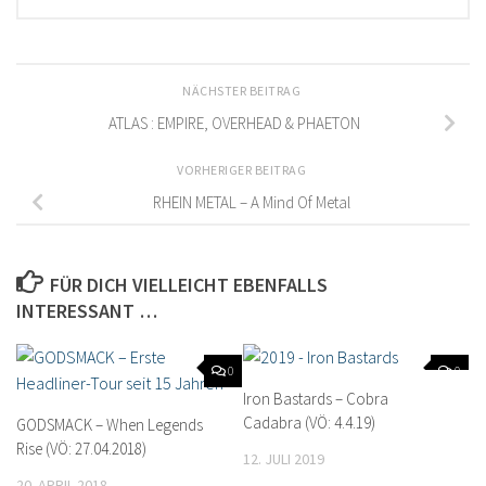
NÄCHSTER BEITRAG
ATLAS : EMPIRE, OVERHEAD & PHAETON
VORHERIGER BEITRAG
RHEIN METAL – A Mind Of Metal
FÜR DICH VIELLEICHT EBENFALLS
INTERESSANT …
0
0
Iron Bastards – Cobra
Cadabra (VÖ: 4.4.19)
GODSMACK – When Legends
Rise (VÖ: 27.04.2018)
12. JULI 2019
20. APRIL 2018