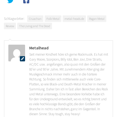
Schlagwörter:
Cruachan
Folk Metal
metal-heads.de
Pagan Metal
Review
The Living and The Dead
Metalhead
Seit meiner Kindheit höre ich gerne Rockmusik. Es hat mit
Gary Moore, Scorpions, Billy Idol, Bon Jovi, Dire Straits,
AC/DC usw. angefangen, also quasi mit den Großen der
80'er und 90'er Jahre. Mit zunehmendem Alter ging der
Musikgeschmack immer mehr auch in die härtere
Richtung. So finden sich mittlerweile auch viele Core-
Platten, so wie Black-und Death-Metal Kracher in meiner
Sammlung. Daher bin ich in fast allen Bereichen des Rock
und Metal unterwegs. Eine besondere Vorliebe habe ich
für den Underground entwickelt, wo es richtig brennt und
es viele hochklassige Bands gibt, die den Großen der
Branche in nichts nachstehen, ganz im Gegenteil. In
diesen Sinne: Stay tough, stay heavy!