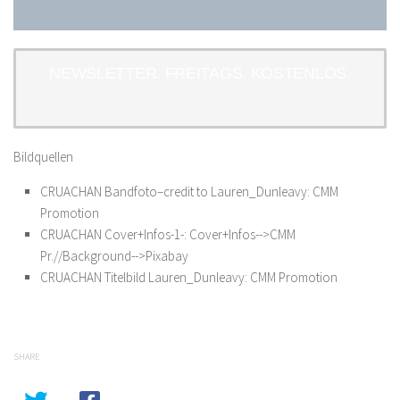
NEWSLETTER. FREITAGS. KOSTENLOS.
Bildquellen
CRUACHAN Bandfoto–credit to Lauren_Dunleavy: CMM
Promotion
CRUACHAN Cover+Infos-1-: Cover+Infos-->CMM
Pr.//Background-->Pixabay
CRUACHAN Titelbild Lauren_Dunleavy: CMM Promotion
SHARE