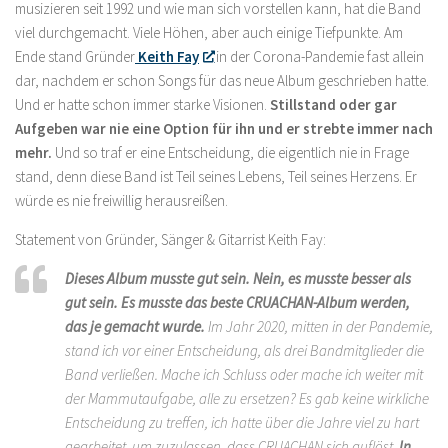
musizieren seit 1992 und wie man sich vorstellen kann, hat die Band
viel durchgemacht. Viele Höhen, aber auch einige Tiefpunkte. Am
Ende stand Gründer
Keith Fay
in der Corona-Pandemie fast allein
dar, nachdem er schon Songs für das neue Album geschrieben hatte.
Und er hatte schon immer starke Visionen.
Stillstand oder gar
Aufgeben war nie eine Option für ihn und er strebte immer nach
mehr.
Und so traf er eine Entscheidung, die eigentlich nie in Frage
stand, denn diese Band ist Teil seines Lebens, Teil seines Herzens. Er
würde es nie freiwillig herausreißen.
Statement von Gründer, Sänger & Gitarrist Keith Fay:
Dieses Album musste gut sein. Nein, es musste besser als
gut sein.
Es musste das beste CRUACHAN-Album werden,
das je gemacht wurde.
Im Jahr 2020, mitten in der Pandemie,
stand ich vor einer Entscheidung, als drei Bandmitglieder die
Band verließen. Mache ich Schluss oder mache ich weiter mit
der Mammutaufgabe, alle zu ersetzen? Es gab keine wirkliche
Entscheidung zu treffen, ich hatte über die Jahre viel zu hart
gearbeitet, um zuzulassen, dass CRUACHAN sich auflöst.
In