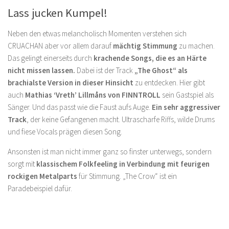
Lass jucken Kumpel!
Neben den etwas melancholisch Momenten verstehen sich
CRUACHAN aber vor allem darauf
mächtig Stimmung
zu machen.
Das gelingt einerseits durch
krachende Songs, die es an Härte
nicht missen lassen.
Dabei ist der Track
„The Ghost“ als
brachialste Version in dieser Hinsicht
zu entdecken. Hier gibt
auch
Mathias ‘Vreth’ Lillmåns
von FINNTROLL
sein Gastspiel als
Sänger. Und das passt wie die Faust aufs Auge.
Ein sehr aggressiver
Track
, der keine Gefangenen macht. Ultrascharfe Riffs, wilde Drums
und fiese Vocals prägen diesen Song.
Ansonsten ist man nicht immer ganz so finster unterwegs, sondern
sorgt mit
klassischem Folkfeeling in Verbindung mit feurigen
rockigen Metalparts
für Stimmung. „The Crow“ ist ein
Paradebeispiel dafür.