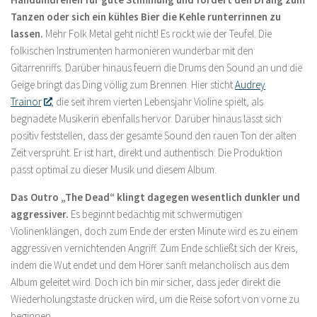
Tanzen oder sich ein kühles Bier die Kehle runterrinnen zu
lassen.
Mehr Folk Metal geht nicht! Es rockt wie der Teufel. Die
folkischen Instrumenten harmonieren wunderbar mit den
Gitarrenriffs. Darüber hinaus feuern die Drums den Sound an und die
Geige bringt das Ding völlig zum Brennen. Hier sticht
Audrey
Trainor
, die seit ihrem vierten Lebensjahr Violine spielt, als
begnadete Musikerin ebenfalls hervor. Darüber hinaus lässt sich
positiv feststellen, dass der gesamte Sound den rauen Ton der alten
Zeit versprüht. Er ist hart, direkt und authentisch. Die Produktion
passt optimal zu dieser Musik und diesem Album.
Das Outro „The Dead“ klingt dagegen wesentlich dunkler und
aggressiver.
Es beginnt bedächtig mit schwermütigen
Violinenklängen, doch zum Ende der ersten Minute wird es zu einem
aggressiven vernichtenden Angriff. Zum Ende schließt sich der Kreis,
indem die Wut endet und dem Hörer sanft melancholisch aus dem
Album geleitet wird. Doch ich bin mir sicher, dass jeder direkt die
Wiederholungstaste drücken wird, um die Reise sofort von vorne zu
beginnen.