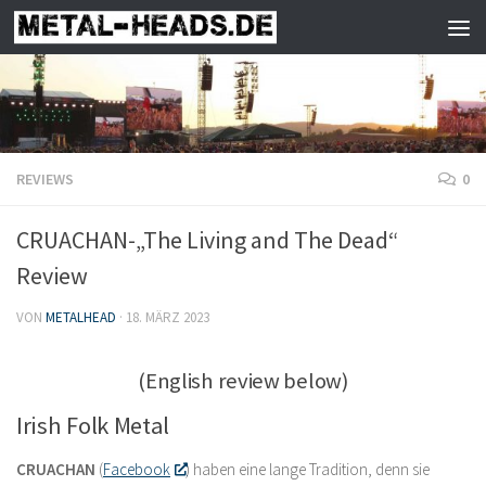
Zum Inhalt springen
REVIEWS
0
CRUACHAN-„The Living and The Dead“
Review
VON
METALHEAD
·
18. MÄRZ 2023
(English review below)
Irish Folk Metal
CRUACHAN
(
Facebook
) haben eine lange Tradition, denn sie