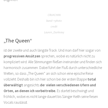
CRUACHAN
band–>photo
credit
Lauren_Dunleavy
„The Queen“
ist der zweite und auch längste Track. Und man darf hier sogar von
progressiven Ansätzen
sprechen, wobei es natürlich nicht zu
kompliziert wird. Alle Stimmungen fließen ineinander und finden sich
harmonisch zusammen. Dabei führt der Fluß durch unterschiedliche
Welten, so dass „The Queen“ an sich schon eine epische Reise
vollzieht. Deshalb bin ich hier schon bei der ersten Etappe
total
überwältigt
angesichts
de
r
vielen verschiedenen Ufern und
Orten, an denen ich vorbeitreibe.
Es startet beschwingt und
fröhlich, wobei es nicht lange dauert bis Sänger Keith seine fiesen
Vocals rauslässt.