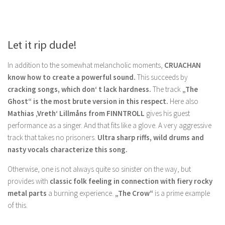
Let it rip dude!
In addition to the somewhat melancholic moments,
CRUACHAN
know how to create a powerful sound.
This succeeds by
cracking songs, which don‘ t lack hardness.
The track
„The
Ghost“
is the most brute version in this respect.
Here also
Mathias ‚Vreth‘ Lillmåns from FINNTROLL
gives his guest
performance as a singer. And that fits like a glove. A very aggressive
track that takes no prisoners.
Ultra sharp riffs, wild drums and
nasty vocals characterize this song.
Otherwise, one is not always quite so sinister on the way, but
provides with
classic folk feeling in connection with fiery rocky
metal parts
a burning experience.
„The Crow“
is a prime example
of this.