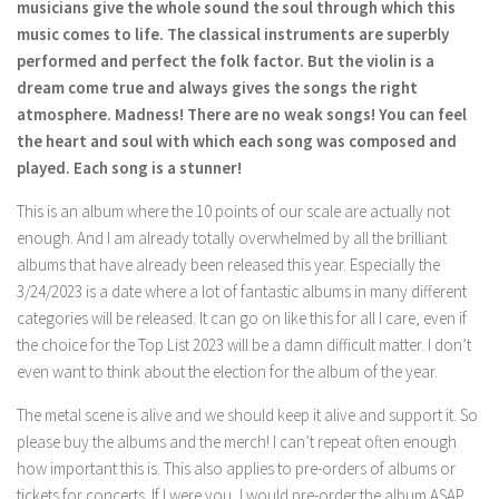
musicians give the whole sound the soul through which this
music comes to life. The classical instruments are superbly
performed and perfect the folk factor. But the violin is a
dream come true and always gives the songs the right
atmosphere. Madness! There are no weak songs! You can feel
the heart and soul with which each song was composed and
played. Each song is a stunner!
This is an album where the 10 points of our scale are actually not
enough. And I am already totally overwhelmed by all the brilliant
albums that have already been released this year. Especially the
3/24/2023 is a date where a lot of fantastic albums in many different
categories will be released. It can go on like this for all I care, even if
the choice for the Top List 2023 will be a damn difficult matter. I don’t
even want to think about the election for the album of the year.
The metal scene is alive and we should keep it alive and support it. So
please buy the albums and the merch! I can’t repeat often enough
how important this is. This also applies to pre-orders of albums or
tickets for concerts. If I were you, I would pre-order the album ASAP,