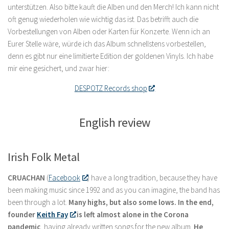
unterstützen. Also bitte kauft die Alben und den Merch! Ich kann nicht
oft genug wiederholen wie wichtig das ist. Das betrifft auch die
Vorbestellungen von Alben oder Karten für Konzerte. Wenn ich an
Eurer Stelle wäre, würde ich das Album schnellstens vorbestellen,
denn es gibt nur eine limitierte Edition der goldenen Vinyls. Ich habe
mir eine gesichert, und zwar hier:
DESPOTZ Records shop
English review
Irish Folk Metal
CRUACHAN
(
Facebook
) have a long tradition, because they have
been making music since 1992 and as you can imagine, the band has
been through a lot.
Many highs, but also some lows. In the end,
founder
Keith Fay
is left almost alone in the Corona
pandemic
, having already written songs for the new album.
He