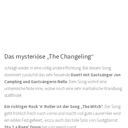
Das mysteriöse „The Changeling“
schlägt wieder in eine völlig andere Richtung. Bei diesem Song
dominiert zunächst das sehr fesselnde
Duett mit Gastsänger
Jon
Campling
und
Gastsängerin
Nella
. Dem Song wohnt eine
unheimliche Note inne, wobei noch eine sehr martialische Wandlung
stattfindet.
Ein richtiger Rock ’n‘ Roller ist der Song „The Witch“.
Der Song
geht fröhlich frech nach vorne und macht voll gute Laune! Hier wird
ein wildes Fest gefeiert, wozu auch das tolle Solo von Gastgitarrist
Stu ‘La Rage’ Dixon
hervorragend passt.