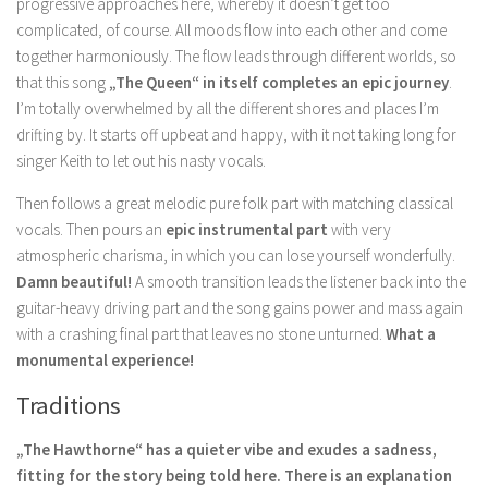
progressive approaches here, whereby it doesn’t get too
complicated, of course. All moods flow into each other and come
together harmoniously. The flow leads through different worlds, so
that
this song
„The Queen“ in itself completes an epic journey
.
I’m totally overwhelmed by all the different shores and places I’m
drifting by. It starts off upbeat and happy, with it not taking long for
singer Keith to let out his nasty vocals.
Then follows a great melodic pure folk part with matching classical
vocals. Then pours an
epic instrumental part
with very
atmospheric charisma, in which you can lose yourself wonderfully.
Damn beautiful!
A smooth transition leads the listener back into the
guitar-heavy driving part and the song gains power and mass again
with a crashing final part that leaves no stone unturned.
What a
monumental experience!
Traditions
„The Hawthorne“ has a quieter vibe and exudes a sadness,
fitting for the story being told here. There is an explanation