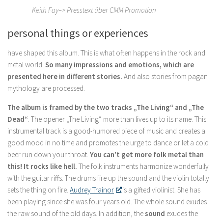
Keith Fay–> Presstext über CMM Promotion
personal things or experiences
have shaped this album. This is what often happens in the rock and
metal world.
So many impressions and emotions, which are
presented here in different stories.
And also stories from pagan
mythology are processed.
The album is framed by the two tracks „The Living“ and „The
Dead“
. The opener „The Living“ more than lives up to its name. This
instrumental track is a good-humored piece of music and creates a
good mood in no time and promotes the urge to dance or let a cold
beer run down your throat.
You can’t get more folk metal than
this!
It rocks like hell.
The folk instruments harmonize wonderfully
with the guitar riffs. The drums fire up the sound and the violin totally
sets the thing on fire.
Audrey Trainor
is a gifted violinist. She has
been playing since she was four years old. The whole sound exudes
the raw sound of the old days. In addition, the
sound
exudes the