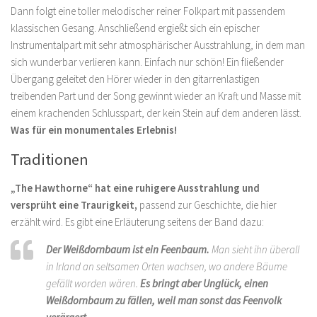
Dann folgt eine toller melodischer reiner Folkpart mit passendem
klassischen Gesang. Anschließend ergießt sich ein epischer
Instrumentalpart mit sehr atmosphärischer Ausstrahlung, in dem man
sich wunderbar verlieren kann. Einfach nur schön! Ein fließender
Übergang geleitet den Hörer wieder in den gitarrenlastigen
treibenden Part und der Song gewinnt wieder an Kraft und Masse mit
einem krachenden Schlusspart, der kein Stein auf dem anderen lässt.
Was für ein monumentales Erlebnis!
Traditionen
„The Hawthorne“ hat eine ruhigere Ausstrahlung und
versprüht eine Traurigkeit,
passend zur Geschichte, die hier
erzählt wird. Es gibt eine Erläuterung seitens der Band dazu:
Der Weißdornbaum ist ein Feenbaum.
Man sieht ihn überall
in Irland an seltsamen Orten wachsen, wo andere Bäume
gefällt worden wären.
Es bringt aber Unglück, einen
Weißdornbaum zu fällen, weil man sonst das Feenvolk