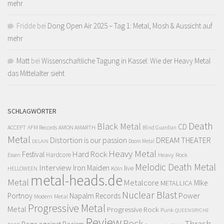
mehr
Fridde
bei
Dong Open Air 2025 – Tag 1: Metal, Mosh & Aussicht auf
mehr
Matt
bei
Wissenschaftliche Tagung in Kassel: Wie der Heavy Metal
das Mittelalter sieht
SCHLAGWÖRTER
Death
Black Metal
CD
ACCEPT
AFM Records
AMON AMARTH
Blind Guardian
Metal
Distortion is our passion
DREAM THEATER
Doom Metal
DELAIN
Heavy Metal
Hard Rock
Festival
Hardcore
Heavy Rock
Essen
Melodic Death Metal
Interview
Iron Maiden
live
Köln
HELLOWEEN
metal-heads.de
Metal
Metalcore
MIke
METALLICA
Nuclear Blast
Power
Portnoy
Napalm Records
Modern Metal
Progressive Metal
Metal
Progressive Rock
Punk
QUEENSRYCHE
Review
Rock
Thrash