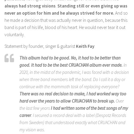
always had strong visions
.
Standing still or even giving up was
never an option for him and he always strived for more.
And so
he made a decision that was actually never in question, because this
band is part of his life, blood of his heart. He would never tear it out
voluntarily.
Statement by founder, singer & guitarist
Keith Fay
:
This album had to be good. No, it had to be better than
good. It had to be the best CRUACHAN album ever made.
In
2020, in the midst of the pandemic, I was faced with a decision
when three band members left the band. Do I call it a day or
continue with the mammoth task of replacing everyone?
There was no real decision to make, I had worked way too
hard over the years to allow CRUACHAN to break up.
Over
the last few years
I had written some of the best songs of my
career
. I secured a record deal with a label (Despotz Records
from Sweden) that understood exactly what CRUACHAN and
my vision was.