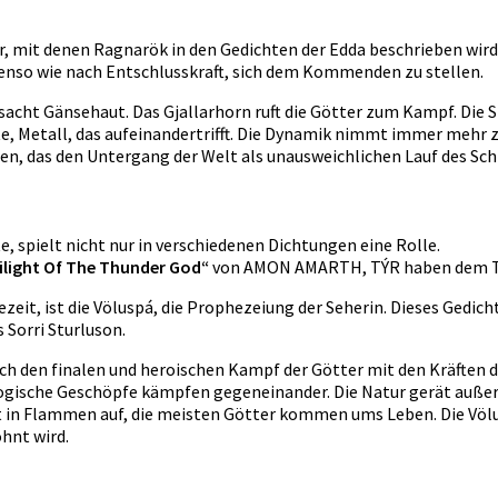
lder, mit denen Ragnarök in den Gedichten der Edda beschrieben wir
benso wie nach Entschlusskraft, sich dem Kommenden zu stellen.
ursacht Gänsehaut. Das Gjallarhorn ruft die Götter zum Kampf. Die
te, Metall, das aufeinandertrifft. Die Dynamik nimmt immer mehr 
en, das den Untergang der Welt als unausweichlichen Lauf des Schi
, spielt nicht nur in verschiedenen Dichtungen eine Rolle.
ilight Of The Thunder God“
von AMON AMARTH, TÝR haben dem 
eit, ist die Völuspá, die Prophezeiung der Seherin. Dieses Gedich
 Sorri Sturluson.
ch den finalen und heroischen Kampf der Götter mit den Kräften de
gische Geschöpfe kämpfen gegeneinander. Die Natur gerät außer K
ht in Flammen auf, die meisten Götter kommen ums Leben. Die Völ
hnt wird.