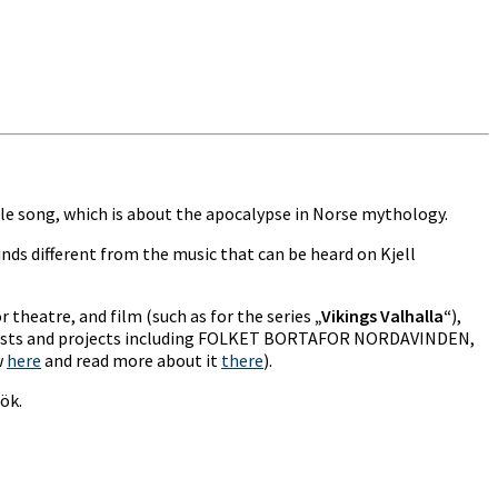
tle song, which is about the apocalypse in Norse mythology.
unds different from the music that can be heard on Kjell
 theatre, and film (such as for the series
„Vikings Valhalla“
),
artists and projects including FOLKET BORTAFOR NORDAVINDEN,
w
here
and read more about it
there
).
rök.