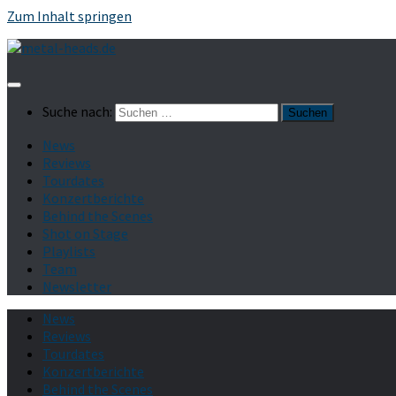
Zum Inhalt springen
Suche nach:
News
Reviews
Tourdates
Konzertberichte
Behind the Scenes
Shot on Stage
Playlists
Team
Newsletter
News
Reviews
Tourdates
Konzertberichte
Behind the Scenes