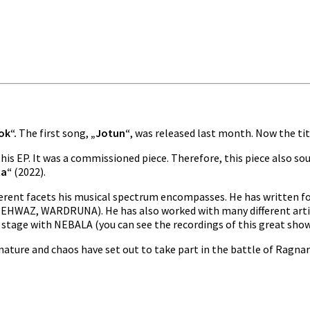
ok“.
The first song,
„Jotun“
, was released last month. Now the ti
his EP. It was a commissioned piece. Therefore, this piece also so
ta“
(2022).
erent facets his musical spectrum encompasses. He has written for
e.g. EHWAZ, WARDRUNA). He has also worked with many different 
n stage with NEBALA (you can see the recordings of this great sho
 nature and chaos have set out to take part in the battle of Ragna