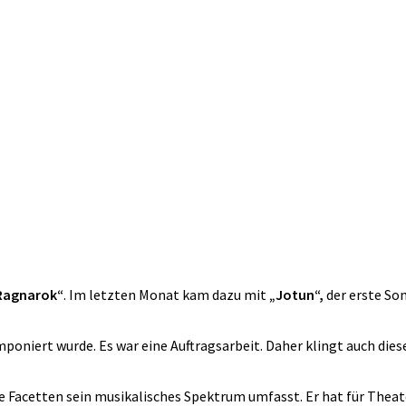
Ragnarok“
. Im letzten Monat kam dazu mit
„Jotun“,
der erste Son
mponiert wurde. Es war eine Auftragsarbeit. Daher klingt auch diese
e Facetten sein musikalisches Spektrum umfasst. Er hat für Theater,