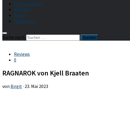
Shot on Stage
Playlists
Team
Newsletter
Suche nach:
Reviews
0
RAGNAROK von Kjell Braaten
von
Birgit
·
23. Mai 2023