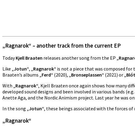
„Ragnarok“ – another track from the current EP
Today
Kjell Braaten
releases another song from the EP
„Ragnar
Like
„Jotun“
,
„Ragnarok“
is not a piece that was composed for t
Braaten’s albums
„Ferd“
(2020),
„Bronseplassen“
(2021) or
„Bló
With
„Ragnarok“
, Kjell Braaten once again shows how many diff
developed sound designs and been involved in various bands (
Anette Aga, and the Nordic Animism project. Last year he was o
In the song
„Jotun“
, these beings associated with the forces of
„Ragnarok“