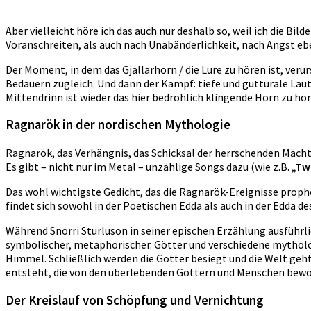
Aber vielleicht höre ich das auch nur deshalb so, weil ich die Bi
Voranschreiten, als auch nach Unabänderlichkeit, nach Angst e
Der Moment, in dem das Gjallarhorn / die Lure zu hören ist, ver
Bedauern zugleich. Und dann der Kampf: tiefe und gutturale Lau
Mittendrinn ist wieder das hier bedrohlich klingende Horn zu hör
Ragnarök in der nordischen Mythologie
Ragnarök, das Verhängnis, das Schicksal der herrschenden Mächte
Es gibt – nicht nur im Metal – unzählige Songs dazu (wie z.B.
„Tw
Das wohl wichtigste Gedicht, das die Ragnarök-Ereignisse prophez
findet sich sowohl in der Poetischen Edda als auch in der Edda des
Während Snorri Sturluson in seiner epischen Erzählung ausführli
symbolischer, metaphorischer. Götter und verschiedene mytholo
Himmel. Schließlich werden die Götter besiegt und die Welt ge
entsteht, die von den überlebenden Göttern und Menschen bewo
Der Kreislauf von Schöpfung und Vernichtung